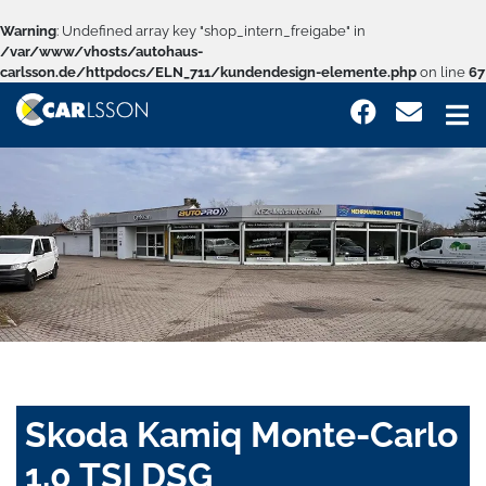
Warning
: Undefined array key "shop_intern_freigabe" in
/var/www/vhosts/autohaus-
carlsson.de/httpdocs/ELN_711/kundendesign-elemente.php
on line
67
Skoda Kamiq Monte-Carlo
1,0 TSI DSG