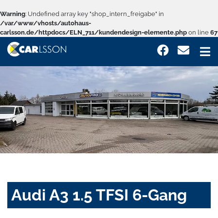
Warning
: Undefined array key "shop_intern_freigabe" in
/var/www/vhosts/autohaus-
carlsson.de/httpdocs/ELN_711/kundendesign-elemente.php
on line
67
Audi A3 1.5 TFSI 6-Gang