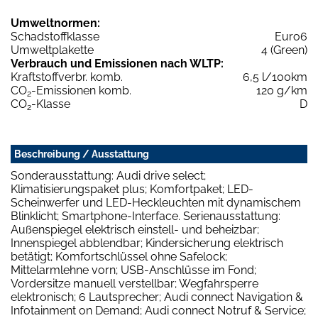
Umweltnormen:
Schadstoffklasse
Euro6
Umweltplakette
4 (Green)
Verbrauch und Emissionen nach WLTP:
Kraftstoffverbr. komb.
6,5 l/100km
CO
-Emissionen komb.
120 g/km
2
CO
-Klasse
D
2
Beschreibung / Ausstattung
Sonderausstattung: Audi drive select;
Klimatisierungspaket plus; Komfortpaket; LED-
Scheinwerfer und LED-Heckleuchten mit dynamischem
Blinklicht; Smartphone-Interface. Serienausstattung:
Außenspiegel elektrisch einstell- und beheizbar;
Innenspiegel abblendbar; Kindersicherung elektrisch
betätigt; Komfortschlüssel ohne Safelock;
Mittelarmlehne vorn; USB-Anschlüsse im Fond;
Vordersitze manuell verstellbar; Wegfahrsperre
elektronisch; 6 Lautsprecher; Audi connect Navigation &
Infotainment on Demand; Audi connect Notruf & Service;