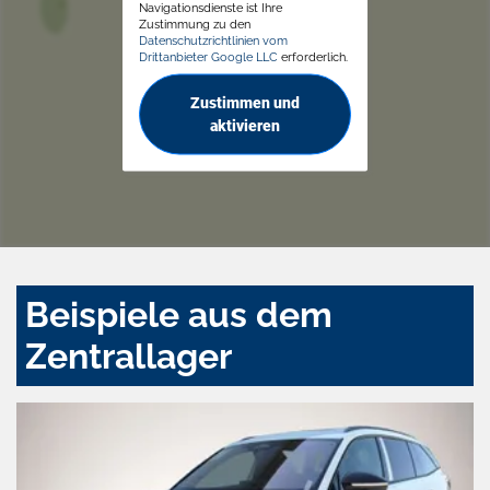
Navigationsdienste ist Ihre
Zustimmung zu den
Datenschutzrichtlinien vom
Drittanbieter Google LLC
erforderlich.
Zustimmen und
aktivieren
Beispiele aus dem
Zentrallager