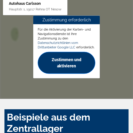
Autohaus Carlsson
Hauptstr. 1, 19217 Rehna OT Nesow
Zustimmung erforderlich
Für die Aktivierung der Karten- und
Navigationsdienste ist Ihre
Zustimmung zu den
Datenschutzrichtlinien vom
Drittanbieter Google LLC
erforderlich.
Zustimmen und
aktivieren
Beispiele aus dem
Zentrallager