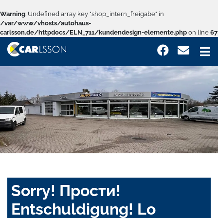
Warning
: Undefined array key "shop_intern_freigabe" in
/var/www/vhosts/autohaus-
carlsson.de/httpdocs/ELN_711/kundendesign-elemente.php
on line
67
Sorry! Прости!
Entschuldigung! Lo