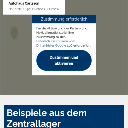
Autohaus Carlsson
Hauptstr. 1, 19217 Rehna OT Nesow
Zustimmung erforderlich
Für die Aktivierung der Karten- und
Navigationsdienste ist Ihre
Zustimmung zu den
Datenschutzrichtlinien vom
Drittanbieter Google LLC
erforderlich.
Zustimmen und
aktivieren
Beispiele aus dem
Zentrallager