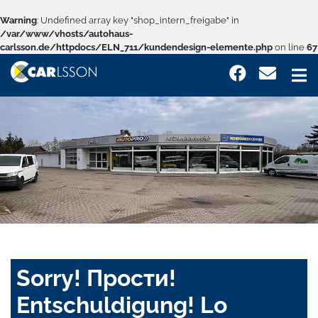
Warning
: Undefined array key "shop_intern_freigabe" in
/var/www/vhosts/autohaus-
carlsson.de/httpdocs/ELN_711/kundendesign-elemente.php
on line
67
Sorry! Прости!
Entschuldigung! Lo