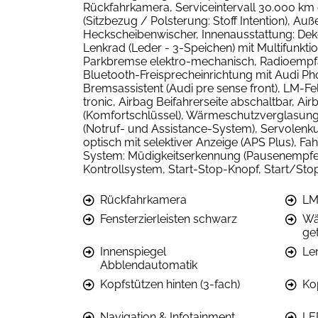
Rückfahrkamera, Serviceintervall 30.000 km o
(Sitzbezug / Polsterung: Stoff Intention), A
Heckscheibenwischer, Innenausstattung: Dekore
Lenkrad (Leder - 3-Speichen) mit Multifunktio
Parkbremse elektro-mechanisch, Radioempfang
Bluetooth-Freisprecheinrichtung mit Audi Ph
Bremsassistent (Audi pre sense front), LM-F
tronic, Airbag Beifahrerseite abschaltbar, 
(Komfortschlüssel), Wärmeschutzverglasung 
(Notruf- und Assistance-System), Servolenkun
optisch mit selektiver Anzeige (APS Plus), F
System: Müdigkeitserkennung (Pausenempfehl
Kontrollsystem, Start-Stop-Knopf, Start/St
Rückfahrkamera
LM
Fensterzierleisten schwarz
Wä
ge
Innenspiegel
Le
Abblendautomatik
Kopfstützen hinten (3-fach)
Ko
Navigation & Infotainment
LED