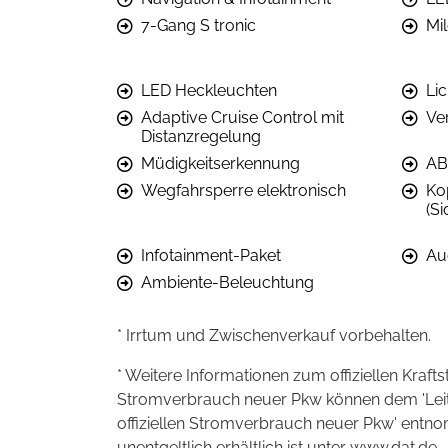
7-Gang S tronic
Mi
LED Heckleuchten
Li
Adaptive Cruise Control mit
Ve
Distanzregelung
Müdigkeitserkennung
AB
Wegfahrsperre elektronisch
Ko
(S
Infotainment-Paket
Au
Ambiente-Beleuchtung
* Irrtum und Zwischenverkauf vorbehalten.
* Weitere Informationen zum offiziellen Kraft
Stromverbrauch neuer Pkw können dem 'Leitfad
offiziellen Stromverbrauch neuer Pkw' entn
unentgeltlich erhältlich ist unter www.dat.de.