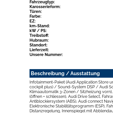
Fahrzeugtyp:
Karosserieform:
Türen:
Farbe:
EZ:
km-Stand:
kW / PS:
Treibstoff:
Hubraum:
Standort:
Lieferzeit:
Unsere Nummer:
Beschreibung / Ausstattung
Infotainment-Paket (Audi Application Store u
cockpit plus) / Sound-System DSP / Audi So
Klimaautomatik 3-Zonen / Sitzheizung vorn),
(öffnen + schliessen), Audi Drive Select, Fa
Antiblockiersystem (ABS), Audi connect Navig
Elektronische Stabilitätsprogramm (ESP), Fa
Distanzregelung, Innenspiegel mit Abblendauto