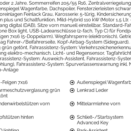
der 2 Jahre, Sommerreifen 205/55 R16, Zentralverriegelung, 
ußenspiegel Wagenfarbe, Dachspoiler, Fensterzierleisten schw
inlagen Feinlack Grau, Karosserie: 5-türig, Kindersicherung el
n plus und Schaltfunktion, Mild-Hybrid 110 kW (Motor 1,5 Ltr.
 digital (DAB), Sitze vorn manuell einstellbar, Standard-Fa
one Box light, USB-Ladeanschlüsse (2-fach, Typ C) für Fondp
elgen 7x16 (5-Doppelarm), Wegfahrsperre (elektronisch), Get
Airbag Fahrer-/Beifahrerseite, Kopf-Airbag-System (Sideguard
grün getönt, Fahrassistenz-System: Verkehrszeichenerkennu
g elektro-mechanisch, Licht- und Regensensor, Tagfahrlicht,
ahrassistenz-System: Ausweich-Assistent, Fahrassistenz-Syste
ung), Fahrassistenz-System: Spurverlassenswarnung inkl. No
op-Anlage
-Felgen 7x16
Außenspiegel Wagenfar
rmeschutzverglasung grün
Lenkrad Leder
tönt
ndenwirbelstützen vorn
Mittelarmlehne vorn
pfstützen hinten
Schließ-/Startsystem
Advanced Key
 lighting
Park-Assistent