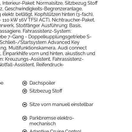
Interieur-Paket: Normalsitze, Sitzbezug Stoff
arz, Geschwindigkeits-Begrenzeranlage,
ektr. betätigt, Kopfstützen hinten (3-fach),
 - 110 kW 16V TFSI ACT), Nichtraucher-Paket,
hrwerk, Stoßfänger Ausführung: Basis,
assagiere, Fahrassistenz-System:
riebe 7-Gang - Doppelkupplungsgetriebe S-
), Schließ-/Startsystem Advanced Key
ng, Multifunktionskamera, Audi connect
 Einparkhilfe vorn und hinten, akustisch und
m: Kreuzungs-Assistent, Fahrassistenz-
tfall-Assistent, Reifendruck-
be
Dachspoiler
Sitzbezug Stoff
Sitze vorn manuell einstellbar
Parkbremse elektro-
mechanisch
Adaptive Cruise Control