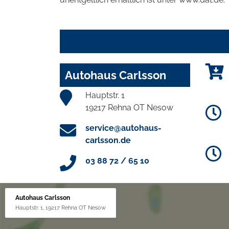
Autohaus Carlsson
Hauptstr. 1
19217 Rehna OT Nesow
service@autohaus-
carlsson.de
03 88 72 / 65 10
Autohaus Carlsson
Hauptstr. 1, 19217 Rehna OT Nesow