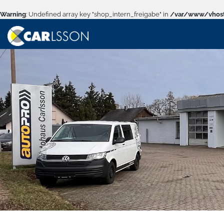
Warning
: Undefined array key "shop_intern_freigabe" in
/var/www/vhost