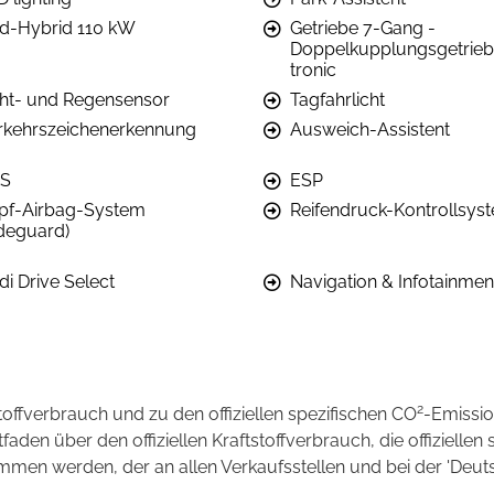
ld-Hybrid 110 kW
Getriebe 7-Gang -
Doppelkupplungsgetrieb
tronic
cht- und Regensensor
Tagfahrlicht
rkehrszeichenerkennung
Ausweich-Assistent
S
ESP
pf-Airbag-System
Reifendruck-Kontrollsys
ideguard)
di Drive Select
Navigation & Infotainmen
2
stoffverbrauch und zu den offiziellen spezifischen CO
-Emissi
en über den offiziellen Kraftstoffverbrauch, die offiziellen 
ommen werden, der an allen Verkaufsstellen und bei der 'D