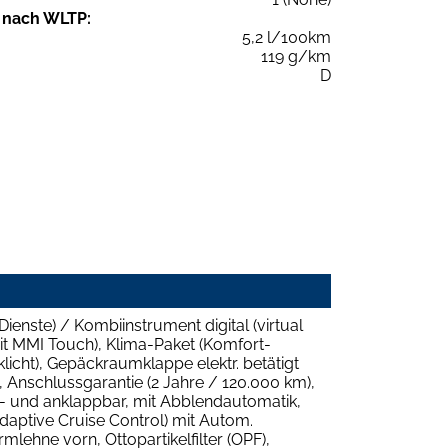
 nach WLTP:
5,2 l/100km
119 g/km
D
enste) / Kombiinstrument digital (virtual
t MMI Touch), Klima-Paket (Komfort-
icht), Gepäckraumklappe elektr. betätigt
, Anschlussgarantie (2 Jahre / 120.000 km),
iz- und anklappbar, mit Abblendautomatik,
daptive Cruise Control) mit Autom.
mlehne vorn, Ottopartikelfilter (OPF),