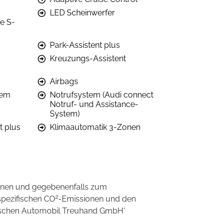
LED Scheinwerfer
e S-
Park-Assistent plus
Kreuzungs-Assistent
Airbags
tem
Notrufsystem (Audi connect
Notruf- und Assistance-
System)
t plus
Klimaautomatik 3-Zonen
onen und gegebenenfalls zum
2
spezifischen CO
-Emissionen und den
eutschen Automobil Treuhand GmbH'