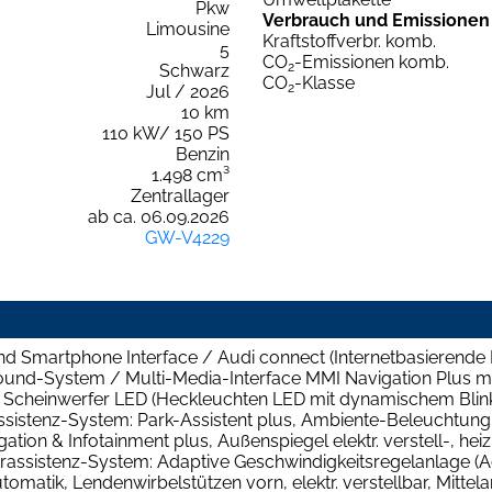
Pkw
Verbrauch und Emissionen
Limousine
Kraftstoffverbr. komb.
5
CO
-Emissionen komb.
2
Schwarz
CO
-Klasse
2
Jul / 2026
10 km
110 kW/ 150 PS
Benzin
1.498 cm³
Zentrallager
ab ca. 06.09.2026
GW-V4229
nd Smartphone Interface / Audi connect (Internetbasierende Di
und-System / Multi-Media-Interface MMI Navigation Plus mi
 Scheinwerfer LED (Heckleuchten LED mit dynamischem Blinkl
hrassistenz-System: Park-Assistent plus, Ambiente-Beleuchtung
ation & Infotainment plus, Außenspiegel elektr. verstell-, he
hrassistenz-System: Adaptive Geschwindigkeitsregelanlage (A
matik, Lendenwirbelstützen vorn, elektr. verstellbar, Mittelar