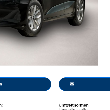
n
n:
Umweltnormen:
Umweltplakette