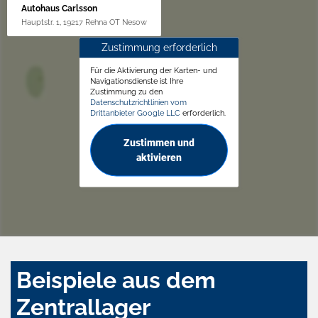
Autohaus Carlsson
Hauptstr. 1, 19217 Rehna OT Nesow
Zustimmung erforderlich
Für die Aktivierung der Karten- und
Navigationsdienste ist Ihre
Zustimmung zu den
Datenschutzrichtlinien vom
Drittanbieter Google LLC
erforderlich.
Zustimmen und
aktivieren
Beispiele aus dem
Zentrallager