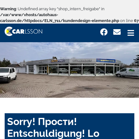
Warning
: Undefined array key "shop_intern_freigabe" in
/var/www/vhosts/autohaus-
carlsson.de/httpdocs/ELN_711/kundendesign-elemente.php
on line
67
Sorry! Прости!
Entschuldigung! Lo