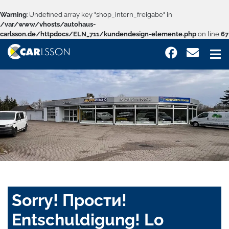
Warning
: Undefined array key "shop_intern_freigabe" in
/var/www/vhosts/autohaus-
carlsson.de/httpdocs/ELN_711/kundendesign-elemente.php
on line
67
Sorry! Прости!
Entschuldigung! Lo