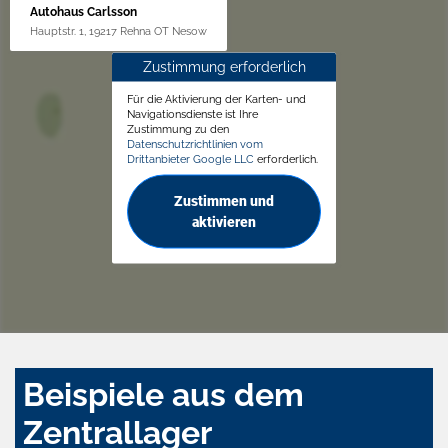
Autohaus Carlsson
Hauptstr. 1, 19217 Rehna OT Nesow
Zustimmung erforderlich
Für die Aktivierung der Karten- und
Navigationsdienste ist Ihre
Zustimmung zu den
Datenschutzrichtlinien vom
Drittanbieter Google LLC
erforderlich.
Zustimmen und
aktivieren
Beispiele aus dem
Zentrallager