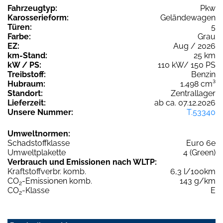
Fahrzeugtyp:
Pkw
Karosserieform:
Geländewagen
Türen:
5
Farbe:
Grau
EZ:
Aug / 2026
km-Stand:
25 km
kW / PS:
110 kW/ 150 PS
Treibstoff:
Benzin
Hubraum:
1.498 cm³
Standort:
Zentrallager
Lieferzeit:
ab ca. 07.12.2026
Unsere Nummer:
T.53340
Umweltnormen:
Schadstoffklasse
Euro 6e
Umweltplakette
4 (Green)
Verbrauch und Emissionen nach WLTP:
Kraftstoffverbr. komb.
6,3 l/100km
CO
-Emissionen komb.
143 g/km
2
CO
-Klasse
E
2