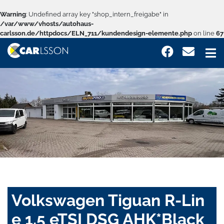
Warning
: Undefined array key "shop_intern_freigabe" in
/var/www/vhosts/autohaus-
carlsson.de/httpdocs/ELN_711/kundendesign-elemente.php
on line
67
Volkswagen Tiguan R-Lin
e 1.5 eTSI DSG AHK*Black