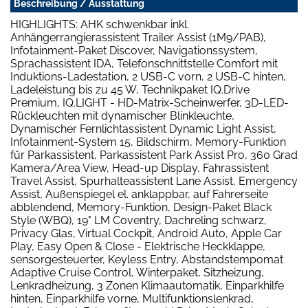
Beschreibung / Ausstattung
HIGHLIGHTS: AHK schwenkbar inkl.
Anhängerrangierassistent Trailer Assist (1M9/PAB),
Infotainment-Paket Discover, Navigationssystem,
Sprachassistent IDA, Telefonschnittstelle Comfort mit
Induktions-Ladestation, 2 USB-C vorn, 2 USB-C hinten,
Ladeleistung bis zu 45 W, Technikpaket IQ.Drive
Premium, IQ.LIGHT - HD-Matrix-Scheinwerfer, 3D-LED-
Rückleuchten mit dynamischer Blinkleuchte,
Dynamischer Fernlichtassistent Dynamic Light Assist,
Infotainment-System 15, Bildschirm, Memory-Funktion
für Parkassistent, Parkassistent Park Assist Pro, 360 Grad
Kamera/Area View, Head-up Display, Fahrassistent
Travel Assist, Spurhalteassistent Lane Assist, Emergency
Assist, Außenspiegel el. anklappbar, auf Fahrerseite
abblendend, Memory-Funktion, Design-Paket Black
Style (WBQ), 19" LM Coventry, Dachreling schwarz,
Privacy Glas, Virtual Cockpit, Android Auto, Apple Car
Play, Easy Open & Close - Elektrische Heckklappe,
sensorgesteuerter, Keyless Entry, Abstandstempomat
Adaptive Cruise Control, Winterpaket, Sitzheizung,
Lenkradheizung, 3 Zonen Klimaautomatik, Einparkhilfe
hinten, Einparkhilfe vorne, Multifunktionslenkrad,