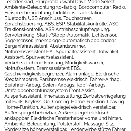
Lederlenkrad, Fahrprofilauswahl Drive Mode Select,
Ambiente-Beleuchtung 30-farbig, Bordcomputer, Radio,
Freisprecheinrichtung, Induktions-Ladestation,
Bluetooth, USB Anschluss, Touchscreen,
Sprachsteuerung, ABS, ESP, Stabilitätskontrolle, ASC
Traktionskontrolle, ASR Antriebsschlupfregelung,
Servolenkung, Start-/Stopp-Automatik, Lichtsensor,
Regensensor, Innenspiegel automatisch abblendbar,
Berganfahrassistent, Abstandswarner,
Notbremsassistent F.A., Spurhalteassistent, Totwinkel-
Assistent, Spurwechselassistent,
Verkehrszeichenerkennung, Müdigkeitswarner,
Notrufsystem, Bremsassistent EBS,
Geschwindigkeitsbegrenzer, Alarmanlage, Elektrische
Wegfahrsperre, Parkbremse elektrisch, Fahrer-Airbag,
Beifahrer-Airbag, Seiten-Airbags, Kopf-Airbags,
Umfeldbeobachtungssystem Front Assist,
Ausparkassistent, Innenausstattung: Zentralverriegelung
mit Funk, Keyless-Go, Coming-Home-Funktion, Leaving-
Home-Funktion, Außenspiegel elektrisch verstellbar,
Außenspiegel beheizbar, Außenspiegel elektrisch
anklappbar, Elektrische Fensterheber vorne und hinten,
Ambiente-Beleuchtung, Polsterstoff, Massage-Sitz,
Vordersitze höhenverstellbar, Lendenwirbelstütze Fahrer