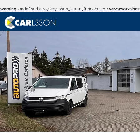
Warning
: Undefined array key "shop_intern_freigabe" in
/var/www/vhost