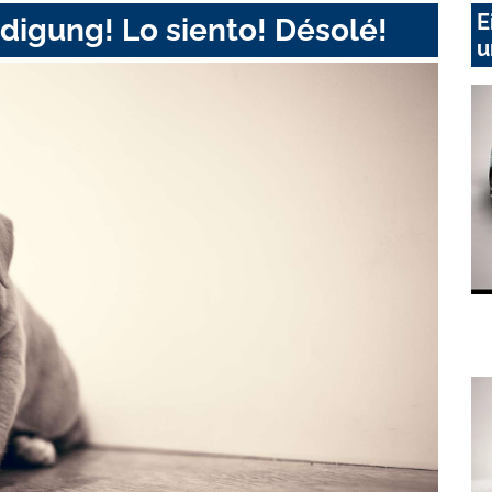
E
digung! Lo siento! Désolé!
u