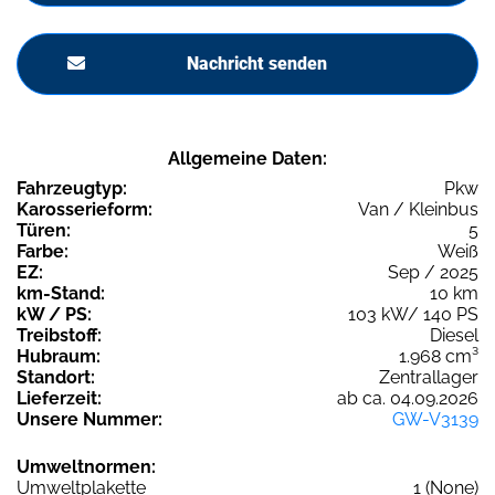
Nachricht senden
Allgemeine Daten:
Fahrzeugtyp:
Pkw
Karosserieform:
Van / Kleinbus
Türen:
5
Farbe:
Weiß
EZ:
Sep / 2025
km-Stand:
10 km
kW / PS:
103 kW/ 140 PS
Treibstoff:
Diesel
Hubraum:
1.968 cm³
Standort:
Zentrallager
Lieferzeit:
ab ca. 04.09.2026
Unsere Nummer:
GW-V3139
Umweltnormen:
Umweltplakette
1 (None)