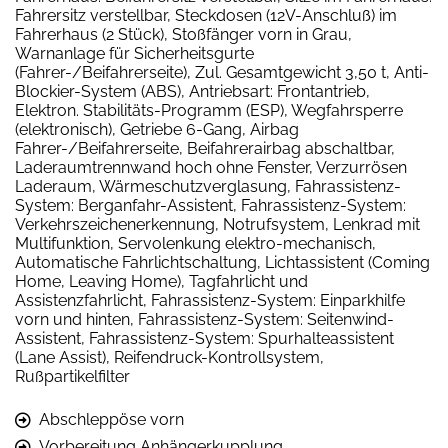
Fahrersitz verstellbar, Steckdosen (12V-Anschluß) im
Fahrerhaus (2 Stück), Stoßfänger vorn in Grau,
Warnanlage für Sicherheitsgurte
(Fahrer-/Beifahrerseite), Zul. Gesamtgewicht 3,50 t, Anti-
Blockier-System (ABS), Antriebsart: Frontantrieb,
Elektron. Stabilitäts-Programm (ESP), Wegfahrsperre
(elektronisch), Getriebe 6-Gang, Airbag
Fahrer-/Beifahrerseite, Beifahrerairbag abschaltbar,
Laderaumtrennwand hoch ohne Fenster, Verzurrösen
Laderaum, Wärmeschutzverglasung, Fahrassistenz-
System: Berganfahr-Assistent, Fahrassistenz-System:
Verkehrszeichenerkennung, Notrufsystem, Lenkrad mit
Multifunktion, Servolenkung elektro-mechanisch,
Automatische Fahrlichtschaltung, Lichtassistent (Coming
Home, Leaving Home), Tagfahrlicht und
Assistenzfahrlicht, Fahrassistenz-System: Einparkhilfe
vorn und hinten, Fahrassistenz-System: Seitenwind-
Assistent, Fahrassistenz-System: Spurhalteassistent
(Lane Assist), Reifendruck-Kontrollsystem,
Rußpartikelfilter
Abschleppöse vorn
Vorbereitung Anhängerkupplung