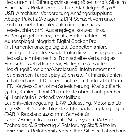
Hecktüren mit Öffnungswinkel vergrößert (270°), Sitze im
Fahrerhaus: Beifahrerdoppelsitz, Stahlfelgen 6,5x16,
USB-Anschluss, Vorbereitung Anhängerkupplung,
Ablage-Paket 2 (Ablagen: 2 DIN-Schacht vorn unter
Dachhimmel / Innenleuchten im Fahrerhaus:
Leseleuchte vorn), Außenspiegel konvex, links,
Außenspiegel konvex, rechts, Blinkleuchten LED in
Außenspiegel integriert, Digital Cockpit Pro
(Instrumentenanzeige Digital), Doppeltonfanfare,
Einstiegsgriff an Hecksäule hinten links, Einstiegsgriff an
Hecksäule hinten rechts, Frontscheibe Verbundglas,
Funkschlüssel (2) klappbar, Haltegriffe A-Säulen,
Heckflügeltüren ohne Verglasung, Infotainment mit
Touchscreen-Farbdisplay 26 cm (10,4"), Innenleuchten
im Fahrerhaus: LED, Innenleuchten im Lade-/FG-Raum:
LED, Keyless-Start ohne Safesicherung, Kraftstofftank:
75 Ltr., Kühlergrill mit Chromleiste oben, Lautsprecher
(4), Lenksäule (Lenkrad) verstellbar,
Leuchtweitenregelung, LKW-Zulassung, Motor 2,0 Ltr. -
103 kW TDI, Nebelschlussleuchte, Radioempfang digital
(DAB+), Radstand 4490 mm, Schiebetür
Lade-/Fahrgastraum rechts, SCR-System (AdBlue-
Technologie), Sitzbezug / Polsterung: Stoff, Sitze im
Fahrerhaus: Beifahrersitz verstellbar, Sitze im Fahrerhaus: