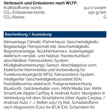
Verbrauch und Emissionen nach WLTP:
Kraftstoffverbr. komb.
9,0 l/100km
CO
-Emissionen komb.
230 g/km
2
CO
-Klasse
G
2
Beschreibung / Ausstattung
Klimaanlage Climatic (Fahrerhaus), Geschwindigkeits-
Regelanlage (Tempomat) inkl. Geschwindigkeits-
Begrenzeranlage, Rückfahrkamera, Außenspiegel
elektrisch verstell- und heizbar, Handschuhfach
abschließbar, Fahrassistenz-System:
Müdigkeitserkennungs-Sensor, Abschleppöse vorn,
Elektrische Klemmleiste und Vorbereitung für
Funktionssteuergerät (KFG), Fahrassistenz-System:
Intelligenter Geschwindigkeitsassistent (ISA),
Feststellbremse elektrisch, Freisprecheinrichtung
Bluetooth, Getränkehalter vorn, MAN Media Van, MAN
SmartLink (Apple CarPlay & Android Auto), Navigation in
Verbindung mit dem Smartphone (über Apple Carplay /
Android Auto /...), Reifen 205/75 R16, Schadstoffarm
nach Abgasnorm Euro 6e (EU6 EA), Scharniere für