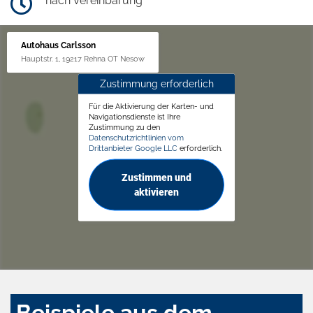
nach Vereinbarung
Autohaus Carlsson
Hauptstr. 1, 19217 Rehna OT Nesow
Zustimmung erforderlich
Für die Aktivierung der Karten- und
Navigationsdienste ist Ihre
Zustimmung zu den
Datenschutzrichtlinien vom
Drittanbieter Google LLC
erforderlich.
Zustimmen und
aktivieren
Beispiele aus dem