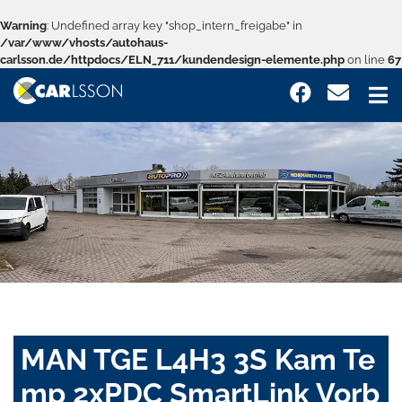
Warning
: Undefined array key "shop_intern_freigabe" in
/var/www/vhosts/autohaus-
carlsson.de/httpdocs/ELN_711/kundendesign-elemente.php
on line
67
MAN TGE L4H3 3S Kam Te
mp 2xPDC SmartLink Vorb