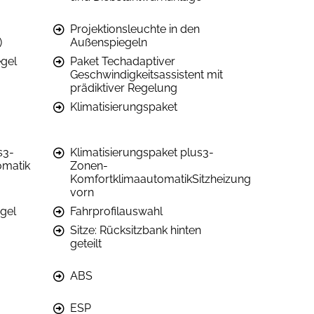
Projektionsleuchte in den
)
Außenspiegeln
gel
Paket Techadaptiver
Geschwindigkeitsassistent mit
prädiktiver Regelung
Klimatisierungspaket
s3-
Klimatisierungspaket plus3-
omatik
Zonen-
KomfortklimaautomatikSitzheizung
vorn
egel
Fahrprofilauswahl
Sitze: Rücksitzbank hinten
geteilt
ABS
ESP