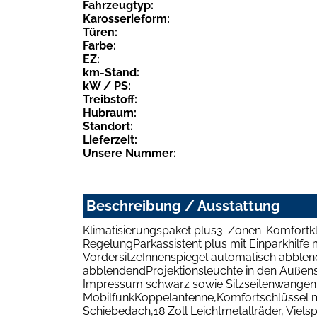
Fahrzeugtyp:
Karosserieform:
Türen:
Farbe:
EZ:
km-Stand:
kW / PS:
Treibstoff:
Hubraum:
Standort:
Lieferzeit:
Unsere Nummer:
Beschreibung / Ausstattung
Klimatisierungspaket plus3-Zonen-Komfortkli
RegelungParkassistent plus mit Einparkhil
VordersitzeInnenspiegel automatisch abblend
abblendendProjektionsleuchte in den Außensp
Impressum schwarz sowie Sitzseitenwangen un
MobilfunkKoppelantenne,Komfortschlüssel 
Schiebedach,18 Zoll Leichtmetallräder, Viel