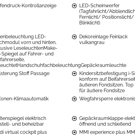
ifendruck-Kontrollanzeige
LED-Scheinwerfer
(Tagfahrlicht/Abblendlic
Fernlicht/ Positionslicht/
Blinklicht)
nenbeleuchtung LED-
Dekoreinlage Feinlack
chmodul vorn und hinten,
vulkangrau
klusive LeseleuchtenMake-
-Spiegel auf Fahrer- und
fahrerseite,
leuchtetHandschuhfachbeleuchtungGepäckraumleuchte
lsterung Stoff Passage
Kindersitzbefestigung i-S
konform auf Beifahrersei
äußeren Fondsitzen, Top 
für äußere Fondsitze
Zonen-Klimaautomatik
Wegfahrsperre elektroni
ßenspiegel elektrisch
Gepäckraumklappe elekt
stell- und beheizbar
öffnend und schließend
i virtual cockpit plus
MMI experience plus MM