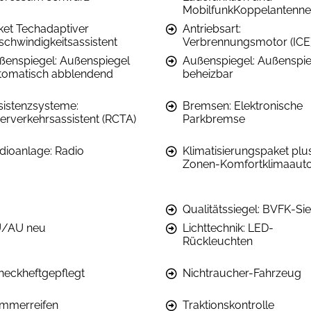
MobilfunkKoppelantenne
ket Techadaptiver
Antriebsart:
schwindigkeitsassistent
Verbrennungsmotor (ICE
ßenspiegel: Außenspiegel
Außenspiegel: Außenspie
tomatisch abblendend
beheizbar
sistenzsysteme:
Bremsen: Elektronische
erverkehrsassistent (RCTA)
Parkbremse
dioanlage: Radio
Klimatisierungspaket plu
Zonen-Komfortklimaaut
Qualitätssiegel: BVFK-Si
/AU neu
Lichttechnik: LED-
Rückleuchten
heckheftgepflegt
Nichtraucher-Fahrzeug
mmerreifen
Traktionskontrolle