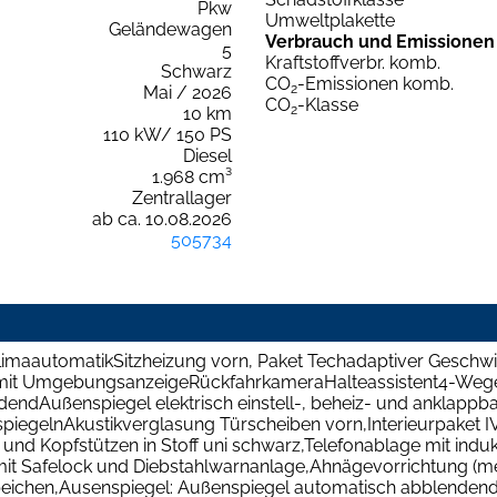
Pkw
Umweltplakette
Geländewagen
Verbrauch und Emissionen
5
Kraftstoffverbr. komb.
Schwarz
CO
-Emissionen komb.
2
Mai / 2026
CO
-Klasse
2
10 km
110 kW/ 150 PS
Diesel
1.968 cm³
Zentrallager
ab ca. 10.08.2026
505734
maautomatikSitzheizung vorn, Paket Techadaptiver Geschwind
fe mit UmgebungsanzeigeRückfahrkameraHalteassistent4-Wege
endAußenspiegel elektrisch einstell-, beheiz- und anklappba
iegelnAkustikverglasung Türscheiben vorn,Interieurpaket IVS
d Kopfstützen in Stoff uni schwarz,Telefonablage mit induk
mit Safelock und Diebstahlwarnanlage,Ahnägevorrichtung (
speichen,Ausenspiegel: Außenspiegel automatisch abblendend