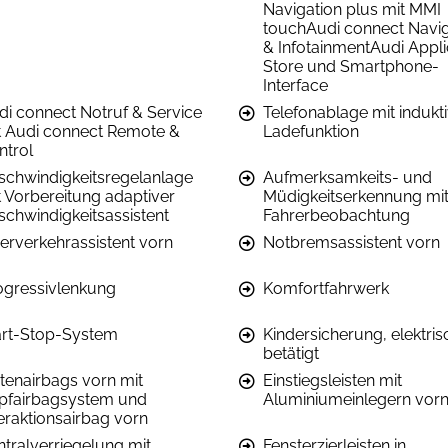
Navigation plus mit MMI
touchAudi connect Navig
& InfotainmentAudi Appli
Store und Smartphone-
Interface
di connect Notruf & Service
Telefonablage mit indukt
t Audi connect Remote &
Ladefunktion
ntrol
schwindigkeitsregelanlage
Aufmerksamkeits- und
t Vorbereitung adaptiver
Müdigkeitserkennung mi
schwindigkeitsassistent
Fahrerbeobachtung
erverkehrassistent vorn
Notbremsassistent vorn
ogressivlenkung
Komfortfahrwerk
art-Stop-System
Kindersicherung, elektris
betätigt
itenairbags vorn mit
Einstiegsleisten mit
pfairbagsystem und
Aluminiumeinlegern vor
teraktionsairbag vorn
ntralverriegelung mit
Fensterzierleisten in