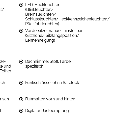
LED-Heckleuchten
ht/
(Blinkleuchten/
Bremsleuchten/
Schlussleuchten/Heckkennzeichenleuchten/
Rückfahrleuchten)
Vordersitze manuell einstellbar
(Sitzhöhe/ Sitzlängsposition/
Lehnenneigung)
ize-
Dachhimmel Stoff, Farbe
te und
spezifisch
Tether
sch
Funkschlüssel ohne Safelock
risch
Fußmatten vorn und hinten
I
Digitaler Radioempfang