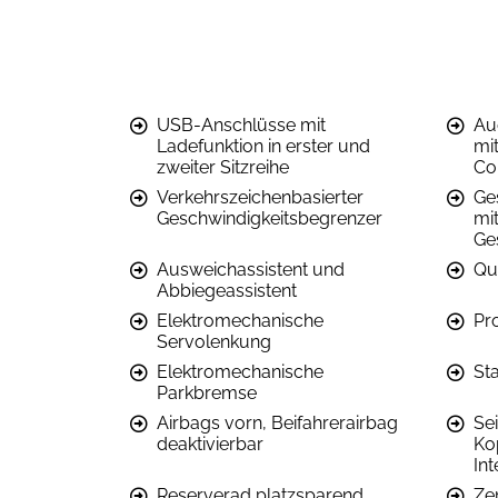
USB-Anschlüsse mit
Au
Ladefunktion in erster und
mi
zweiter Sitzreihe
Co
Verkehrszeichenbasierter
Ge
Geschwindigkeitsbegrenzer
mi
Ge
Ausweichassistent und
Qu
Abbiegeassistent
Elektromechanische
Pr
Servolenkung
Elektromechanische
St
Parkbremse
Airbags vorn, Beifahrerairbag
Se
deaktivierbar
Ko
In
Reserverad platzsparend
Ze