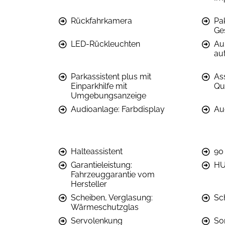
Rückfahrkamera
Pa
Ge
LED-Rückleuchten
Au
au
Parkassistent plus mit
As
Einparkhilfe mit
Qu
Umgebungsanzeige
Audioanlage: Farbdisplay
Au
Halteassistent
90
Garantieleistung:
HU
Fahrzeuggarantie vom
Hersteller
Scheiben, Verglasung:
Sc
Wärmeschutzglas
Servolenkung
So