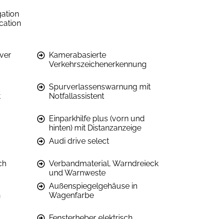
ation
cation
iver
Kamerabasierte
Verkehrszeichenerkennung
Spurverlassenswarnung mit
t
Notfallassistent
Einparkhilfe plus (vorn und
hinten) mit Distanzanzeige
Audi drive select
ch
Verbandmaterial, Warndreieck
und Warnweste
Außenspiegelgehäuse in
n
Wagenfarbe
Fensterheber elektrisch