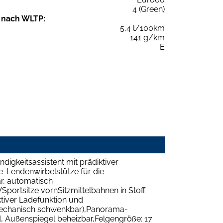
4 (Green)
 nach WLTP:
5,4 l/100km
141 g/km
E
igkeitsassistent mit prädiktiver
-Lendenwirbelstütze für die
r, automatisch
portsitze vornSitzmittelbahnen in Stoff
tiver Ladefunktion und
mechanisch schwenkbar),Panorama-
, Außenspiegel beheizbar,Felgengröße: 17