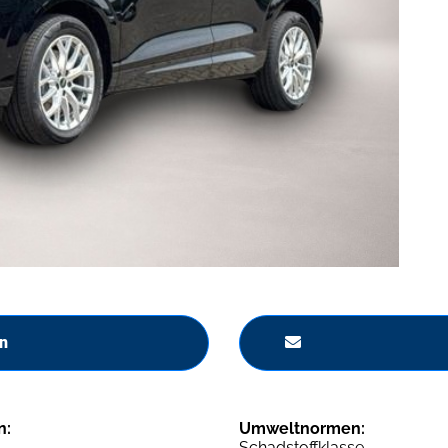
n
n:
Umweltnormen:
Schadstoffklasse