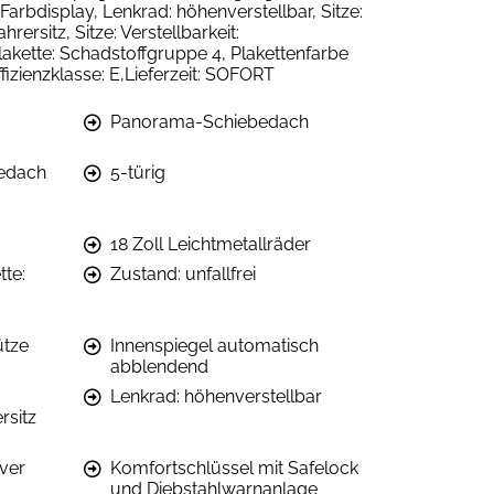
Farbdisplay, Lenkrad: höhenverstellbar, Sitze:
rersitz, Sitze: Verstellbarkeit:
lakette: Schadstoffgruppe 4, Plakettenfarbe
zienzklasse: E,Lieferzeit: SOFORT
Panorama-Schiebedach
edach
5-türig
18 Zoll Leichtmetallräder
te:
Zustand: unfallfrei
ütze
Innenspiegel automatisch
abblendend
Lenkrad: höhenverstellbar
rsitz
iver
Komfortschlüssel mit Safelock
und Diebstahlwarnanlage