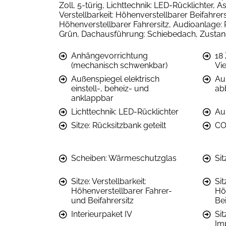
Zoll, 5-türig, Lichttechnik: LED-Rücklichter,
Verstellbarkeit: Höhenverstellbarer Beifahrersi
Höhenverstellbarer Fahrersitz, Audioanlage: 
Grün, Dachausführung: Schiebedach, Zustand:
Anhängevorrichtung
18 
(mechanisch schwenkbar)
Vi
Außenspiegel elektrisch
Au
einstell-, beheiz- und
ab
anklappbar
Lichttechnik: LED-Rücklichter
Au
Sitze: Rücksitzbank geteilt
CO2
Scheiben: Wärmeschutzglas
Si
Sitze: Verstellbarkeit:
Sit
Höhenverstellbarer Fahrer-
Hö
und Beifahrersitz
Bei
Interieurpaket IV
Sit
Im