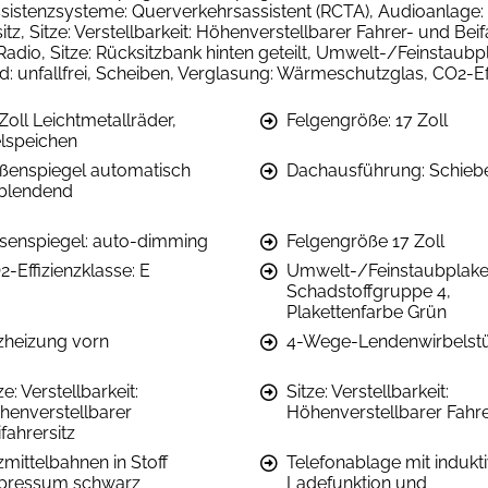
 Assistenzsysteme: Querverkehrsassistent (RCTA), Audioanlage: 
tz, Sitze: Verstellbarkeit: Höhenverstellbarer Fahrer- und Beifah
Radio, Sitze: Rücksitzbank hinten geteilt, Umwelt-/Feinstaubp
 unfallfrei, Scheiben, Verglasung: Wärmeschutzglas, CO2-Effi
Zoll Leichtmetallräder,
Felgengröße: 17 Zoll
elspeichen
ßenspiegel automatisch
Dachausführung: Schieb
blendend
senspiegel: auto-dimming
Felgengröße 17 Zoll
-Effizienzklasse: E
Umwelt-/Feinstaubplaket
Schadstoffgruppe 4,
Plakettenfarbe Grün
tzheizung vorn
4-Wege-Lendenwirbelst
ze: Verstellbarkeit:
Sitze: Verstellbarkeit:
henverstellbarer
Höhenverstellbarer Fahre
fahrersitz
zmittelbahnen in Stoff
Telefonablage mit indukt
pressum schwarz
Ladefunktion und