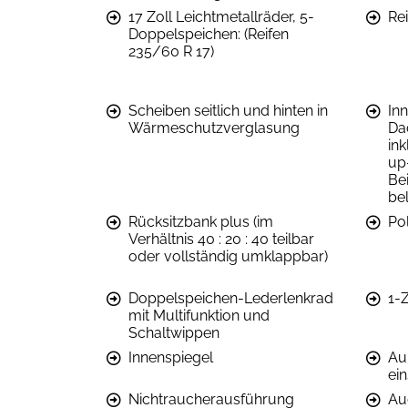
17 Zoll Leichtmetallräder, 5-
Re
Doppelspeichen: (Reifen
235/60 R 17)
Scheiben seitlich und hinten in
In
Wärmeschutzverglasung
Da
in
up
Bei
be
Rücksitzbank plus (im
Po
Verhältnis 40 : 20 : 40 teilbar
oder vollständig umklappbar)
Doppelspeichen-Lederlenkrad
1-
mit Multifunktion und
Schaltwippen
Innenspiegel
Au
ein
Nichtraucherausführung
Aud