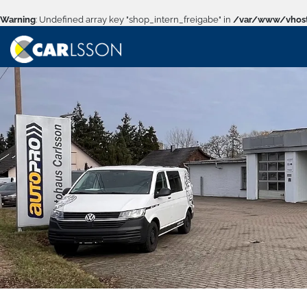
Warning
: Undefined array key "shop_intern_freigabe" in
/var/www/vhost