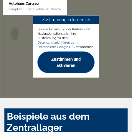
Autohaus Carlsson
Hauptstr. 1, 19217 Rehna OT Nesow
Zustimmung erforderlich
Für die Aktivierung der Karten- und
Navigationsdienste ist Ihre
Zustimmung zu den
Datenschutzrichtlinien vom
Drittanbieter Google LLC
erforderlich.
Zustimmen und
aktivieren
Beispiele aus dem
Zentrallager