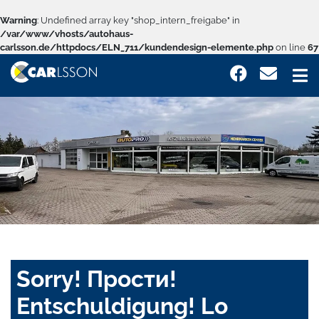
Warning
: Undefined array key "shop_intern_freigabe" in
/var/www/vhosts/autohaus-
carlsson.de/httpdocs/ELN_711/kundendesign-elemente.php
on line
67
Sorry! Прости!
Entschuldigung! Lo