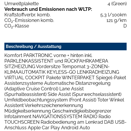
Umweltplakette
4 (Green)
Verbrauch und Emissionen nach WLTP:
Kraftstoffverbr. komb.
5,3 l/100km
CO
-Emissionen komb.
121 g/km
2
CO
-Klasse
D
2
Beschreibung / Ausstattung
Komfort PARKTRONIC vorne + hinten inkl.
PARKLENKASSISTENT und RÜCKFAHRKAMERA
SITZHEIZUNG Vordersitze Tempomat 3-ZONEN-
KLIMAAUTOMATIK KEYLESS-GO LENKRADHEIZUNG
VIRTUAL COCKPIT Pakete WINTERPAKET Spiegel-Paket
Assistenzsysteme Automatische Distanzregelung
(Adaptive Cruise Control) Lane Assist
(Spurhalteassistent) Side Assist (Spurwechselassistent)
Umfeldbeobachtungssystem (Front Assist) Toter Winkel
Assistent Verkehrszeichenerkennung
Müdigkeitserkennung Geschwindigkeitsbegrenzer
Infotainment NAVIGATIONSSYSTEM RADIO Radio
TOUCHSCREEN Radiobedienung am Lenkrad DAB USB-
Anschluss Apple Car Play Android Auto