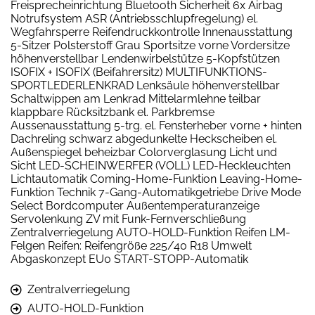
Freisprecheinrichtung Bluetooth Sicherheit 6x Airbag
Notrufsystem ASR (Antriebsschlupfregelung) el.
Wegfahrsperre Reifendruckkontrolle Innenausstattung
5-Sitzer Polsterstoff Grau Sportsitze vorne Vordersitze
höhenverstellbar Lendenwirbelstütze 5-Kopfstützen
ISOFIX + ISOFIX (Beifahrersitz) MULTIFUNKTIONS-
SPORTLEDERLENKRAD Lenksäule höhenverstellbar
Schaltwippen am Lenkrad Mittelarmlehne teilbar
klappbare Rücksitzbank el. Parkbremse
Aussenausstattung 5-trg. el. Fensterheber vorne + hinten
Dachreling schwarz abgedunkelte Heckscheiben el.
Außenspiegel beheizbar Colorverglasung Licht und
Sicht LED-SCHEINWERFER (VOLL) LED-Heckleuchten
Lichtautomatik Coming-Home-Funktion Leaving-Home-
Funktion Technik 7-Gang-Automatikgetriebe Drive Mode
Select Bordcomputer Außentemperaturanzeige
Servolenkung ZV mit Funk-Fernverschließung
Zentralverriegelung AUTO-HOLD-Funktion Reifen LM-
Felgen Reifen: Reifengröße 225/40 R18 Umwelt
Abgaskonzept EU0 START-STOPP-Automatik
Zentralverriegelung
AUTO-HOLD-Funktion