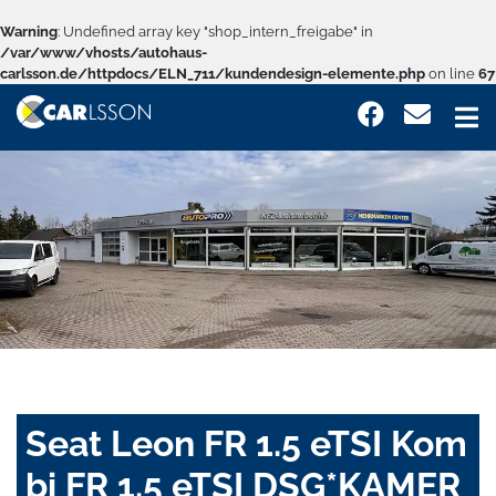
Warning
: Undefined array key "shop_intern_freigabe" in
/var/www/vhosts/autohaus-
carlsson.de/httpdocs/ELN_711/kundendesign-elemente.php
on line
67
Seat Leon FR 1.5 eTSI Kom
bi FR 1.5 eTSI DSG*KAMER