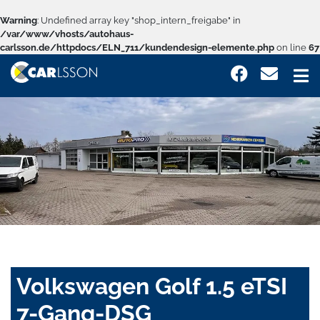
Warning
: Undefined array key "shop_intern_freigabe" in
/var/www/vhosts/autohaus-
carlsson.de/httpdocs/ELN_711/kundendesign-elemente.php
on line
67
Volkswagen Golf 1.5 eTSI
7-Gang-DSG