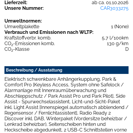
Lieferzeit:
ab ca. 01.10.2026
Unsere Nummer:
CAR3033275
Umweltnormen:
Umweltplakette
1 (None)
Verbrauch und Emissionen nach WLTP:
Kraftstoffverbr. komb.
5,7 l/100km
CO
-Emissionen komb.
130 g/km
2
CO
-Klasse
D
2
Beschreibung / Ausstattung
Elektrisch schwenkbare Anhängerkupplung, Park &
Comfort Pro [Keyless Access, System ohne Safelock /
Alarmanlage mit Innenraumüberwachung und
Abschleppschutz / Park Assist Pro und Park Pilot], Side
Assist - Spurwechselassistent, Licht-und-Sicht-Paket
inkl. Light Assist [Innenspiegel automatisch abblendend /
Regensensor / Fernlichtassistent], Radio Ready 2
Discover inkl. DAB, Winterpaket (Vordersitze beheizbar /
Lenkrad beheizbar), Seitenscheiben hinten und
Heckscheibe abgedunkelt, 2 USB-C Schnittstellen vorne