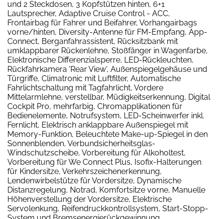
und 2 Steckdosen, 3 Kopfstützen hinten, 6+1
Lautsprecher, Adaptive Cruise Control - ACC,
Frontairbag für Fahrer und Beifahrer, Vorhangairbags
vorne/hinten, Diversity-Antenne für FM-Empfang, App-
Connect, Berganfahrassistent, Rücksitzbank mit
umklappbarer Rückenlehne, Stoßfänger in Wagenfarbe,
Elektronische Differenzialsperre, LED-Rückleuchten,
Rückfahrkamera 'Rear View', Außenspiegelgehäuse und
Türgriffe, Climatronic mit Luftfilter, Automatische
Fahrlichtschaltung mit Tagfahrlicht, Vordere
Mittelarmlehne, verstellbar, Müdigkeitserkennung, Digital
Cockpit Pro, mehrfarbig, Chromapplikationen für
Bedienelemente, Notrufsystem, LED-Scheinwerfer inkl.
Fernlicht, Elektrisch anklappbare Außenspiegel mit
Memory-Funktion, Beleuchtete Make-up-Spiegel in den
Sonnenblenden, Verbundsicherheitsglas-
Windschutzscheibe, Vorbereitung für Alkoholtest,
Vorbereitung für We Connect Plus, Isofix-Halterungen
für Kindersitze, Verkehrszeichenerkennung,
Lendenwirbelstütze für Vordersitze, Dynamische
Distanzregelung, Notrad, Komfortsitze vorne, Manuelle
Höhenverstellung der Vordersitze, Elektrische
Servolenkung, Reifendruckkontrollsystem, Start-Stopp-
System und Bremsenergierückgewinnung,