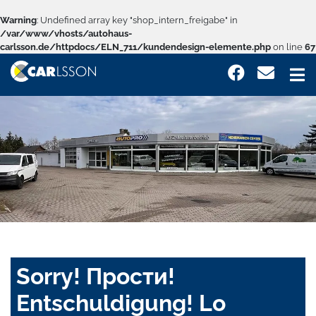
Warning
: Undefined array key "shop_intern_freigabe" in
/var/www/vhosts/autohaus-
carlsson.de/httpdocs/ELN_711/kundendesign-elemente.php
on line
67
Sorry! Прости!
Entschuldigung! Lo