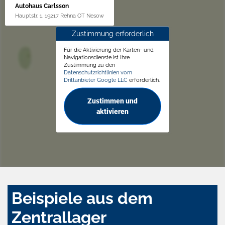
Autohaus Carlsson
Hauptstr. 1, 19217 Rehna OT Nesow
Zustimmung erforderlich
Für die Aktivierung der Karten- und
Navigationsdienste ist Ihre
Zustimmung zu den
Datenschutzrichtlinien vom
Drittanbieter Google LLC
erforderlich.
Zustimmen und
aktivieren
Beispiele aus dem
Zentrallager