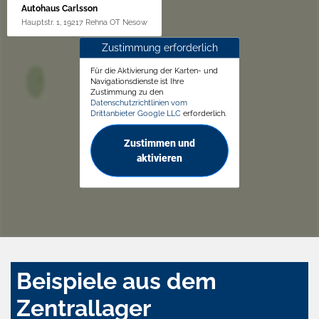
Autohaus Carlsson
Hauptstr. 1, 19217 Rehna OT Nesow
Zustimmung erforderlich
Für die Aktivierung der Karten- und
Navigationsdienste ist Ihre
Zustimmung zu den
Datenschutzrichtlinien vom
Drittanbieter Google LLC
erforderlich.
Zustimmen und
aktivieren
Beispiele aus dem
Zentrallager