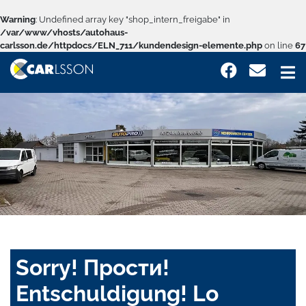
Warning
: Undefined array key "shop_intern_freigabe" in
/var/www/vhosts/autohaus-
carlsson.de/httpdocs/ELN_711/kundendesign-elemente.php
on line
67
Sorry! Прости!
Entschuldigung! Lo