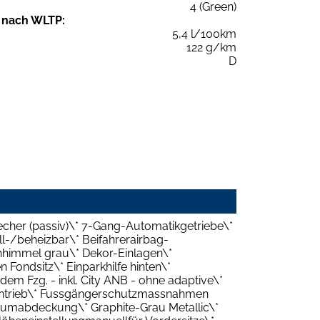
4 (Green)
 nach WLTP:
5,4 l/100km
122 g/km
D
echer (passiv)\* 7-Gang-Automatikgetriebe\*
l-/beheizbar\* Beifahrerairbag-
hhimmel grau\* Dekor-Einlagen\*
 Fondsitz\* Einparkhilfe hinten\*
 Fzg. - inkl. City ANB - ohne adaptive\*
ntantrieb\* Fussgängerschutzmassnahmen
aumabdeckung\* Graphite-Grau Metallic\*