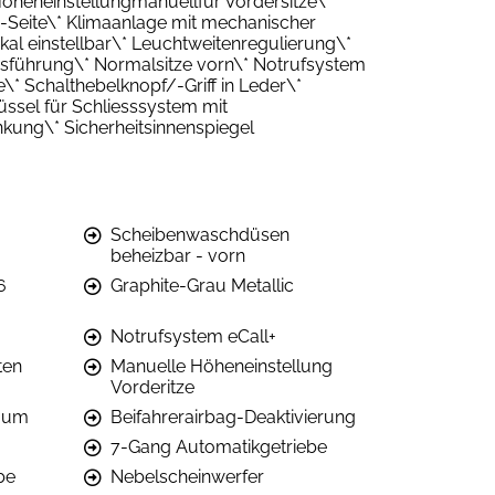
heneinstellungmanuellfür Vordersitze\*
BF-Seite\* Klimaanlage mit mechanischer
ikal einstellbar\* Leuchtweitenregulierung\*
usführung\* Normalsitze vorn\* Notrufsystem
\* Schalthebelknopf/-Griff in Leder\*
ssel für Schliesssystem mit
nkung\* Sicherheitsinnenspiegel
Scheibenwaschdüsen
beheizbar - vorn
6
Graphite-Grau Metallic
Notrufsystem eCall+
ten
Manuelle Höheneinstellung
Vorderitze
raum
Beifahrerairbag-Deaktivierung
7-Gang Automatikgetriebe
be
Nebelscheinwerfer