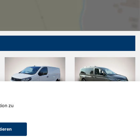
tion zu
Opel Zafira
Opel Mokka
Life
tieren
AGB (Service)
AGB (Teile)
AGB (Gebrauchtwagen)
Widerruf