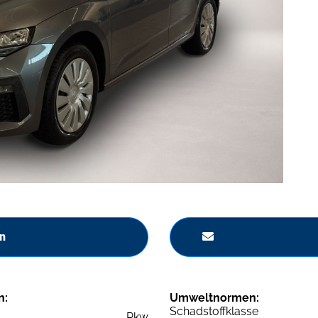
n
n:
Umweltnormen:
Schadstoffklasse
Pkw