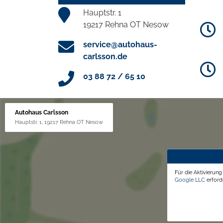
Hauptstr. 1
19217 Rehna OT Nesow
service@autohaus-
carlsson.de
03 88 72 / 65 10
Autohaus Carlsson
Hauptstr. 1, 19217 Rehna OT Nesow
Für die Aktivierun
Google LLC
erforde