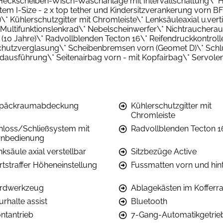
ckscheiben-Wisch-Waschanlage mit Intervallschaltung\* Hö
stem I-Size - 2 x top tether und Kindersitzverankerung vorn 
\* Kühlerschutzgitter mit Chromleiste\* Lenksäuleaxial u.vert
* Multifunktionslenkrad\* Nebelscheinwerfer\* Nichtrauchera
 (10 Jahre)\* Radvollblenden Tecton 16\* Reifendruckkontrolle
schutzverglasung\* Scheibenbremsen vorn (Geomet D)\* Schlü
dausführung\* Seitenairbag vorn - mit Kopfairbag\* Servole
päckraumabdeckung
Kühlerschutzgitter mit
Chromleiste
hloss/Schließsystem mit
Radvollblenden Tecton 1
rnbedienung
ksäule axial verstellbar
Sitzbezüge Active
rtstraffer Höheneinstellung
Fussmatten vorn und hin
rdwerkzeug
Ablagekästen im Koffer
rhalte assist
Bluetooth
ontantrieb
7-Gang-Automatikgetrie