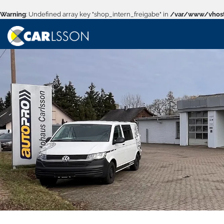
Warning
: Undefined array key "shop_intern_freigabe" in
/var/www/vhost