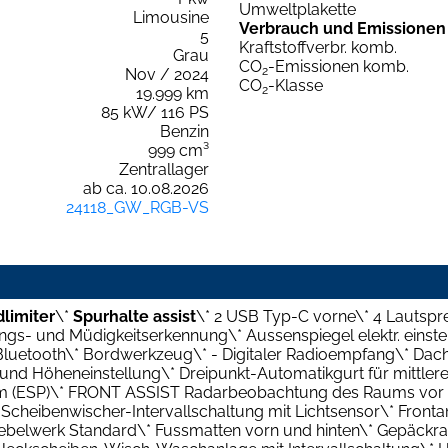
Umweltplakette
Limousine
Verbrauch und Emissionen
5
Kraftstoffverbr. komb.
Grau
CO
-Emissionen komb.
2
Nov / 2024
CO
-Klasse
2
19.999 km
85 kW/ 116 PS
Benzin
999 cm³
Zentrallager
ab ca. 10.08.2026
24118_GW_RGB-VS
limiter
\*
Spurhalte assist
\* 2 USB Typ-C vorne\* 4 Lautspr
gs- und Müdigkeitserkennung\* Aussenspiegel elektr. einstel
 Bluetooth\* Bordwerkzeug\* - Digitaler Radioempfang\* Dac
und Höheneinstellung\* Dreipunkt-Automatikgurt für mittleren
m (ESP)\* FRONT ASSIST Radarbeobachtung des Raums vor dem
 Scheibenwischer-Intervallschaltung mit Lichtsensor\* Fro
ebelwerk Standard\* Fussmatten vorn und hinten\* Gepäckr