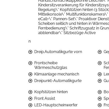
Handschuhfachklappeohne Leuchte\* He
Kindersitzverankerung für Kindersitzsy
Regelung\* Kopfstützen hinten (3 Stück)
Mittelkonsole\* Multifunktionskamera\
eCall+\* Pannen-Set\* Proaktiver Dienst
Scheiben seitlich und hinten in Wärme
Fernbedienung\* Schriftzugsatz in Grun
abblendbar\* Sitzbezüge Active
n
Dreip.Automatikgurte vorn
Ge
Frontscheibe
Sc
Wärmeschutzglas
Fe
Klimaanlage mechanisch
Len
Dreipunkt-Automatikgurte
Gu
Kopfstützen hinten
Bo
Front Assist
Spu
LED-Hauptscheinwerfer
Fr