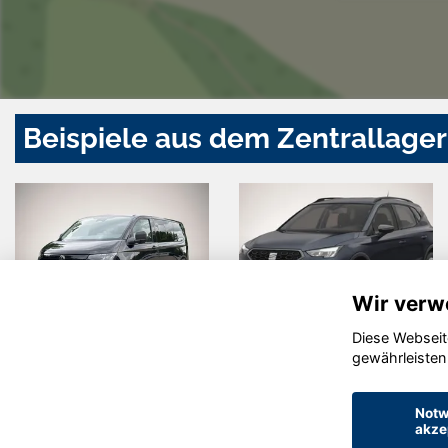
Beispiele aus dem Zentrallager
Wir verw
Diese Webseit
Dacia Duster
Volkswagen
gewährleisten
Taigo
Notw
akze
© konjunkturmotor.de GmbH 2020 - 2026