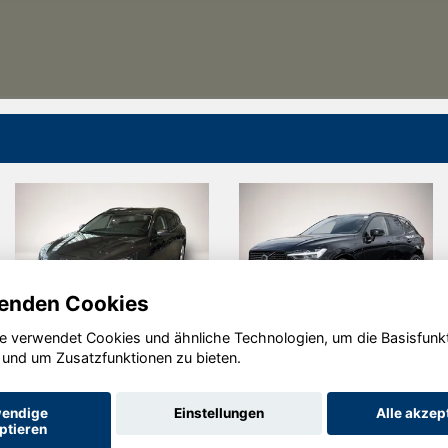
enden Cookies
e verwendet Cookies und ähnliche Technologien, um die Basisfunk
Ford
Renault Clio
 und um Zusatzfunktionen zu bieten.
Tourneo
Custom
endige
Einstellungen
Alle akzep
ptieren
Startseite
Datenschutz
Impressum
AGB