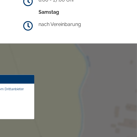
Samstag
nach Vereinbarung
om Drittanbieter