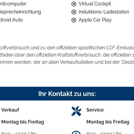
rdcomputer
Virtual Cockpit
eisprecheinrichtung
Induktions-Ladestation
droid Auto
Apple Car Play
2
stoffverbrauch und zu den offiziellen spezifischen CO
-Emissi
en über den offiziellen Kraftstoffverbrauch, die offiziellen 
ommen werden, der an allen Verkaufsstellen und bei der 'D
Ihr Kontakt zu uns:
Verkauf
Service
Montag bis Freitag
Montag bis Freitag
8:00 - 17:00 Uhr
8:00 - 17:00 Uhr