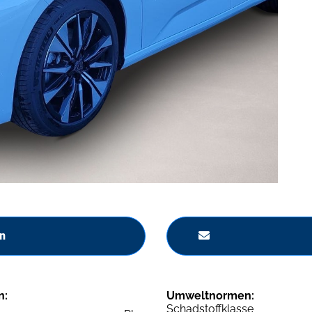
n
n:
Umweltnormen:
Schadstoffklasse