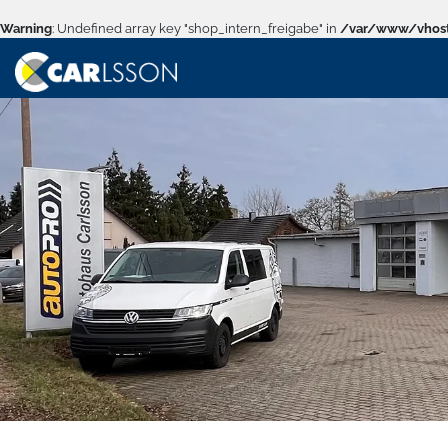
Warning
: Undefined array key "shop_intern_freigabe" in
/var/www/vhost