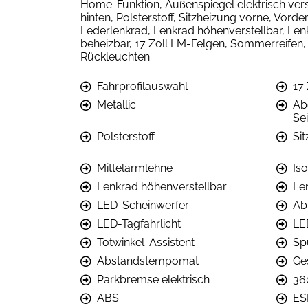
Home-Funktion, Außenspiegel elektrisch vers
hinten, Polsterstoff, Sitzheizung vorne, Vorde
Lederlenkrad, Lenkrad höhenverstellbar, Le
beheizbar, 17 Zoll LM-Felgen, Sommerreifen, 
Rückleuchten
Fahrprofilauswahl
17
Metallic
Ab
Se
Polsterstoff
Si
Mittelarmlehne
Iso
Lenkrad höhenverstellbar
Le
LED-Scheinwerfer
Ab
LED-Tagfahrlicht
LE
Totwinkel-Assistent
Sp
Abstandstempomat
Ge
Parkbremse elektrisch
36
ABS
ES