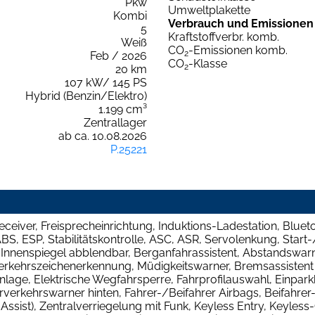
Pkw
Umweltplakette
Kombi
Verbrauch und Emissionen
5
Kraftstoffverbr. komb.
Weiß
CO
-Emissionen komb.
2
Feb / 2026
CO
-Klasse
2
20 km
107 kW/ 145 PS
Hybrid (Benzin/Elektro)
1.199 cm³
Zentrallager
ab ca. 10.08.2026
P.25221
eceiver, Freisprecheinrichtung, Induktions-Ladestation, Blue
S, ESP, Stabilitätskontrolle, ASC, ASR, Servolenkung, Start
or, Innenspiegel abblendbar, Berganfahrassistent, Abstandswar
 Verkehrszeichenerkennung, Müdigkeitswarner, Bremsassisten
lage, Elektrische Wegfahrsperre, Fahrprofilauswahl, Einparkh
verkehrswarner hinten, Fahrer-/Beifahrer Airbags, Beifahrer-
ssist), Zentralverriegelung mit Funk, Keyless Entry, Keyle