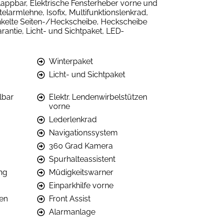
lappbar, Elektrische Fensterheber vorne und
telarmlehne, Isofix, Multifunktionslenkrad,
unkelte Seiten-/Heckscheibe, Heckscheibe
rantie, Licht- und Sichtpaket, LED-
Winterpaket
Licht- und Sichtpaket
lbar
Elektr. Lendenwirbelstützen
vorne
Lederlenkrad
Navigationssystem
360 Grad Kamera
Spurhalteassistent
ng
Müdigkeitswarner
Einparkhilfe vorne
en
Front Assist
Alarmanlage