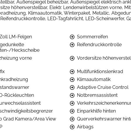
tellbar, Außenspiegel beheizbar, Außenspiegel elektrisch ank
rsitze höhenverstellbar, Elektr. Lendenwirbelstützen vorne, Mit
nkradheizung, Klimaautomatik, Winterpaket, Metallic, Abged
Reifendruckkontrolle, LED-Tagfahrlicht, LED-Scheinwerfer, Ga
 Zoll LM-Felgen
Sommerreifen
gedunkelte
Reifendruckkontrolle
iten-/Heckscheibe
tzheizung vorne
Vordersitze höhenverstel
fix
Multifunktionslenkrad
nkradheizung
Klimaautomatik
standswarner
Adaptive Cruise Control
D-Rückleuchten
Notbremsassistent
urwechselassistent
Verkehrszeichenerkennu
schwindigkeitsbegrenzer
Einparkhilfe hinten
0 Grad Kamera/Area View
Querverkehrswarner hint
P
Airbags