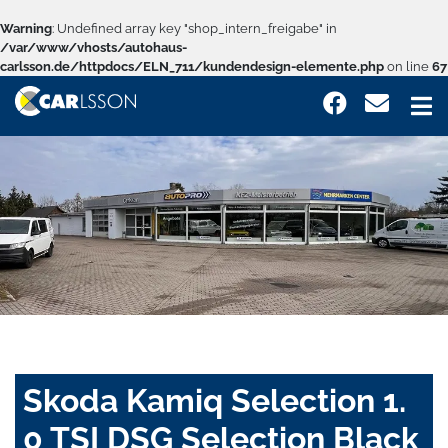
Warning
: Undefined array key "shop_intern_freigabe" in
/var/www/vhosts/autohaus-
carlsson.de/httpdocs/ELN_711/kundendesign-elemente.php
on line
67
Skoda Kamiq Selection 1.
0 TSI DSG Selection Black