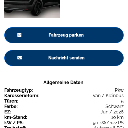
Fahrzeug parken
Nachricht senden
Allgemeine Daten:
Fahrzeugtyp:
Pkw
Karosserieform:
Van / Kleinbus
Türen:
5
Farbe:
Schwarz
EZ:
Jun / 2026
km-Stand:
10 km
kW / PS:
90 kW/ 122 PS