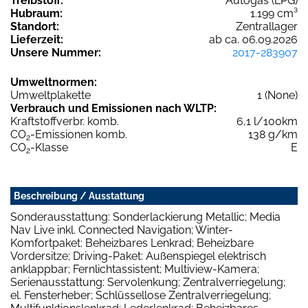
Treibstoff:
Autogas (LPG)
Hubraum:
1.199 cm³
Standort:
Zentrallager
Lieferzeit:
ab ca. 06.09.2026
Unsere Nummer:
2017-283907
Umweltnormen:
Umweltplakette
1 (None)
Verbrauch und Emissionen nach WLTP:
Kraftstoffverbr. komb.
6,1 l/100km
CO
-Emissionen komb.
138 g/km
2
CO
-Klasse
E
2
Beschreibung / Ausstattung
Sonderausstattung: Sonderlackierung Metallic; Media
Nav Live inkl. Connected Navigation; Winter-
Komfortpaket: Beheizbares Lenkrad; Beheizbare
Vordersitze; Driving-Paket: Außenspiegel elektrisch
anklappbar; Fernlichtassistent; Multiview-Kamera;
Serienausstattung: Servolenkung; Zentralverriegelung;
el. Fensterheber; Schlüssellose Zentralverriegelung;