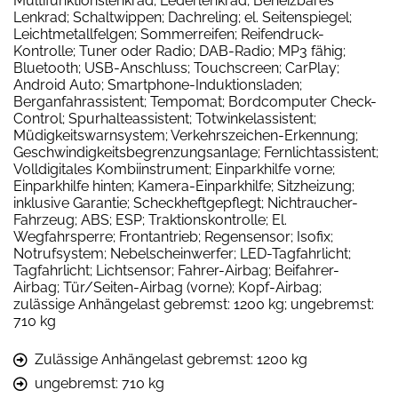
Multifunktionslenkrad; Lederlenkrad; Beheizbares
Lenkrad; Schaltwippen; Dachreling; el. Seitenspiegel;
Leichtmetallfelgen; Sommerreifen; Reifendruck-
Kontrolle; Tuner oder Radio; DAB-Radio; MP3 fähig;
Bluetooth; USB-Anschluss; Touchscreen; CarPlay;
Android Auto; Smartphone-Induktionsladen;
Berganfahrassistent; Tempomat; Bordcomputer Check-
Control; Spurhalteassistent; Totwinkelassistent;
Müdigkeitswarnsystem; Verkehrszeichen-Erkennung;
Geschwindigkeitsbegrenzungsanlage; Fernlichtassistent;
Volldigitales Kombiinstrument; Einparkhilfe vorne;
Einparkhilfe hinten; Kamera-Einparkhilfe; Sitzheizung;
inklusive Garantie; Scheckheftgepflegt; Nichtraucher-
Fahrzeug; ABS; ESP; Traktionskontrolle; El.
Wegfahrsperre; Frontantrieb; Regensensor; Isofix;
Notrufsystem; Nebelscheinwerfer; LED-Tagfahrlicht;
Tagfahrlicht; Lichtsensor; Fahrer-Airbag; Beifahrer-
Airbag; Tür/Seiten-Airbag (vorne); Kopf-Airbag;
zulässige Anhängelast gebremst: 1200 kg; ungebremst:
710 kg
Zulässige Anhängelast gebremst: 1200 kg
ungebremst: 710 kg