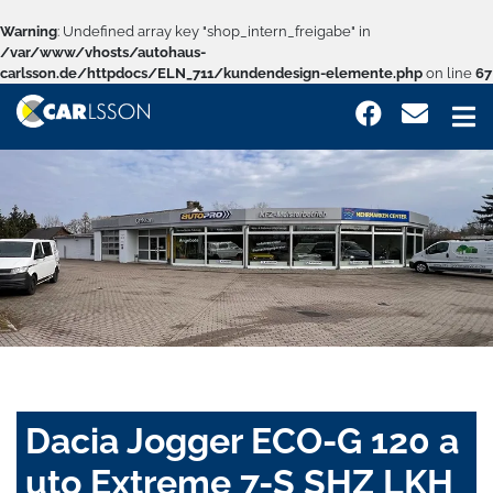
Warning
: Undefined array key "shop_intern_freigabe" in
/var/www/vhosts/autohaus-
carlsson.de/httpdocs/ELN_711/kundendesign-elemente.php
on line
67
Dacia Jogger ECO-G 120 a
uto Extreme 7-S SHZ LKH