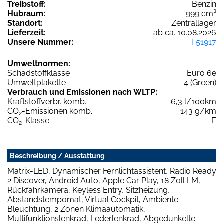
Treibstoff:
Benzin
Hubraum:
999 cm³
Standort:
Zentrallager
Lieferzeit:
ab ca. 10.08.2026
Unsere Nummer:
T.51917
Umweltnormen:
Schadstoffklasse
Euro 6e
Umweltplakette
4 (Green)
Verbrauch und Emissionen nach WLTP:
Kraftstoffverbr. komb.
6,3 l/100km
CO
-Emissionen komb.
143 g/km
2
CO
-Klasse
E
2
Beschreibung / Ausstattung
Matrix-LED, Dynamischer Fernlichtassistent, Radio Ready
2 Discover, Android Auto, Apple Car Play, 18 Zoll LM,
Rückfahrkamera, Keyless Entry, Sitzheizung,
Abstandstempomat, Virtual Cockpit, Ambiente-
Bleuchtung, 2 Zonen Klimaautomatik,
Multifunktionslenkrad, Lederlenkrad, Abgedunkelte