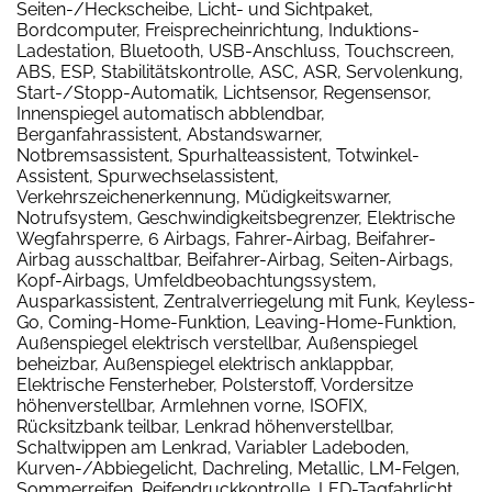
Seiten-/Heckscheibe, Licht- und Sichtpaket,
Bordcomputer, Freisprecheinrichtung, Induktions-
Ladestation, Bluetooth, USB-Anschluss, Touchscreen,
ABS, ESP, Stabilitätskontrolle, ASC, ASR, Servolenkung,
Start-/Stopp-Automatik, Lichtsensor, Regensensor,
Innenspiegel automatisch abblendbar,
Berganfahrassistent, Abstandswarner,
Notbremsassistent, Spurhalteassistent, Totwinkel-
Assistent, Spurwechselassistent,
Verkehrszeichenerkennung, Müdigkeitswarner,
Notrufsystem, Geschwindigkeitsbegrenzer, Elektrische
Wegfahrsperre, 6 Airbags, Fahrer-Airbag, Beifahrer-
Airbag ausschaltbar, Beifahrer-Airbag, Seiten-Airbags,
Kopf-Airbags, Umfeldbeobachtungssystem,
Ausparkassistent, Zentralverriegelung mit Funk, Keyless-
Go, Coming-Home-Funktion, Leaving-Home-Funktion,
Außenspiegel elektrisch verstellbar, Außenspiegel
beheizbar, Außenspiegel elektrisch anklappbar,
Elektrische Fensterheber, Polsterstoff, Vordersitze
höhenverstellbar, Armlehnen vorne, ISOFIX,
Rücksitzbank teilbar, Lenkrad höhenverstellbar,
Schaltwippen am Lenkrad, Variabler Ladeboden,
Kurven-/Abbiegelicht, Dachreling, Metallic, LM-Felgen,
Sommerreifen, Reifendruckkontrolle, LED-Tagfahrlicht,