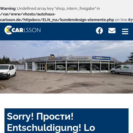
Warning
: Undefined array key "shop_intern_freigabe" in
/var/www/vhosts/autohaus-
carlsson.de/httpdocs/ELN_711/kundendesign-elemente.php
on line
67
Sorry! Прости!
Entschuldigung! Lo