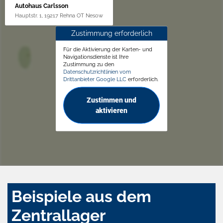
Autohaus Carlsson
Hauptstr. 1, 19217 Rehna OT Nesow
Zustimmung erforderlich
Für die Aktivierung der Karten- und
Navigationsdienste ist Ihre
Zustimmung zu den
Datenschutzrichtlinien vom
Drittanbieter Google LLC
erforderlich.
Zustimmen und
aktivieren
Beispiele aus dem
Zentrallager