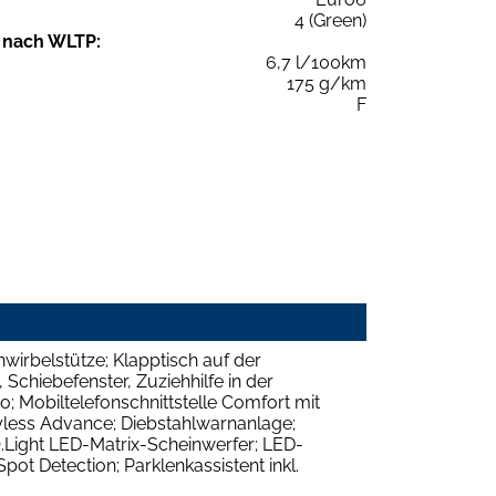
4 (Green)
 nach WLTP:
6,7 l/100km
175 g/km
F
wirbelstütze; Klapptisch auf der
 Schiebefenster, Zuziehhilfe in der
o; Mobiltelefonschnittstelle Comfort mit
eyless Advance; Diebstahlwarnanlage;
.Light LED-Matrix-Scheinwerfer; LED-
ot Detection; Parklenkassistent inkl.