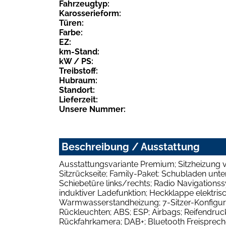
Fahrzeugtyp:
Karosserieform:
Türen:
Farbe:
EZ:
km-Stand:
kW / PS:
Treibstoff:
Hubraum:
Standort:
Lieferzeit:
Unsere Nummer:
Beschreibung / Ausstattung
Ausstattungsvariante Premium; Sitzheizung vo
Sitzrückseite; Family-Paket: Schubladen unter 
Schiebetüre links/rechts; Radio Navigationss
induktiver Ladefunktion; Heckklappe elektris
Warmwasserstandheizung; 7-Sitzer-Konfigurat
Rückleuchten; ABS; ESP; Airbags; Reifendruck
Rückfahrkamera; DAB+; Bluetooth Freisprech