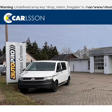
Warning
: Undefined array key "shop_intern_freigabe" in
/var/www/vhost