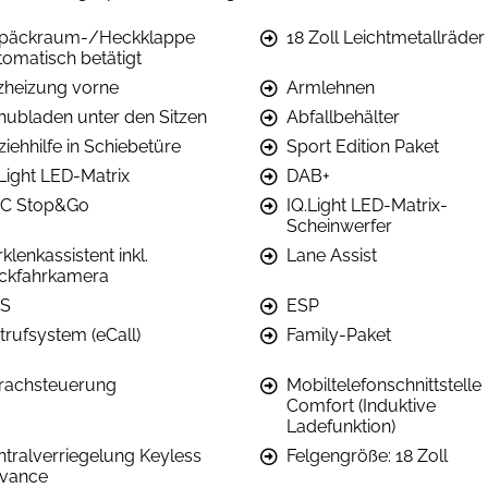
päckraum-/Heckklappe
18 Zoll Leichtmetallräder
tomatisch betätigt
tzheizung vorne
Armlehnen
hubladen unter den Sitzen
Abfallbehälter
iehhilfe in Schiebetüre
Sport Edition Paket
.Light LED-Matrix
DAB+
C Stop&Go
IQ.Light LED-Matrix-
Scheinwerfer
klenkassistent inkl.
Lane Assist
ckfahrkamera
S
ESP
trufsystem (eCall)
Family-Paket
rachsteuerung
Mobiltelefon­schnittstelle
Comfort (Induktive
Ladefunktion)
ntralverriegelung Keyless
Felgengröße: 18 Zoll
vance