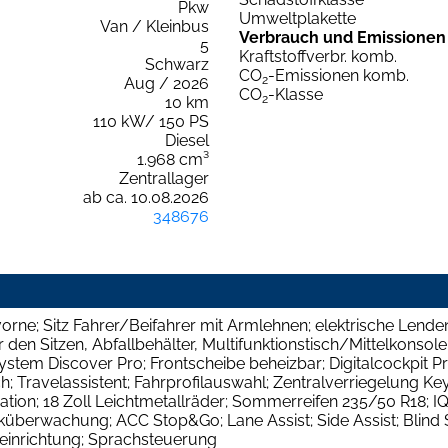
Pkw
Umweltplakette
Van / Kleinbus
Verbrauch und Emissionen
5
Kraftstoffverbr. komb.
Schwarz
CO
-Emissionen komb.
2
Aug / 2026
CO
-Klasse
2
10 km
110 kW/ 150 PS
Diesel
1.968 cm³
Zentrallager
ab ca. 10.08.2026
348676
rne; Sitz Fahrer/Beifahrer mit Armlehnen; elektrische Lenden
den Sitzen, Abfallbehälter, Multifunktionstisch/Mittelkonsole,
ystem Discover Pro; Frontscheibe beheizbar; Digitalcockpit Pr
ch; Travelassistent; Fahrprofilauswahl; Zentralverriegelung K
ion; 18 Zoll Leichtmetallräder; Sommerreifen 235/50 R18; IQ
überwachung; ACC Stop&Go; Lane Assist; Side Assist; Blind Sp
einrichtung; Sprachsteuerung