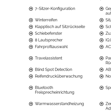
7-Sitzer-Konfiguration
Ge
au
Winterreifen
Si
Klapptisch auf Sitzrückseite
Sc
Schiebefenster
Zuz
8 Lautsprecher
IQ
Fahrprofilauswahl
AC
Travelassistent
Par
Rü
Blind Spot Detection
AB
Reifendrucküberwachung
No
Bluetooth
Sp
Freisprecheinrichtung
Warmwasserstandheizung
Ze
Ad