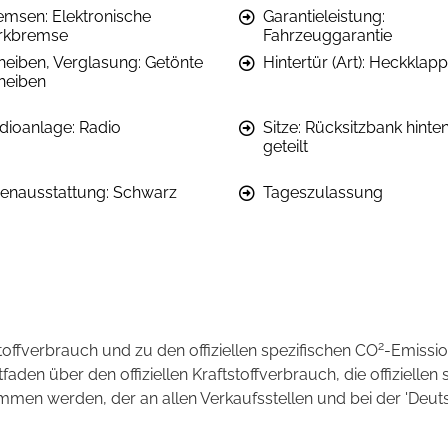
emsen: Elektronische
Garantieleistung:
rkbremse
Fahrzeuggarantie
heiben, Verglasung: Getönte
Hintertür (Art): Heckklap
heiben
dioanlage: Radio
Sitze: Rücksitzbank hinte
geteilt
nenausstattung: Schwarz
Tageszulassung
2
stoffverbrauch und zu den offiziellen spezifischen CO
-Emissi
en über den offiziellen Kraftstoffverbrauch, die offiziellen 
ommen werden, der an allen Verkaufsstellen und bei der 'D