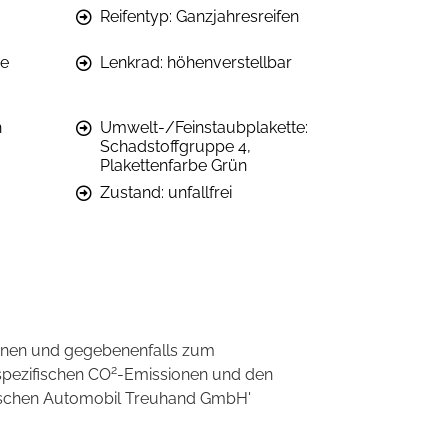
Reifentyp: Ganzjahresreifen
pe
Lenkrad: höhenverstellbar
n
Umwelt-/Feinstaubplakette:
Schadstoffgruppe 4,
Plakettenfarbe Grün
Zustand: unfallfrei
onen und gegebenenfalls zum
2
spezifischen CO
-Emissionen und den
eutschen Automobil Treuhand GmbH'