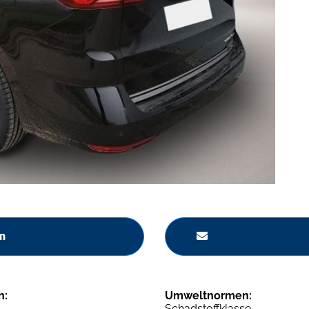
n
n:
Umweltnormen:
Schadstoffklasse