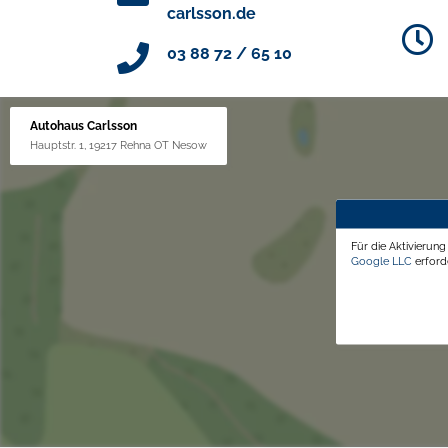
carlsson.de
03 88 72 / 65 10
Autohaus Carlsson
Hauptstr. 1, 19217 Rehna OT Nesow
Für die Aktivierun
Google LLC
erforde