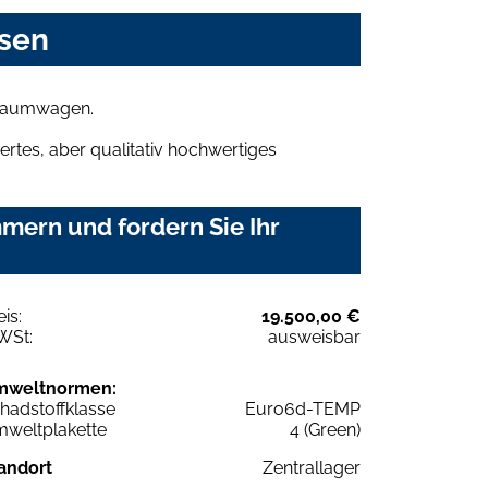
asen
Traumwagen.
rtes, aber qualitativ hochwertiges
ern und fordern Sie Ihr
eis:
19.500,00 €
WSt:
ausweisbar
mweltnormen:
hadstoffklasse
Euro6d-TEMP
weltplakette
4 (Green)
andort
Zentrallager