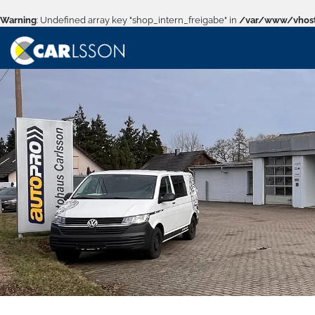
Warning
: Undefined array key "shop_intern_freigabe" in
/var/www/vhost