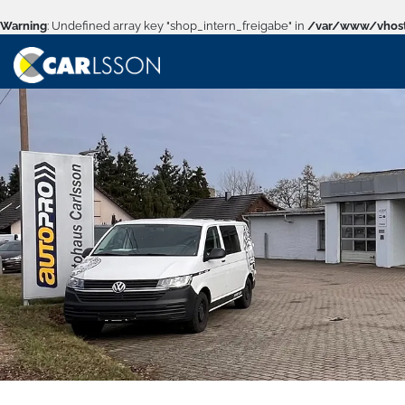
Warning
: Undefined array key "shop_intern_freigabe" in
/var/www/vhost