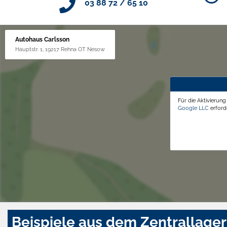
03 88 72 / 65 10
Autohaus Carlsson
Hauptstr. 1, 19217 Rehna OT Nesow
Für die Aktivierun
Google LLC
erforde
Beispiele aus dem Zentrallager