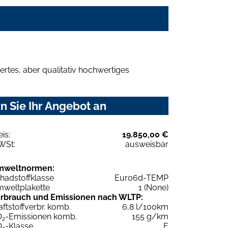
rtes, aber qualitativ hochwertiges
n Sie Ihr Angebot an
eis:
19.850,00 €
WSt:
ausweisbar
mweltnormen:
hadstoffklasse
Euro6d-TEMP
weltplakette
1 (None)
rbrauch und Emissionen nach WLTP:
aftstoffverbr. komb.
6,8 l/100km
O
-Emissionen komb.
155 g/km
2
O
-Klasse
E