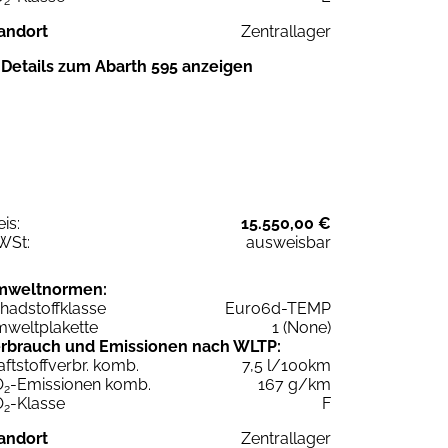
2
andort
Zentrallager
Details zum Abarth 595 anzeigen
eis:
15.550,00 €
WSt:
ausweisbar
mweltnormen:
hadstoffklasse
Euro6d-TEMP
weltplakette
1 (None)
rbrauch und Emissionen nach WLTP:
aftstoffverbr. komb.
7,5 l/100km
O
-Emissionen komb.
167 g/km
2
O
-Klasse
F
2
andort
Zentrallager