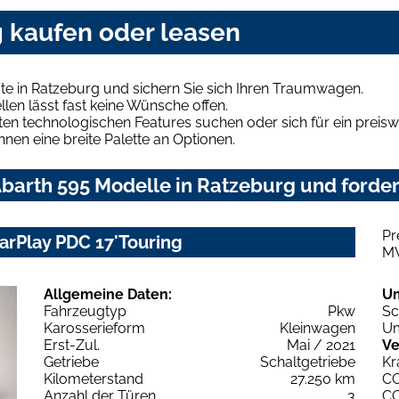
g kaufen oder leasen
te in Ratzeburg und sichern Sie sich Ihren Traumwagen.
len lässt fast keine Wünsche offen.
en technologischen Features suchen oder sich für ein preiswe
hnen eine breite Palette an Optionen.
barth 595 Modelle in Ratzeburg und forder
Pr
CarPlay PDC 17'Touring
M
Allgemeine Daten:
U
Fahrzeugtyp
Pkw
Sc
Karosserieform
Kleinwagen
Um
Erst-Zul.
Mai / 2021
Ve
Getriebe
Schaltgetriebe
Kr
Kilometerstand
27.250 km
C
Anzahl der Türen
3
C