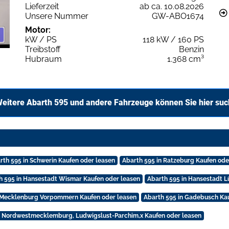
Lieferzeit
ab ca. 10.08.2026
Unsere Nummer
GW-ABO1674
Motor:
kW / PS
118 kW / 160 PS
Treibstoff
Benzin
Hubraum
1.368 cm³
eitere Abarth 595 und andere Fahrzeuge können Sie hier su
rth 595 in Schwerin Kaufen oder leasen
Abarth 595 in Ratzeburg Kaufen ode
h 595 in Hansestadt Wismar Kaufen oder leasen
Abarth 595 in Hansestadt L
n Mecklenburg Vorpommern Kaufen oder leasen
Abarth 595 in Gadebusch Ka
n Nordwestmecklemburg, Ludwigslust-Parchim,x Kaufen oder leasen