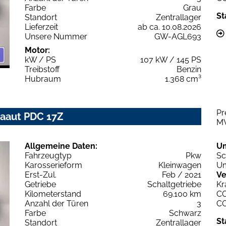
Farbe
Grau
St
Standort
Zentrallager
Lieferzeit
ab ca. 10.08.2026
Unsere Nummer
GW-AGL693
Motor:
kW / PS
107 kW / 145 PS
Treibstoff
Benzin
Hubraum
1.368 cm³
Pr
imaaut PDC 17Z
M
Allgemeine Daten:
U
Fahrzeugtyp
Pkw
Sc
Karosserieform
Kleinwagen
Um
Erst-Zul.
Feb / 2021
Ve
Getriebe
Schaltgetriebe
Kr
Kilometerstand
69.100 km
C
Anzahl der Türen
3
C
Farbe
Schwarz
St
Standort
Zentrallager