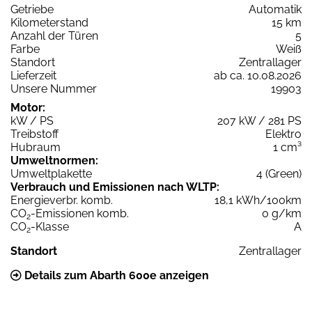
Getriebe
Automatik
Kilometerstand
15 km
Anzahl der Türen
5
Farbe
Weiß
Standort
Zentrallager
Lieferzeit
ab ca. 10.08.2026
Unsere Nummer
19903
Motor:
kW / PS
207 kW / 281 PS
Treibstoff
Elektro
Hubraum
1 cm³
Umweltnormen:
Umweltplakette
4 (Green)
Verbrauch und Emissionen nach WLTP:
Energieverbr. komb.
18,1 kWh/100km
CO
-Emissionen komb.
0 g/km
2
CO
-Klasse
A
2
Standort
Zentrallager
Details zum Abarth 600e anzeigen