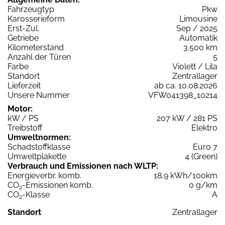
Fahrzeugtyp
Pkw
Karosserieform
Limousine
Erst-Zul.
Sep / 2025
Getriebe
Automatik
Kilometerstand
3.500 km
Anzahl der Türen
5
Farbe
Violett / Lila
Standort
Zentrallager
Lieferzeit
ab ca. 10.08.2026
Unsere Nummer
VFW041398_10214
Motor:
kW / PS
207 kW / 281 PS
Treibstoff
Elektro
Umweltnormen:
Schadstoffklasse
Euro 7
Umweltplakette
4 (Green)
Verbrauch und Emissionen nach WLTP:
Energieverbr. komb.
18,9 kWh/100km
CO
-Emissionen komb.
0 g/km
2
CO
-Klasse
A
2
Standort
Zentrallager