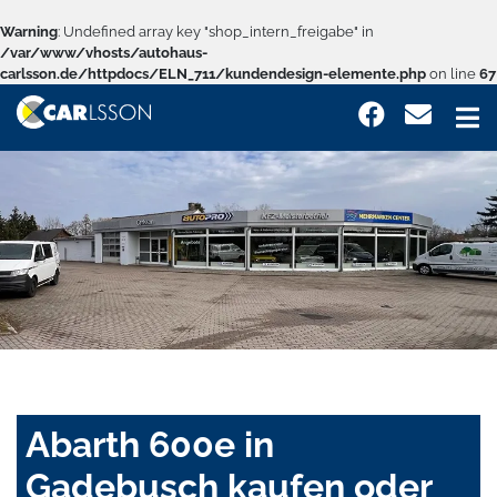
Warning
: Undefined array key "shop_intern_freigabe" in
/var/www/vhosts/autohaus-
carlsson.de/httpdocs/ELN_711/kundendesign-elemente.php
on line
67
Abarth 600e in
Gadebusch kaufen oder