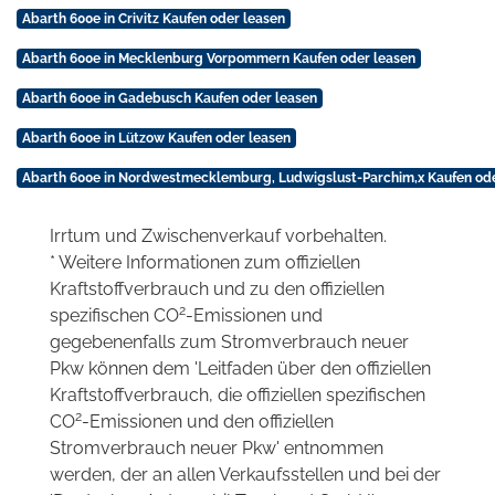
Abarth 600e in Crivitz Kaufen oder leasen
Abarth 600e in Mecklenburg Vorpommern Kaufen oder leasen
Abarth 600e in Gadebusch Kaufen oder leasen
Abarth 600e in Lützow Kaufen oder leasen
Abarth 600e in Nordwestmecklemburg, Ludwigslust-Parchim,x Kaufen ode
Irrtum und Zwischenverkauf vorbehalten.
* Weitere Informationen zum offiziellen
Kraftstoffverbrauch und zu den offiziellen
2
spezifischen CO
-Emissionen und
gegebenenfalls zum Stromverbrauch neuer
Pkw können dem 'Leitfaden über den offiziellen
Kraftstoffverbrauch, die offiziellen spezifischen
2
CO
-Emissionen und den offiziellen
Stromverbrauch neuer Pkw' entnommen
werden, der an allen Verkaufsstellen und bei der