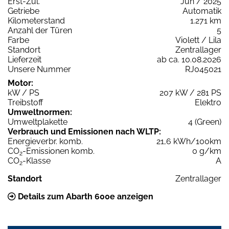
Erst-Zul.
Jun / 2025
Getriebe
Automatik
Kilometerstand
1.271 km
Anzahl der Türen
5
Farbe
Violett / Lila
Standort
Zentrallager
Lieferzeit
ab ca. 10.08.2026
Unsere Nummer
RJ045021
Motor:
kW / PS
207 kW / 281 PS
Treibstoff
Elektro
Umweltnormen:
Umweltplakette
4 (Green)
Verbrauch und Emissionen nach WLTP:
Energieverbr. komb.
21,6 kWh/100km
CO
-Emissionen komb.
0 g/km
2
CO
-Klasse
A
2
Standort
Zentrallager
Details zum Abarth 600e anzeigen