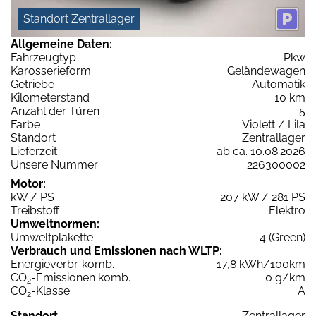
Standort Zentrallager
Allgemeine Daten:
Fahrzeugtyp
Pkw
Karosserieform
Geländewagen
Getriebe
Automatik
Kilometerstand
10 km
Anzahl der Türen
5
Farbe
Violett / Lila
Standort
Zentrallager
Lieferzeit
ab ca. 10.08.2026
Unsere Nummer
226300002
Motor:
kW / PS
207 kW / 281 PS
Treibstoff
Elektro
Umweltnormen:
Umweltplakette
4 (Green)
Verbrauch und Emissionen nach WLTP:
Energieverbr. komb.
17,8 kWh/100km
CO
-Emissionen komb.
0 g/km
2
CO
-Klasse
A
2
Standort
Zentrallager