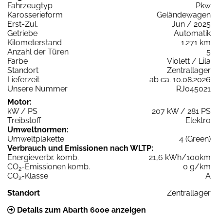
Fahrzeugtyp
Pkw
Karosserieform
Geländewagen
Erst-Zul.
Jun / 2025
Getriebe
Automatik
Kilometerstand
1.271 km
Anzahl der Türen
5
Farbe
Violett / Lila
Standort
Zentrallager
Lieferzeit
ab ca. 10.08.2026
Unsere Nummer
RJ045021
Motor:
kW / PS
207 kW / 281 PS
Treibstoff
Elektro
Umweltnormen:
Umweltplakette
4 (Green)
Verbrauch und Emissionen nach WLTP:
Energieverbr. komb.
21,6 kWh/100km
CO
-Emissionen komb.
0 g/km
2
CO
-Klasse
A
2
Standort
Zentrallager
Details zum Abarth 600e anzeigen