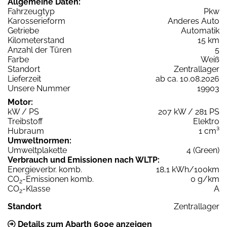
Allgemeine Daten:
Fahrzeugtyp
Pkw
Karosserieform
Anderes Auto
Getriebe
Automatik
Kilometerstand
15 km
Anzahl der Türen
5
Farbe
Weiß
Standort
Zentrallager
Lieferzeit
ab ca. 10.08.2026
Unsere Nummer
19903
Motor:
kW / PS
207 kW / 281 PS
Treibstoff
Elektro
Hubraum
1 cm³
Umweltnormen:
Umweltplakette
4 (Green)
Verbrauch und Emissionen nach WLTP:
Energieverbr. komb.
18,1 kWh/100km
CO
-Emissionen komb.
0 g/km
2
CO
-Klasse
A
2
Standort
Zentrallager
Details zum Abarth 600e anzeigen