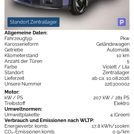
Standort Zentrallager
Allgemeine Daten:
Fahrzeugtyp
Pkw
Karosserieform
Geländewagen
Getriebe
Automatik
Kilometerstand
10 km
Anzahl der Türen
5
Farbe
Violett / Lila
Standort
Zentrallager
Lieferzeit
ab ca. 10.08.2026
Unsere Nummer
226300002
Motor:
kW / PS
207 kW / 281 PS
Treibstoff
Elektro
Umweltnormen:
Umweltplakette
4 (Green)
Verbrauch und Emissionen nach WLTP:
Energieverbr. komb.
17,8 kWh/100km
CO
-Emissionen komb.
0 g/km
2