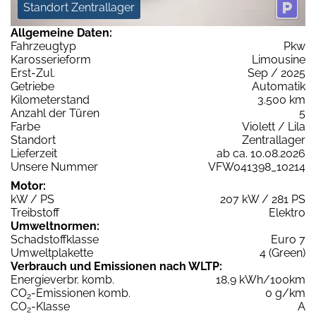
Standort Zentrallager
Allgemeine Daten:
Fahrzeugtyp
Pkw
Karosserieform
Limousine
Erst-Zul.
Sep / 2025
Getriebe
Automatik
Kilometerstand
3.500 km
Anzahl der Türen
5
Farbe
Violett / Lila
Standort
Zentrallager
Lieferzeit
ab ca. 10.08.2026
Unsere Nummer
VFW041398_10214
Motor:
kW / PS
207 kW / 281 PS
Treibstoff
Elektro
Umweltnormen:
Schadstoffklasse
Euro 7
Umweltplakette
4 (Green)
Verbrauch und Emissionen nach WLTP:
Energieverbr. komb.
18,9 kWh/100km
CO
-Emissionen komb.
0 g/km
2
CO
-Klasse
A
2