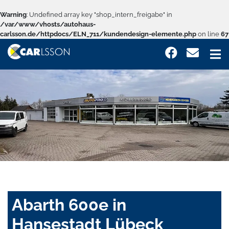
Warning
: Undefined array key "shop_intern_freigabe" in
/var/www/vhosts/autohaus-
carlsson.de/httpdocs/ELN_711/kundendesign-elemente.php
on line
67
Abarth 600e in
Hansestadt Lübeck