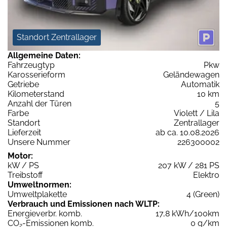
Standort Zentrallager
Allgemeine Daten:
Fahrzeugtyp
Pkw
Karosserieform
Geländewagen
Getriebe
Automatik
Kilometerstand
10 km
Anzahl der Türen
5
Farbe
Violett / Lila
Standort
Zentrallager
Lieferzeit
ab ca. 10.08.2026
Unsere Nummer
226300002
Motor:
kW / PS
207 kW / 281 PS
Treibstoff
Elektro
Umweltnormen:
Umweltplakette
4 (Green)
Verbrauch und Emissionen nach WLTP:
Energieverbr. komb.
17,8 kWh/100km
CO
-Emissionen komb.
0 g/km
2