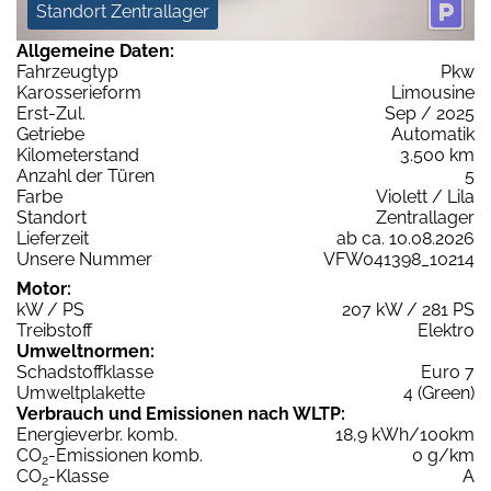
Standort Zentrallager
Allgemeine Daten:
Fahrzeugtyp
Pkw
Karosserieform
Limousine
Erst-Zul.
Sep / 2025
Getriebe
Automatik
Kilometerstand
3.500 km
Anzahl der Türen
5
Farbe
Violett / Lila
Standort
Zentrallager
Lieferzeit
ab ca. 10.08.2026
Unsere Nummer
VFW041398_10214
Motor:
kW / PS
207 kW / 281 PS
Treibstoff
Elektro
Umweltnormen:
Schadstoffklasse
Euro 7
Umweltplakette
4 (Green)
Verbrauch und Emissionen nach WLTP:
Energieverbr. komb.
18,9 kWh/100km
CO
-Emissionen komb.
0 g/km
2
CO
-Klasse
A
2