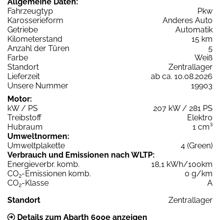
Allgemeine Daten:
Fahrzeugtyp
Pkw
Karosserieform
Anderes Auto
Getriebe
Automatik
Kilometerstand
15 km
Anzahl der Türen
5
Farbe
Weiß
Standort
Zentrallager
Lieferzeit
ab ca. 10.08.2026
Unsere Nummer
19903
Motor:
kW / PS
207 kW / 281 PS
Treibstoff
Elektro
Hubraum
1 cm³
Umweltnormen:
Umweltplakette
4 (Green)
Verbrauch und Emissionen nach WLTP:
Energieverbr. komb.
18,1 kWh/100km
CO
-Emissionen komb.
0 g/km
2
CO
-Klasse
A
2
Standort
Zentrallager
Details zum Abarth 600e anzeigen