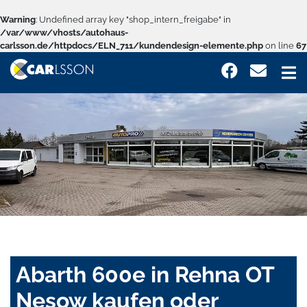
Warning
: Undefined array key "shop_intern_freigabe" in
/var/www/vhosts/autohaus-
carlsson.de/httpdocs/ELN_711/kundendesign-elemente.php
on line
67
Abarth 600e in Rehna OT
Nesow kaufen oder