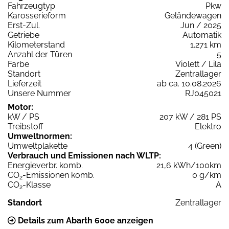
Fahrzeugtyp
Pkw
Karosserieform
Geländewagen
Erst-Zul.
Jun / 2025
Getriebe
Automatik
Kilometerstand
1.271 km
Anzahl der Türen
5
Farbe
Violett / Lila
Standort
Zentrallager
Lieferzeit
ab ca. 10.08.2026
Unsere Nummer
RJ045021
Motor:
kW / PS
207 kW / 281 PS
Treibstoff
Elektro
Umweltnormen:
Umweltplakette
4 (Green)
Verbrauch und Emissionen nach WLTP:
Energieverbr. komb.
21,6 kWh/100km
CO
-Emissionen komb.
0 g/km
2
CO
-Klasse
A
2
Standort
Zentrallager
Details zum Abarth 600e anzeigen