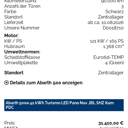
Kilometerstand
90.000 km
Anzahl der Türen
3
Farbe
Schwarz
Standort
Zentrallager
Lieferzeit
ab ca. 10.08.2026
Unsere Nummer
D0018710
Motor:
kW / PS
121 kW / 165 PS
Hubraum
1.368 cm³
Umweltnormen:
Schadstoffklasse
Euro6d-TEMP
Umweltplakette
4 (Green)
Standort
Zentrallager
Details zum Abarth 500 anzeigen
Abarth 500e 42 kWh Turismo LED Pano Nav JBL SHZ Kam
PDC
Preis:
31.410,00 €