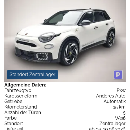
Standort Zentrallager
Allgemeine Daten:
Fahrzeugtyp
Pkw
Karosserieform
Anderes Auto
Getriebe
Automatik
Kilometerstand
15 km
Anzahl der Türen
5
Farbe
Weiß
Standort
Zentrallager
Lieferzeit
ab ca. 10.08.2026