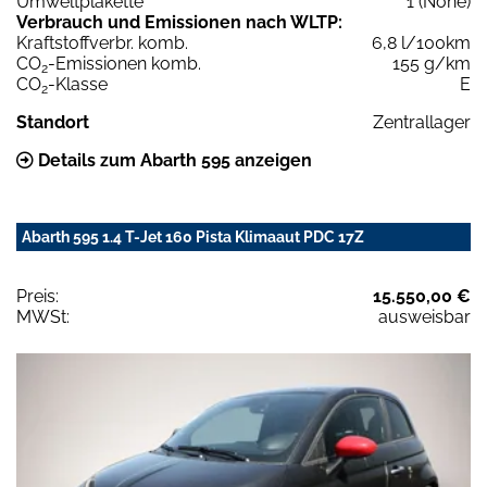
Umweltplakette
1 (None)
Verbrauch und Emissionen nach WLTP:
Kraftstoffverbr. komb.
6,8 l/100km
CO
-Emissionen komb.
155 g/km
2
CO
-Klasse
E
2
Standort
Zentrallager
Details zum Abarth 595 anzeigen
Abarth 595 1.4 T-Jet 160 Pista Klimaaut PDC 17Z
Preis:
15.550,00 €
MWSt:
ausweisbar