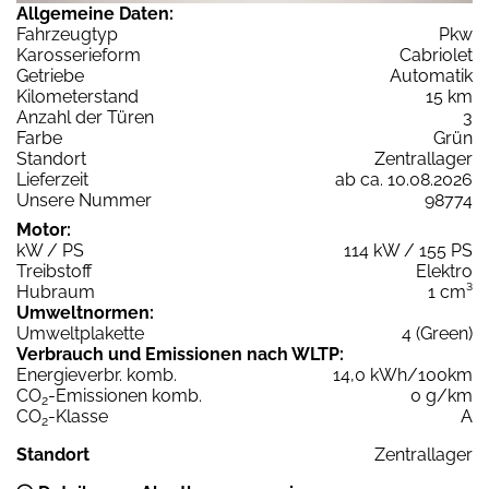
Allgemeine Daten:
Fahrzeugtyp
Pkw
Karosserieform
Cabriolet
Getriebe
Automatik
Kilometerstand
15 km
Anzahl der Türen
3
Farbe
Grün
Standort
Zentrallager
Lieferzeit
ab ca. 10.08.2026
Unsere Nummer
98774
Motor:
kW / PS
114 kW / 155 PS
Treibstoff
Elektro
Hubraum
1 cm³
Umweltnormen:
Umweltplakette
4 (Green)
Verbrauch und Emissionen nach WLTP:
Energieverbr. komb.
14,0 kWh/100km
CO
-Emissionen komb.
0 g/km
2
CO
-Klasse
A
2
Standort
Zentrallager