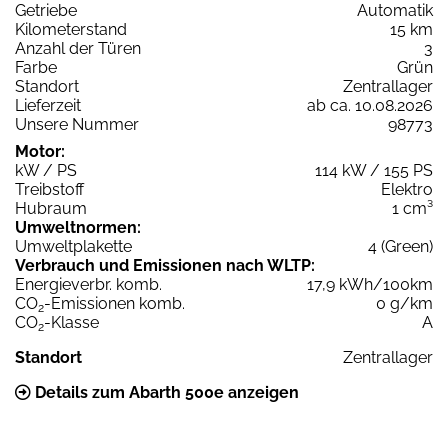
Getriebe
Automatik
Kilometerstand
15 km
Anzahl der Türen
3
Farbe
Grün
Standort
Zentrallager
Lieferzeit
ab ca. 10.08.2026
Unsere Nummer
98773
Motor:
kW / PS
114 kW / 155 PS
Treibstoff
Elektro
Hubraum
1 cm³
Umweltnormen:
Umweltplakette
4 (Green)
Verbrauch und Emissionen nach WLTP:
Energieverbr. komb.
17,9 kWh/100km
CO
-Emissionen komb.
0 g/km
2
CO
-Klasse
A
2
Standort
Zentrallager
Details zum Abarth 500e anzeigen