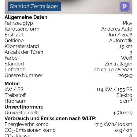
Standort Zentrallager
Allgemeine Daten:
Fahrzeugtyp
Pkw
Karosserieform
Anderes Auto
Erst-Zul.
Jun / 2026
Getriebe
Automatik
Kilometerstand
15 km
Anzahl der Türen
3
Farbe
Weiß
Standort
Zentrallager
Lieferzeit
ab ca. 10.08.2026
Unsere Nummer
20589
Motor:
kW / PS
114 kW / 155 PS
Treibstoff
Elektro
Hubraum
1 cm³
Umweltnormen:
Umweltplakette
4 (Green)
Verbrauch und Emissionen nach WLTP:
Energieverbr. komb.
17,9 kWh/100km
CO
-Emissionen komb.
0 g/km
2
CO
-Klasse
A