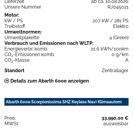
Lieferzeit
ab ca. 10.08.2026
Unsere Nummer
RJ045021
Motor:
kW / PS
207 kW / 281 PS
Treibstoff
Elektro
Umweltnormen:
Umweltplakette
4 (Green)
Verbrauch und Emissionen nach WLTP:
Energieverbr. komb.
21,6 kWh/100km
CO
-Emissionen komb.
0 g/km
2
CO
-Klasse
A
2
Standort
Zentrallager
Details zum Abarth 600e anzeigen
Abarth 600e Scorpionissima SHZ Keyless Navi Klimaautom
Preis:
33.990,00 €
MWSt:
ausweisbar