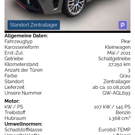
Standort Zentrallager
Allgemeine Daten:
Fahrzeugtyp
Pkw
Karosserieform
Kleinwagen
Erst-Zul.
Mai / 2021
Getriebe
Schaltgetriebe
Kilometerstand
27.250 km
Anzahl der Türen
3
Farbe
Grau
Standort
Zentrallager
Lieferzeit
ab ca. 10.08.2026
Unsere Nummer
GW-AGL693
Motor:
kW / PS
107 kW / 145 PS
Treibstoff
Benzin
Hubraum
1.368 cm³
Umweltnormen:
Schadstoffklasse
Euro6d-TEMP