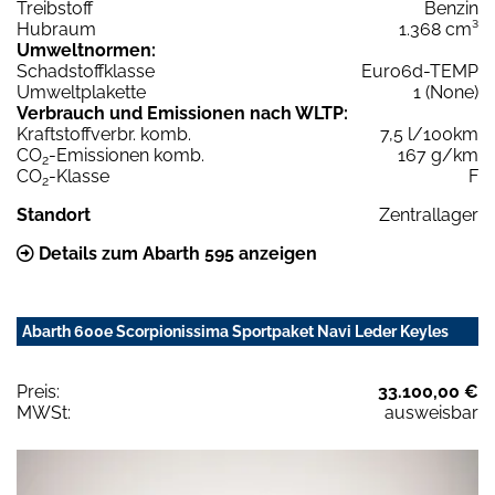
Treibstoff
Benzin
Hubraum
1.368 cm³
Umweltnormen:
Schadstoffklasse
Euro6d-TEMP
Umweltplakette
1 (None)
Verbrauch und Emissionen nach WLTP:
Kraftstoffverbr. komb.
7,5 l/100km
CO
-Emissionen komb.
167 g/km
2
CO
-Klasse
F
2
Standort
Zentrallager
Details zum Abarth 595 anzeigen
Abarth 600e Scorpionissima Sportpaket Navi Leder Keyles
Preis:
33.100,00 €
MWSt:
ausweisbar