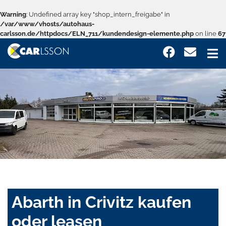
Warning
: Undefined array key "shop_intern_freigabe" in
/var/www/vhosts/autohaus-
carlsson.de/httpdocs/ELN_711/kundendesign-elemente.php
on line
67
Abarth in Crivitz kaufen
oder leasen