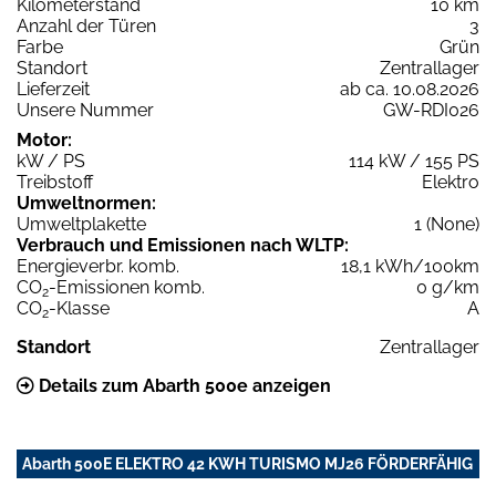
Kilometerstand
10 km
Anzahl der Türen
3
Farbe
Grün
Standort
Zentrallager
Lieferzeit
ab ca. 10.08.2026
Unsere Nummer
GW-RDI026
Motor:
kW / PS
114 kW / 155 PS
Treibstoff
Elektro
Umweltnormen:
Umweltplakette
1 (None)
Verbrauch und Emissionen nach WLTP:
Energieverbr. komb.
18,1 kWh/100km
CO
-Emissionen komb.
0 g/km
2
CO
-Klasse
A
2
Standort
Zentrallager
Details zum Abarth 500e anzeigen
Abarth 500E ELEKTRO 42 KWH TURISMO MJ26 FÖRDERFÄHIG