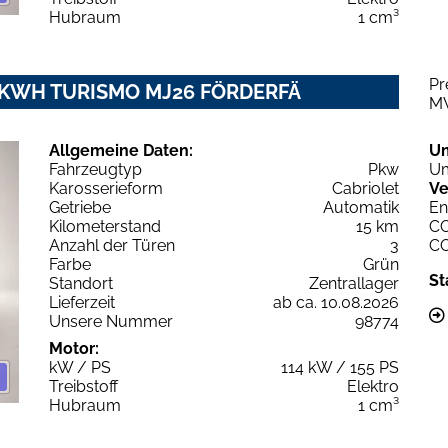
Hubraum
1 cm³
Pr
2 KWH TURISMO MJ26 FÖRDERFÄ
M
Allgemeine Daten:
U
Fahrzeugtyp
Pkw
Um
Karosserieform
Cabriolet
Ve
Getriebe
Automatik
En
Kilometerstand
15 km
C
Anzahl der Türen
3
C
Farbe
Grün
St
Standort
Zentrallager
Lieferzeit
ab ca. 10.08.2026
Unsere Nummer
98774
Motor:
kW / PS
114 kW / 155 PS
Treibstoff
Elektro
Hubraum
1 cm³