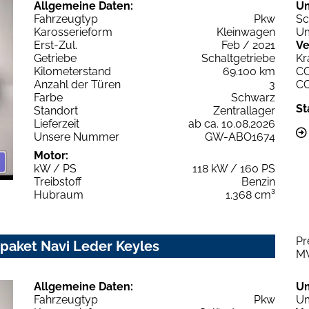
Allgemeine Daten:
U
Fahrzeugtyp
Pkw
Sc
Karosserieform
Kleinwagen
Um
Erst-Zul.
Feb / 2021
Ve
Getriebe
Schaltgetriebe
Kr
Kilometerstand
69.100 km
C
Anzahl der Türen
3
C
Farbe
Schwarz
St
Standort
Zentrallager
Lieferzeit
ab ca. 10.08.2026
Unsere Nummer
GW-ABO1674
Motor:
kW / PS
118 kW / 160 PS
Treibstoff
Benzin
Hubraum
1.368 cm³
Pr
paket Navi Leder Keyles
M
Allgemeine Daten:
U
Fahrzeugtyp
Pkw
Um