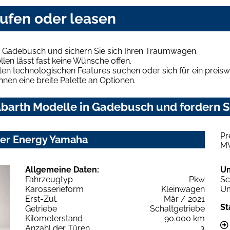
ufen oder leasen
n Gadebusch und sichern Sie sich Ihren Traumwagen.
len lässt fast keine Wünsche offen.
en technologischen Features suchen oder sich für ein preiswe
hnen eine breite Palette an Optionen.
barth Modelle in Gadebusch und fordern Si
Pr
ter Energy Yamaha
M
Allgemeine Daten:
U
Fahrzeugtyp
Pkw
Sc
Karosserieform
Kleinwagen
Um
Erst-Zul.
Mär / 2021
St
Getriebe
Schaltgetriebe
Kilometerstand
90.000 km
Anzahl der Türen
3