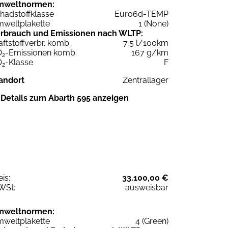
mweltnormen:
hadstoffklasse
Euro6d-TEMP
weltplakette
1 (None)
rbrauch und Emissionen nach WLTP:
aftstoffverbr. komb.
7,5 l/100km
O
-Emissionen komb.
167 g/km
2
O
-Klasse
F
2
andort
Zentrallager
Details zum Abarth 595 anzeigen
eis:
33.100,00 €
WSt:
ausweisbar
mweltnormen:
weltplakette
4 (Green)