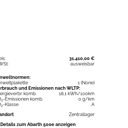
eis:
31.410,00 €
WSt:
ausweisbar
mweltnormen:
weltplakette
1 (None)
rbrauch und Emissionen nach WLTP:
ergieverbr. komb.
18,1 kWh/100km
O
-Emissionen komb.
0 g/km
2
O
-Klasse
A
2
andort
Zentrallager
Details zum Abarth 500e anzeigen