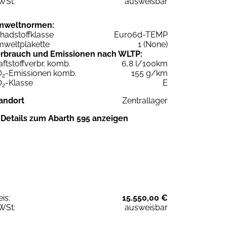
WSt:
ausweisbar
mweltnormen:
hadstoffklasse
Euro6d-TEMP
weltplakette
1 (None)
rbrauch und Emissionen nach WLTP:
aftstoffverbr. komb.
6,8 l/100km
O
-Emissionen komb.
155 g/km
2
O
-Klasse
E
2
andort
Zentrallager
Details zum Abarth 595 anzeigen
eis:
15.550,00 €
WSt:
ausweisbar