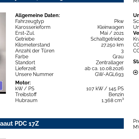
M
Allgemeine Daten:
U
Fahrzeugtyp
Pkw
Sc
Karosserieform
Kleinwagen
Um
Erst-Zul.
Mai / 2021
Ve
Getriebe
Schaltgetriebe
Kr
Kilometerstand
27.250 km
C
Anzahl der Türen
3
C
Farbe
Grau
St
Standort
Zentrallager
Lieferzeit
ab ca. 10.08.2026
Unsere Nummer
GW-AGL693
Motor:
kW / PS
107 kW / 145 PS
Treibstoff
Benzin
Hubraum
1.368 cm³
Pr
imaaut PDC 17Z
M