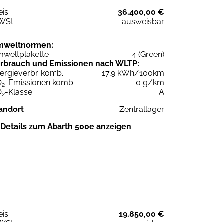
eis:
36.400,00 €
WSt:
ausweisbar
mweltnormen:
weltplakette
4 (Green)
rbrauch und Emissionen nach WLTP:
ergieverbr. komb.
17,9 kWh/100km
O
-Emissionen komb.
0 g/km
2
O
-Klasse
A
2
andort
Zentrallager
Details zum Abarth 500e anzeigen
eis:
19.850,00 €