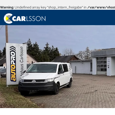
Warning
: Undefined array key "shop_intern_freigabe" in
/var/www/vhost