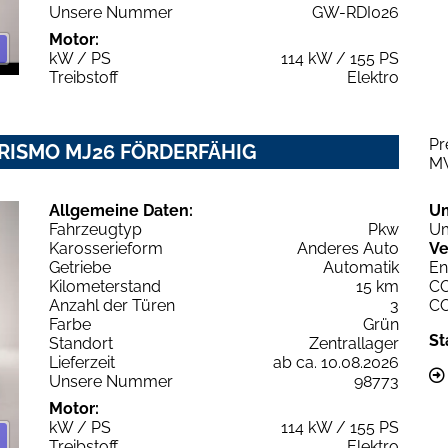
Unsere Nummer
GW-RDI026
Motor:
kW / PS
114 kW / 155 PS
Treibstoff
Elektro
Pr
URISMO MJ26 FÖRDERFÄHIG
M
Allgemeine Daten:
U
Fahrzeugtyp
Pkw
Um
Karosserieform
Anderes Auto
Ve
Getriebe
Automatik
En
Kilometerstand
15 km
C
Anzahl der Türen
3
C
Farbe
Grün
St
Standort
Zentrallager
Lieferzeit
ab ca. 10.08.2026
Unsere Nummer
98773
Motor:
kW / PS
114 kW / 155 PS
Treibstoff
Elektro