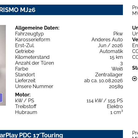
Pr
URISMO MJ26
M
Allgemeine Daten:
U
Fahrzeugtyp
Pkw
Um
Karosserieform
Anderes Auto
Ve
Erst-Zul.
Jun / 2026
En
Getriebe
Automatik
C
Kilometerstand
15 km
C
Anzahl der Türen
3
St
Farbe
Weiß
Standort
Zentrallager
Lieferzeit
ab ca. 10.08.2026
Unsere Nummer
20589
Motor:
kW / PS
114 kW / 155 PS
Treibstoff
Elektro
Hubraum
1 cm³
Pr
CarPlay PDC 17'Touring