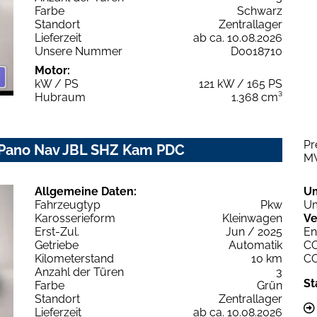
Farbe
Schwarz
Standort
Zentrallager
Lieferzeit
ab ca. 10.08.2026
Unsere Nummer
D0018710
Motor:
kW / PS
121 kW / 165 PS
Hubraum
1.368 cm³
Pr
 Pano Nav JBL SHZ Kam PDC
M
Allgemeine Daten:
U
Fahrzeugtyp
Pkw
Um
Karosserieform
Kleinwagen
Ve
Erst-Zul.
Jun / 2025
En
Getriebe
Automatik
C
Kilometerstand
10 km
C
Anzahl der Türen
3
St
Farbe
Grün
Standort
Zentrallager
Lieferzeit
ab ca. 10.08.2026