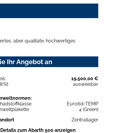
rtes, aber qualitativ hochwertiges
e Ihr Angebot an
eis:
19.500,00 €
WSt:
ausweisbar
mweltnormen:
hadstoffklasse
Euro6d-TEMP
weltplakette
4 (Green)
andort
Zentrallager
Details zum Abarth 500 anzeigen