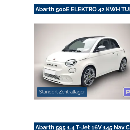
Abarth 500E ELEKTRO 42 KWH T
Standort Zentrallager
Abarth 595 1.4 T-Jet 16V 145 Nav 