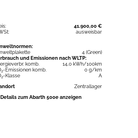
eis:
41.900,00 €
WSt:
ausweisbar
mweltnormen:
weltplakette
4 (Green)
rbrauch und Emissionen nach WLTP:
ergieverbr. komb.
14,0 kWh/100km
O
-Emissionen komb.
0 g/km
2
O
-Klasse
A
2
andort
Zentrallager
Details zum Abarth 500e anzeigen