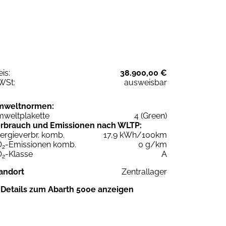
eis:
38.900,00 €
WSt:
ausweisbar
mweltnormen:
weltplakette
4 (Green)
rbrauch und Emissionen nach WLTP:
ergieverbr. komb.
17,9 kWh/100km
O
-Emissionen komb.
0 g/km
2
O
-Klasse
A
2
andort
Zentrallager
Details zum Abarth 500e anzeigen