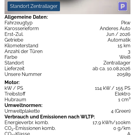
Standort Zentrallager
Allgemeine Daten:
Fahrzeugtyp
Pkw
Karosserieform
Anderes Auto
Erst-Zul.
Jun / 2026
Getriebe
Automatik
Kilometerstand
15 km
Anzahl der Türen
3
Farbe
Weiß
Standort
Zentrallager
Lieferzeit
ab ca. 10.08.2026
Unsere Nummer
20589
Motor:
kW / PS
114 kW / 155 PS
Treibstoff
Elektro
Hubraum
1 cm³
Umweltnormen:
Umweltplakette
4 (Green)
Verbrauch und Emissionen nach WLTP:
Energieverbr. komb.
17,9 kWh/100km
CO
-Emissionen komb.
0 g/km
2
CO
-Klasse
A