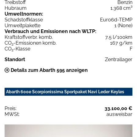
Treibstoff
Benzin
Hubraum
1.368 cm³
Umweltnormen:
Schadstoffklasse
Euro6d-TEMP
Umweltplakette
1 (None)
Verbrauch und Emissionen nach WLTP:
Kraftstoffverbr. komb.
7,5 l/100km
CO
-Emissionen komb.
167 g/km
2
CO
-Klasse
F
2
Standort
Zentrallager
Details zum Abarth 595 anzeigen
Abarth 600e Scorpionissima Sportpaket Navi Leder Keyles
Preis:
33.100,00 €
MWSt:
ausweisbar