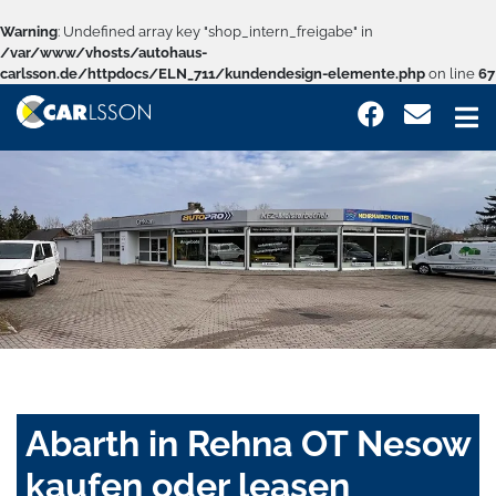
Warning
: Undefined array key "shop_intern_freigabe" in
/var/www/vhosts/autohaus-
carlsson.de/httpdocs/ELN_711/kundendesign-elemente.php
on line
67
Abarth in Rehna OT Nesow
kaufen oder leasen