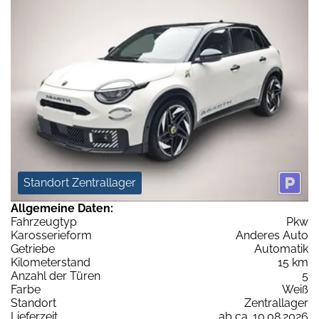
Standort Zentrallager
Allgemeine Daten:
Fahrzeugtyp
Pkw
Karosserieform
Anderes Auto
Getriebe
Automatik
Kilometerstand
15 km
Anzahl der Türen
5
Farbe
Weiß
Standort
Zentrallager
Lieferzeit
ab ca. 10.08.2026