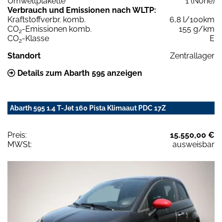
Umweltplakette
1 (None)
Verbrauch und Emissionen nach WLTP:
Kraftstoffverbr. komb.
6,8 l/100km
CO
-Emissionen komb.
155 g/km
2
CO
-Klasse
E
2
Standort
Zentrallager
Details zum Abarth 595 anzeigen
Abarth 595 1.4 T-Jet 160 Pista Klimaaut PDC 17Z
Preis:
15.550,00 €
MWSt:
ausweisbar