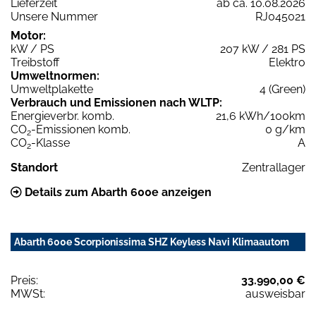
Lieferzeit
ab ca. 10.08.2026
Unsere Nummer
RJ045021
Motor:
kW / PS
207 kW / 281 PS
Treibstoff
Elektro
Umweltnormen:
Umweltplakette
4 (Green)
Verbrauch und Emissionen nach WLTP:
Energieverbr. komb.
21,6 kWh/100km
CO
-Emissionen komb.
0 g/km
2
CO
-Klasse
A
2
Standort
Zentrallager
Details zum Abarth 600e anzeigen
Abarth 600e Scorpionissima SHZ Keyless Navi Klimaautom
Preis:
33.990,00 €
MWSt:
ausweisbar