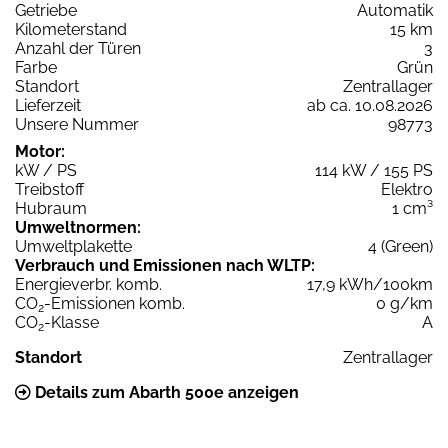
Getriebe
Automatik
Kilometerstand
15 km
Anzahl der Türen
3
Farbe
Grün
Standort
Zentrallager
Lieferzeit
ab ca. 10.08.2026
Unsere Nummer
98773
Motor:
kW / PS
114 kW / 155 PS
Treibstoff
Elektro
Hubraum
1 cm³
Umweltnormen:
Umweltplakette
4 (Green)
Verbrauch und Emissionen nach WLTP:
Energieverbr. komb.
17,9 kWh/100km
CO
-Emissionen komb.
0 g/km
2
CO
-Klasse
A
2
Standort
Zentrallager
Details zum Abarth 500e anzeigen