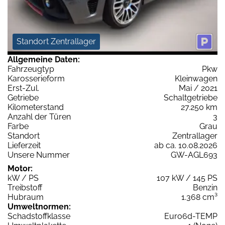
Standort Zentrallager
Allgemeine Daten:
Fahrzeugtyp
Pkw
Karosserieform
Kleinwagen
Erst-Zul.
Mai / 2021
Getriebe
Schaltgetriebe
Kilometerstand
27.250 km
Anzahl der Türen
3
Farbe
Grau
Standort
Zentrallager
Lieferzeit
ab ca. 10.08.2026
Unsere Nummer
GW-AGL693
Motor:
kW / PS
107 kW / 145 PS
Treibstoff
Benzin
Hubraum
1.368 cm³
Umweltnormen:
Schadstoffklasse
Euro6d-TEMP