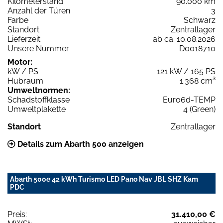
Kilometerstand
90.000 km
Anzahl der Türen
3
Farbe
Schwarz
Standort
Zentrallager
Lieferzeit
ab ca. 10.08.2026
Unsere Nummer
D0018710
Motor:
kW / PS
121 kW / 165 PS
Hubraum
1.368 cm³
Umweltnormen:
Schadstoffklasse
Euro6d-TEMP
Umweltplakette
4 (Green)
Standort
Zentrallager
Details zum Abarth 500 anzeigen
Abarth 500e 42 kWh Turismo LED Pano Nav JBL SHZ Kam
PDC
Preis:
31.410,00 €