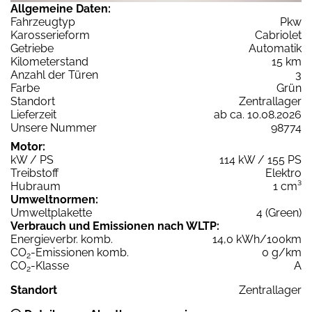
Allgemeine Daten:
Fahrzeugtyp
Pkw
Karosserieform
Cabriolet
Getriebe
Automatik
Kilometerstand
15 km
Anzahl der Türen
3
Farbe
Grün
Standort
Zentrallager
Lieferzeit
ab ca. 10.08.2026
Unsere Nummer
98774
Motor:
kW / PS
114 kW / 155 PS
Treibstoff
Elektro
Hubraum
1 cm³
Umweltnormen:
Umweltplakette
4 (Green)
Verbrauch und Emissionen nach WLTP:
Energieverbr. komb.
14,0 kWh/100km
CO
-Emissionen komb.
0 g/km
2
CO
-Klasse
A
2
Standort
Zentrallager