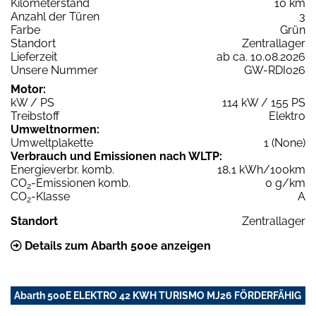
Kilometerstand
10 km
Anzahl der Türen
3
Farbe
Grün
Standort
Zentrallager
Lieferzeit
ab ca. 10.08.2026
Unsere Nummer
GW-RDI026
Motor:
kW / PS
114 kW / 155 PS
Treibstoff
Elektro
Umweltnormen:
Umweltplakette
1 (None)
Verbrauch und Emissionen nach WLTP:
Energieverbr. komb.
18,1 kWh/100km
CO
-Emissionen komb.
0 g/km
2
CO
-Klasse
A
2
Standort
Zentrallager
Details zum Abarth 500e anzeigen
Abarth 500E ELEKTRO 42 KWH TURISMO MJ26 FÖRDERFÄHIG