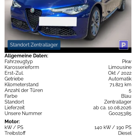
Standort Zentrallager
Allgemeine Daten:
Fahrzeugtyp
Pkw
Karosserieform
Limousine
Erst-Zul.
Okt / 2022
Getriebe
Automatik
Kilometerstand
71.823 km
Anzahl der Türen
5
Farbe
Blau
Standort
Zentrallager
Lieferzeit
ab ca. 10.08.2026
Unsere Nummer
G0025385
Motor:
kW / PS
140 kW / 190 PS
Treibstoff
Diesel