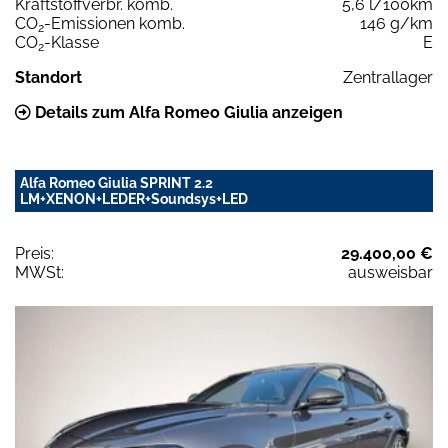
Kraftstoffverbr. komb.
5,6 l/100km
CO
-Emissionen komb.
146 g/km
2
CO
-Klasse
E
2
Standort
Zentrallager
Details zum Alfa Romeo Giulia anzeigen
Alfa Romeo Giulia SPRINT 2.2
LM+XENON+LEDER+Soundsys+LED
Preis:
29.400,00 €
MWSt:
ausweisbar