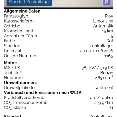
Standort Zentrallager
Allgemeine Daten:
Fahrzeugtyp
Pkw
Karosserieform
Limousine
Getriebe
Automatik
Kilometerstand
15 km
Anzahl der Türen
5
Farbe
Rot
Standort
Zentrallager
Lieferzeit
ab ca. 10.08.2026
Unsere Nummer
21165
Motor:
kW / PS
382 kW / 519 PS
Treibstoff
Benzin
Hubraum
2.891 cm³
Umweltnormen:
Umweltplakette
4 (Green)
Verbrauch und Emissionen nach WLTP:
Kraftstoffverbr. komb.
10,1 l/100km
CO
-Emissionen komb.
229 g/km
2
CO
-Klasse
G
2
Standort
Zentrallager