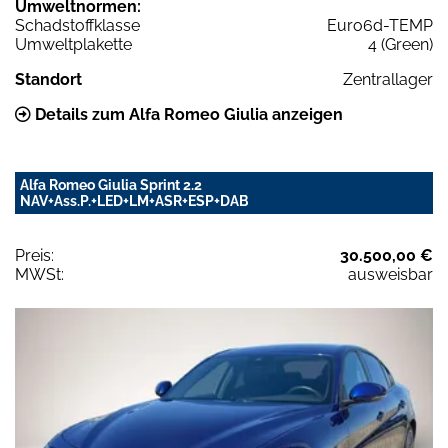
Umweltnormen:
Schadstoffklasse
Euro6d-TEMP
Umweltplakette
4 (Green)
Standort
Zentrallager
Details zum Alfa Romeo Giulia anzeigen
Alfa Romeo Giulia Sprint 2.2
NAV+Ass.P.+LED+LM+ASR+ESP+DAB
Preis:
30.500,00 €
MWSt:
ausweisbar