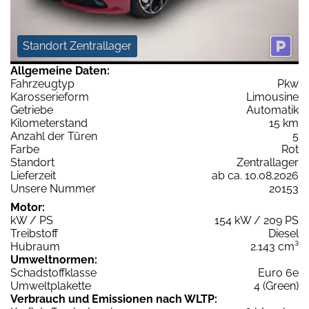
Standort Zentrallager
Allgemeine Daten:
Fahrzeugtyp
Pkw
Karosserieform
Limousine
Getriebe
Automatik
Kilometerstand
15 km
Anzahl der Türen
5
Farbe
Rot
Standort
Zentrallager
Lieferzeit
ab ca. 10.08.2026
Unsere Nummer
20153
Motor:
kW / PS
154 kW / 209 PS
Treibstoff
Diesel
Hubraum
2.143 cm³
Umweltnormen:
Schadstoffklasse
Euro 6e
Umweltplakette
4 (Green)
Verbrauch und Emissionen nach WLTP: