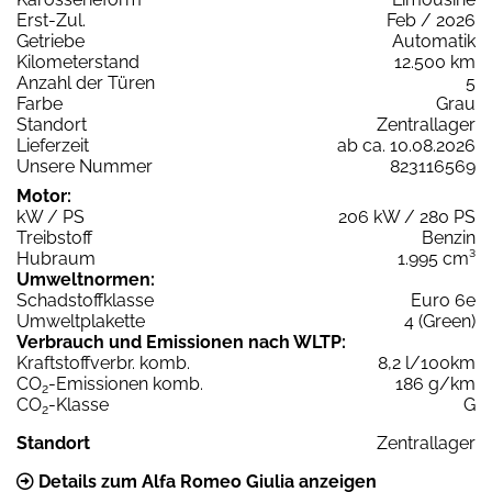
Erst-Zul.
Feb / 2026
Getriebe
Automatik
Kilometerstand
12.500 km
Anzahl der Türen
5
Farbe
Grau
Standort
Zentrallager
Lieferzeit
ab ca. 10.08.2026
Unsere Nummer
823116569
Motor:
kW / PS
206 kW / 280 PS
Treibstoff
Benzin
Hubraum
1.995 cm³
Umweltnormen:
Schadstoffklasse
Euro 6e
Umweltplakette
4 (Green)
Verbrauch und Emissionen nach WLTP:
Kraftstoffverbr. komb.
8,2 l/100km
CO
-Emissionen komb.
186 g/km
2
CO
-Klasse
G
2
Standort
Zentrallager
Details zum Alfa Romeo Giulia anzeigen