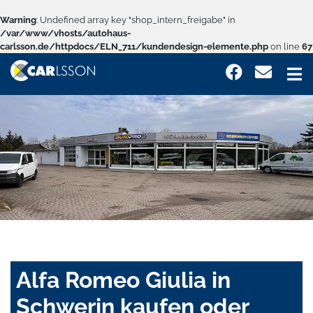
Warning
: Undefined array key "shop_intern_freigabe" in
/var/www/vhosts/autohaus-
carlsson.de/httpdocs/ELN_711/kundendesign-elemente.php
on line
67
Alfa Romeo Giulia in
Schwerin kaufen oder