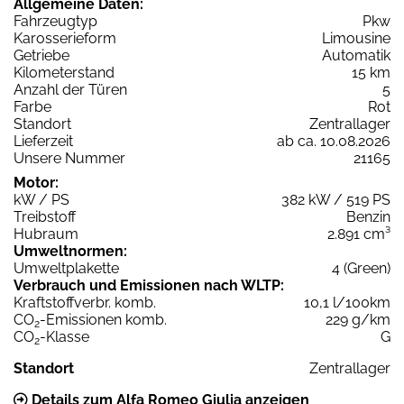
Allgemeine Daten:
Fahrzeugtyp
Pkw
Karosserieform
Limousine
Getriebe
Automatik
Kilometerstand
15 km
Anzahl der Türen
5
Farbe
Rot
Standort
Zentrallager
Lieferzeit
ab ca. 10.08.2026
Unsere Nummer
21165
Motor:
kW / PS
382 kW / 519 PS
Treibstoff
Benzin
Hubraum
2.891 cm³
Umweltnormen:
Umweltplakette
4 (Green)
Verbrauch und Emissionen nach WLTP:
Kraftstoffverbr. komb.
10,1 l/100km
CO
-Emissionen komb.
229 g/km
2
CO
-Klasse
G
2
Standort
Zentrallager
Details zum Alfa Romeo Giulia anzeigen