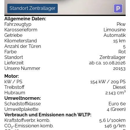
Standort Zentrallager
Allgemeine Daten:
Fahrzeugtyp
Pkw
Karosserieform
Limousine
Getriebe
Automatik
Kilometerstand
15 km
Anzahl der Türen
5
Farbe
Rot
Standort
Zentrallager
Lieferzeit
ab ca. 10.08.2026
Unsere Nummer
20153
Motor:
kW / PS
154 kW / 209 PS
Treibstoff
Diesel
Hubraum
2.143 cm³
Umweltnormen:
Schadstoffklasse
Euro 6e
Umweltplakette
4 (Green)
Verbrauch und Emissionen nach WLTP:
Kraftstoffverbr. komb.
5,6 l/100km
CO
-Emissionen komb.
146 g/km
2