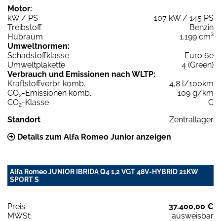
Motor:
kW / PS
107 kW / 145 PS
Treibstoff
Benzin
Hubraum
1.199 cm³
Umweltnormen:
Schadstoffklasse
Euro 6e
Umweltplakette
4 (Green)
Verbrauch und Emissionen nach WLTP:
Kraftstoffverbr. komb.
4,8 l/100km
CO
-Emissionen komb.
109 g/km
2
CO
-Klasse
C
2
Standort
Zentrallager
Details zum Alfa Romeo Junior anzeigen
Alfa Romeo JUNIOR IBRIDA Q4 1,2 VGT 48V-HYBRID 21KW
SPORT S
Preis:
37.400,00 €
MWSt:
ausweisbar