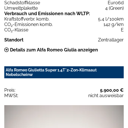
Schadstoffklasse
Euro6d
Umweltplakette
4 (Green)
Verbrauch und Emissionen nach WLTP:
Kraftstoffverbr. komb.
5,4 l/100km
CO
-Emissionen komb.
142 g/km
2
CO
-Klasse
E
2
Standort
Zentrallager
Details zum Alfa Romeo Giulia anzeigen
Alfa Romeo Giulietta Super 1.4T*2-Zon-Klimaaut
Nebelscheinw
Preis:
5.900,00 €
MWSt:
nicht ausweisbar