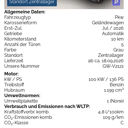
Standort Zentrallager
Allgemeine Daten:
Fahrzeugtyp
Pkw
Karosserieform
Geländewagen
Erst-Zul.
Jul / 2026
Getriebe
Automatik
Kilometerstand
10 km
Anzahl der Türen
5
Farbe
Grau
Standort
Zentrallager
Lieferzeit
ab ca. 18.09.2026
Unsere Nummer
GW-V2121
Motor:
kW / PS
100 kW / 136 PS
Treibstoff
Benzin
Hubraum
1.199 cm³
Umweltnormen:
Umweltplakette
1 (None)
Verbrauch und Emissionen nach WLTP:
Kraftstoffverbr. komb.
4,8 l/100km
CO
-Emissionen komb.
109 g/km
2
CO
-Klasse
C
2