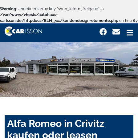
Warning
: Undefined array key "shop_intern_freigabe" in
/var/www/vhosts/autohaus-
carlsson.de/httpdocs/ELN_711/kundendesign-elemente.php
on line
67
Alfa Romeo in Crivitz
kaufen oder leasen