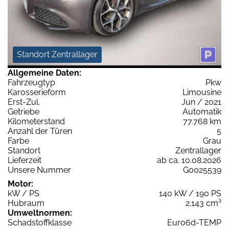
Standort Zentrallager
Allgemeine Daten:
Fahrzeugtyp
Pkw
Karosserieform
Limousine
Erst-Zul.
Jun / 2021
Getriebe
Automatik
Kilometerstand
77.768 km
Anzahl der Türen
5
Farbe
Grau
Standort
Zentrallager
Lieferzeit
ab ca. 10.08.2026
Unsere Nummer
G0025539
Motor:
kW / PS
140 kW / 190 PS
Hubraum
2.143 cm³
Umweltnormen:
Schadstoffklasse
Euro6d-TEMP