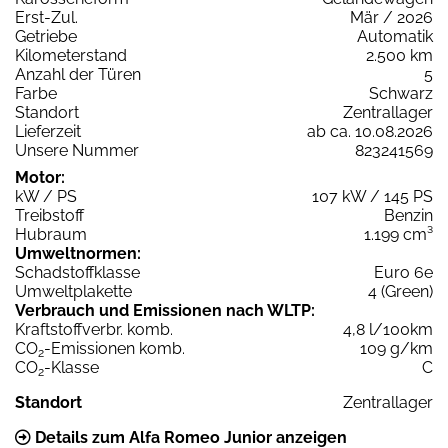
Erst-Zul.
Mär / 2026
Getriebe
Automatik
Kilometerstand
2.500 km
Anzahl der Türen
5
Farbe
Schwarz
Standort
Zentrallager
Lieferzeit
ab ca. 10.08.2026
Unsere Nummer
823241569
Motor:
kW / PS
107 kW / 145 PS
Treibstoff
Benzin
Hubraum
1.199 cm³
Umweltnormen:
Schadstoffklasse
Euro 6e
Umweltplakette
4 (Green)
Verbrauch und Emissionen nach WLTP:
Kraftstoffverbr. komb.
4,8 l/100km
CO
-Emissionen komb.
109 g/km
2
CO
-Klasse
C
2
Standort
Zentrallager
Details zum Alfa Romeo Junior anzeigen