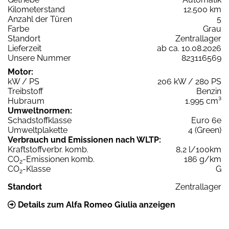
Kilometerstand
12.500 km
Anzahl der Türen
5
Farbe
Grau
Standort
Zentrallager
Lieferzeit
ab ca. 10.08.2026
Unsere Nummer
823116569
Motor:
kW / PS
206 kW / 280 PS
Treibstoff
Benzin
Hubraum
1.995 cm³
Umweltnormen:
Schadstoffklasse
Euro 6e
Umweltplakette
4 (Green)
Verbrauch und Emissionen nach WLTP:
Kraftstoffverbr. komb.
8,2 l/100km
CO
-Emissionen komb.
186 g/km
2
CO
-Klasse
G
2
Standort
Zentrallager
Details zum Alfa Romeo Giulia anzeigen