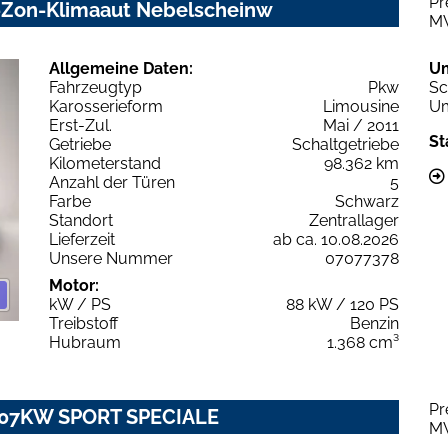
Pr
2-Zon-Klimaaut Nebelscheinw
M
Allgemeine Daten:
U
Fahrzeugtyp
Pkw
Sc
Karosserieform
Limousine
Um
Erst-Zul.
Mai / 2011
St
Getriebe
Schaltgetriebe
Kilometerstand
98.362 km
Anzahl der Türen
5
Farbe
Schwarz
Standort
Zentrallager
Lieferzeit
ab ca. 10.08.2026
Unsere Nummer
07077378
Motor:
kW / PS
88 kW / 120 PS
Treibstoff
Benzin
Hubraum
1.368 cm³
Pr
T 107KW SPORT SPECIALE
M