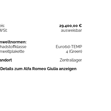
eis:
29.400,00 €
WSt:
ausweisbar
mweltnormen:
hadstoffklasse
Euro6d-TEMP
weltplakette
4 (Green)
andort
Zentrallager
Details zum Alfa Romeo Giulia anzeigen