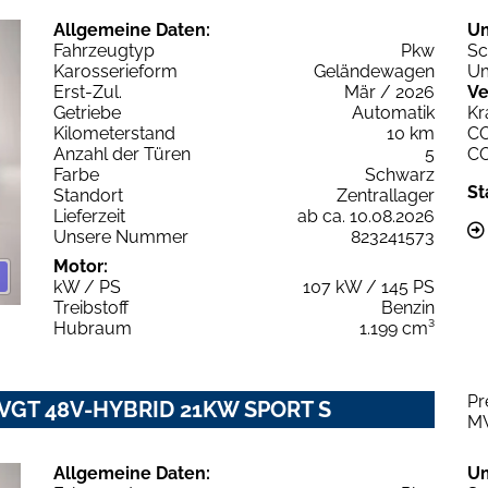
Allgemeine Daten:
U
Fahrzeugtyp
Pkw
Sc
Karosserieform
Geländewagen
Um
Erst-Zul.
Mär / 2026
Ve
Getriebe
Automatik
Kr
Kilometerstand
10 km
C
Anzahl der Türen
5
C
Farbe
Schwarz
St
Standort
Zentrallager
Lieferzeit
ab ca. 10.08.2026
Unsere Nummer
823241573
Motor:
kW / PS
107 kW / 145 PS
Treibstoff
Benzin
Hubraum
1.199 cm³
Pr
2 VGT 48V-HYBRID 21KW SPORT S
M
Allgemeine Daten:
U