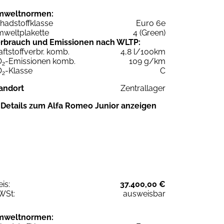
mweltnormen:
hadstoffklasse
Euro 6e
weltplakette
4 (Green)
rbrauch und Emissionen nach WLTP:
aftstoffverbr. komb.
4,8 l/100km
O
-Emissionen komb.
109 g/km
2
O
-Klasse
C
2
andort
Zentrallager
Details zum Alfa Romeo Junior anzeigen
eis:
37.400,00 €
WSt:
ausweisbar
mweltnormen: