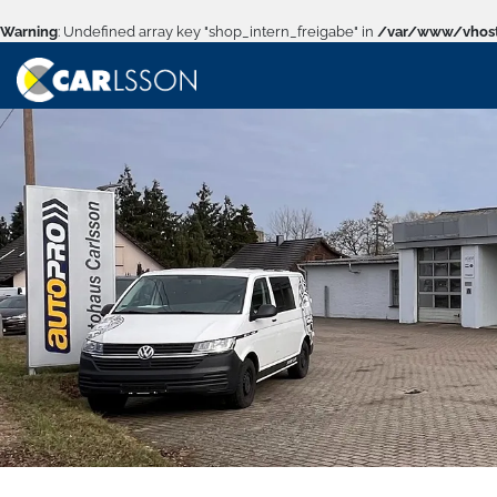
Warning
: Undefined array key "shop_intern_freigabe" in
/var/www/vhost