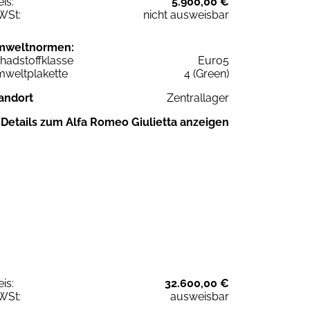
eis:
5.900,00 €
WSt:
nicht ausweisbar
mweltnormen:
hadstoffklasse
Euro5
weltplakette
4 (Green)
andort
Zentrallager
Details zum Alfa Romeo Giulietta anzeigen
eis:
32.600,00 €
WSt:
ausweisbar