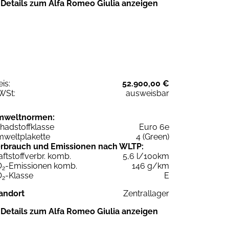
Details zum Alfa Romeo Giulia anzeigen
eis:
52.900,00 €
WSt:
ausweisbar
mweltnormen:
hadstoffklasse
Euro 6e
weltplakette
4 (Green)
rbrauch und Emissionen nach WLTP:
aftstoffverbr. komb.
5,6 l/100km
O
-Emissionen komb.
146 g/km
2
O
-Klasse
E
2
andort
Zentrallager
Details zum Alfa Romeo Giulia anzeigen