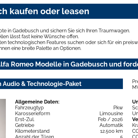
h kaufen oder leasen
te in Gadebusch und sichern Sie sich Ihren Traumwagen.
len lässt fast keine Wünsche offen.
en technologischen Features suchen oder sich für ein preiswe
hnen eine breite Palette an Optionen.
lfa Romeo Modelle in Gadebusch und forde
Pr
m Audio & Technologie-Paket
M
Allgemeine Daten:
U
Fahrzeugtyp
Pkw
Sc
Karosserieform
Limousine
Um
Erst-Zul.
Feb / 2026
Ve
Getriebe
Automatik
Kr
Kilometerstand
12.500 km
C
Anzahl der Türen
5
C