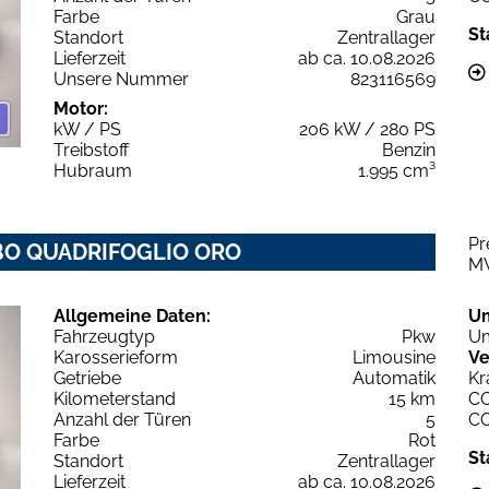
Farbe
Grau
St
Standort
Zentrallager
Lieferzeit
ab ca. 10.08.2026
Unsere Nummer
823116569
Motor:
kW / PS
206 kW / 280 PS
Treibstoff
Benzin
Hubraum
1.995 cm³
Pr
URBO QUADRIFOGLIO ORO
M
Allgemeine Daten:
U
Fahrzeugtyp
Pkw
Um
Karosserieform
Limousine
Ve
Getriebe
Automatik
Kr
Kilometerstand
15 km
C
Anzahl der Türen
5
C
Farbe
Rot
St
Standort
Zentrallager
Lieferzeit
ab ca. 10.08.2026