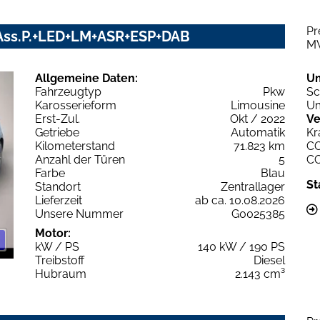
Pr
V+Ass.P.+LED+LM+ASR+ESP+DAB
M
Allgemeine Daten:
U
Fahrzeugtyp
Pkw
Sc
Karosserieform
Limousine
Um
Erst-Zul.
Okt / 2022
Ve
Getriebe
Automatik
Kr
Kilometerstand
71.823 km
C
Anzahl der Türen
5
C
Farbe
Blau
St
Standort
Zentrallager
Lieferzeit
ab ca. 10.08.2026
Unsere Nummer
G0025385
Motor:
kW / PS
140 kW / 190 PS
Treibstoff
Diesel
Hubraum
2.143 cm³