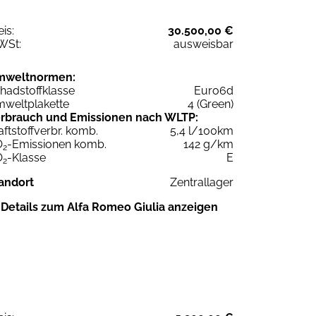
eis:
30.500,00 €
WSt:
ausweisbar
mweltnormen:
hadstoffklasse
Euro6d
weltplakette
4 (Green)
rbrauch und Emissionen nach WLTP:
aftstoffverbr. komb.
5,4 l/100km
O
-Emissionen komb.
142 g/km
2
O
-Klasse
E
2
andort
Zentrallager
Details zum Alfa Romeo Giulia anzeigen