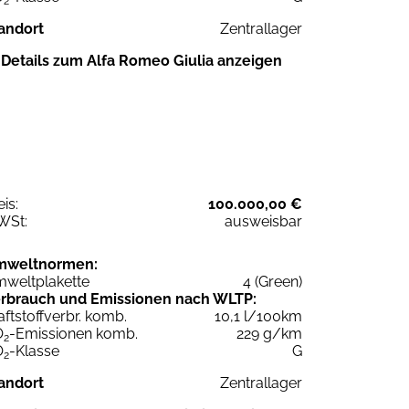
2
andort
Zentrallager
Details zum Alfa Romeo Giulia anzeigen
eis:
100.000,00 €
WSt:
ausweisbar
mweltnormen:
weltplakette
4 (Green)
rbrauch und Emissionen nach WLTP:
aftstoffverbr. komb.
10,1 l/100km
O
-Emissionen komb.
229 g/km
2
O
-Klasse
G
2
andort
Zentrallager