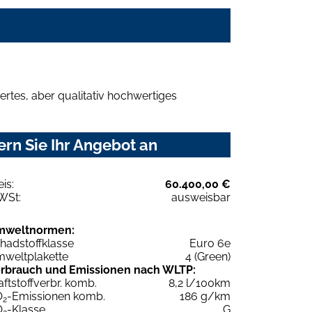
rtes, aber qualitativ hochwertiges
rn Sie Ihr Angebot an
eis:
60.400,00 €
WSt:
ausweisbar
mweltnormen:
hadstoffklasse
Euro 6e
weltplakette
4 (Green)
rbrauch und Emissionen nach WLTP:
aftstoffverbr. komb.
8,2 l/100km
O
-Emissionen komb.
186 g/km
2
O
-Klasse
G