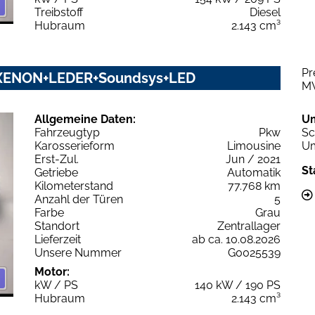
Treibstoff
Diesel
Hubraum
2.143 cm³
Pr
M+XENON+LEDER+Soundsys+LED
M
Allgemeine Daten:
U
Fahrzeugtyp
Pkw
Sc
Karosserieform
Limousine
Um
Erst-Zul.
Jun / 2021
St
Getriebe
Automatik
Kilometerstand
77.768 km
Anzahl der Türen
5
Farbe
Grau
Standort
Zentrallager
Lieferzeit
ab ca. 10.08.2026
Unsere Nummer
G0025539
Motor:
kW / PS
140 kW / 190 PS
Hubraum
2.143 cm³