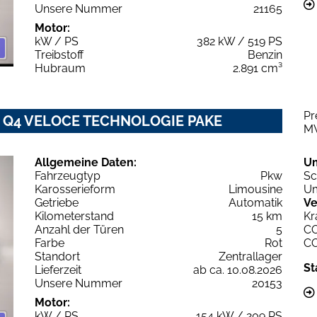
Unsere Nummer
21165
Motor:
kW / PS
382 kW / 519 PS
Treibstoff
Benzin
Hubraum
2.891 cm³
Pr
6V Q4 VELOCE TECHNOLOGIE PAKE
M
Allgemeine Daten:
U
Fahrzeugtyp
Pkw
Sc
Karosserieform
Limousine
Um
Getriebe
Automatik
Ve
Kilometerstand
15 km
Kr
Anzahl der Türen
5
C
Farbe
Rot
C
Standort
Zentrallager
St
Lieferzeit
ab ca. 10.08.2026
Unsere Nummer
20153
Motor:
kW / PS
154 kW / 209 PS