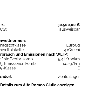
eis:
30.500,00 €
WSt:
ausweisbar
mweltnormen:
hadstoffklasse
Euro6d
weltplakette
4 (Green)
rbrauch und Emissionen nach WLTP:
aftstoffverbr. komb.
5,4 l/100km
O
-Emissionen komb.
142 g/km
2
O
-Klasse
E
2
andort
Zentrallager
Details zum Alfa Romeo Giulia anzeigen