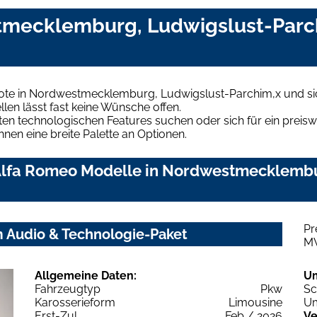
tmecklemburg, Ludwigslust-Parc
ote in Nordwestmecklemburg, Ludwigslust-Parchim,x und sic
len lässt fast keine Wünsche offen.
en technologischen Features suchen oder sich für ein preiswe
hnen eine breite Palette an Optionen.
Alfa Romeo Modelle in Nordwestmecklembu
Pr
m Audio & Technologie-Paket
M
Allgemeine Daten:
U
Fahrzeugtyp
Pkw
Sc
Karosserieform
Limousine
Um
Erst-Zul.
Feb / 2026
Ve