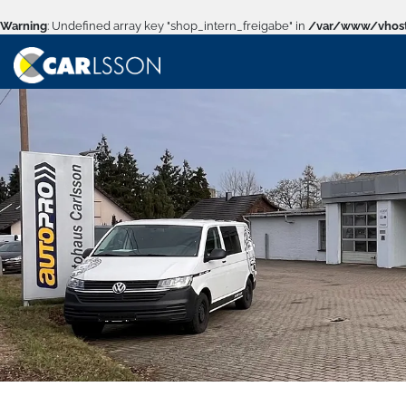
Warning
: Undefined array key "shop_intern_freigabe" in
/var/www/vhost