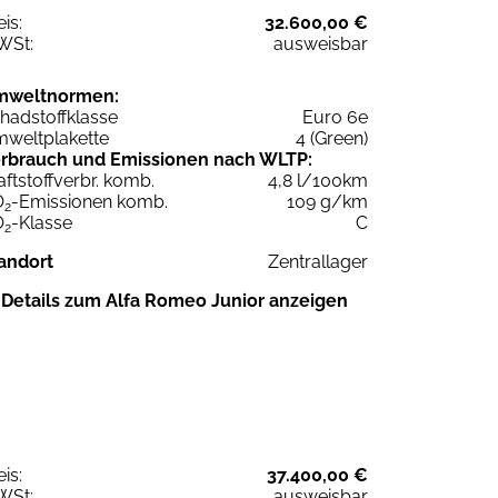
eis:
32.600,00 €
WSt:
ausweisbar
mweltnormen:
hadstoffklasse
Euro 6e
weltplakette
4 (Green)
rbrauch und Emissionen nach WLTP:
aftstoffverbr. komb.
4,8 l/100km
O
-Emissionen komb.
109 g/km
2
O
-Klasse
C
2
andort
Zentrallager
Details zum Alfa Romeo Junior anzeigen
eis:
37.400,00 €
WSt:
ausweisbar