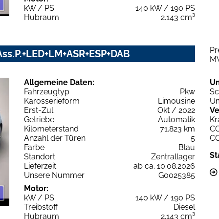
kW / PS
140 kW / 190 PS
Hubraum
2.143 cm³
Pr
V+Ass.P.+LED+LM+ASR+ESP+DAB
M
Allgemeine Daten:
U
Fahrzeugtyp
Pkw
Sc
Karosserieform
Limousine
Um
Erst-Zul.
Okt / 2022
Ve
Getriebe
Automatik
Kr
Kilometerstand
71.823 km
C
Anzahl der Türen
5
C
Farbe
Blau
St
Standort
Zentrallager
Lieferzeit
ab ca. 10.08.2026
Unsere Nummer
G0025385
Motor:
kW / PS
140 kW / 190 PS
Treibstoff
Diesel
Hubraum
2.143 cm³