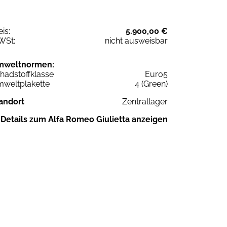
eis:
5.900,00 €
WSt:
nicht ausweisbar
mweltnormen:
hadstoffklasse
Euro5
weltplakette
4 (Green)
andort
Zentrallager
Details zum Alfa Romeo Giulietta anzeigen