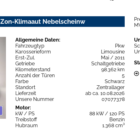
Pr
2-Zon-Klimaaut Nebelscheinw
M
Allgemeine Daten:
U
Fahrzeugtyp
Pkw
Sc
Karosserieform
Limousine
Um
Erst-Zul.
Mai / 2011
St
Getriebe
Schaltgetriebe
Kilometerstand
98.362 km
Anzahl der Türen
5
Farbe
Schwarz
Standort
Zentrallager
Lieferzeit
ab ca. 10.08.2026
Unsere Nummer
07077378
Motor:
kW / PS
88 kW / 120 PS
Treibstoff
Benzin
Hubraum
1.368 cm³