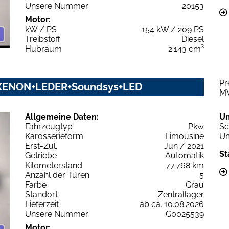
Unsere Nummer
20153
Motor:
kW / PS
154 kW / 209 PS
Treibstoff
Diesel
Hubraum
2.143 cm³
Pr
M+XENON+LEDER+Soundsys+LED
M
Allgemeine Daten:
U
Fahrzeugtyp
Pkw
Sc
Karosserieform
Limousine
Um
Erst-Zul.
Jun / 2021
St
Getriebe
Automatik
Kilometerstand
77.768 km
Anzahl der Türen
5
Farbe
Grau
Standort
Zentrallager
Lieferzeit
ab ca. 10.08.2026
Unsere Nummer
G0025539
Motor: