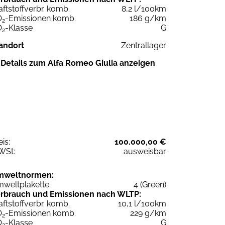
aftstoffverbr. komb.
8,2 l/100km
O
-Emissionen komb.
186 g/km
2
O
-Klasse
G
2
andort
Zentrallager
Details zum Alfa Romeo Giulia anzeigen
eis:
100.000,00 €
WSt:
ausweisbar
mweltnormen:
weltplakette
4 (Green)
rbrauch und Emissionen nach WLTP:
aftstoffverbr. komb.
10,1 l/100km
O
-Emissionen komb.
229 g/km
2
O
-Klasse
G
2