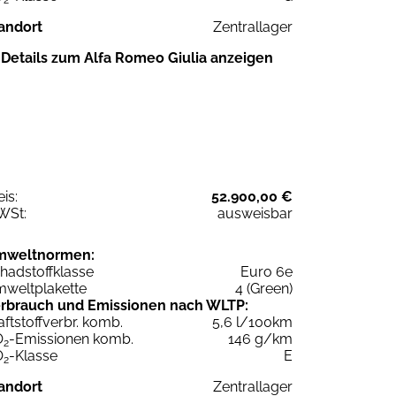
andort
Zentrallager
Details zum Alfa Romeo Giulia anzeigen
eis:
52.900,00 €
WSt:
ausweisbar
mweltnormen:
hadstoffklasse
Euro 6e
weltplakette
4 (Green)
rbrauch und Emissionen nach WLTP:
aftstoffverbr. komb.
5,6 l/100km
O
-Emissionen komb.
146 g/km
2
O
-Klasse
E
2
andort
Zentrallager