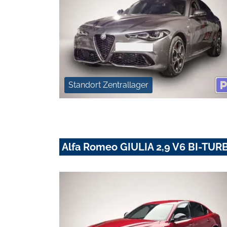
Standort Zentrallager
Alfa Romeo GIULIA 2,9 V6 BI-T