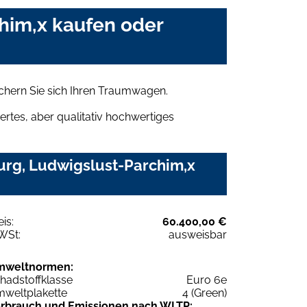
him,x kaufen oder
hern Sie sich Ihren Traumwagen.
rtes, aber qualitativ hochwertiges
rg, Ludwigslust-Parchim,x
eis:
60.400,00 €
WSt:
ausweisbar
mweltnormen:
hadstoffklasse
Euro 6e
weltplakette
4 (Green)
rbrauch und Emissionen nach WLTP: