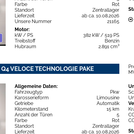
Farbe
Rot
St
Standort
Zentrallager
Lieferzeit
ab ca. 10.08.2026
Unsere Nummer
21165
Motor:
kW / PS
382 kW / 519 PS
Treibstoff
Benzin
Hubraum
2.891 cm³
Pr
6V Q4 VELOCE TECHNOLOGIE PAKE
M
Allgemeine Daten:
U
Fahrzeugtyp
Pkw
Sc
Karosserieform
Limousine
Um
Getriebe
Automatik
Ve
Kilometerstand
15 km
Kr
Anzahl der Türen
5
C
Farbe
Rot
C
Standort
Zentrallager
St
Lieferzeit
ab ca. 10.08.2026