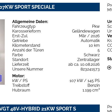
Pr
T 107KW SPORT SPECIALE
M
Allgemeine Daten:
U
Fahrzeugtyp
Pkw
Sc
Karosserieform
Geländewagen
Um
Erst-Zul.
Mär / 2026
Ve
Getriebe
Automatik
Kr
Kilometerstand
10 km
C
Anzahl der Türen
5
C
Farbe
Schwarz
St
Standort
Zentrallager
Lieferzeit
ab ca. 10.08.2026
Unsere Nummer
823241573
Motor:
kW / PS
107 kW / 145 PS
Treibstoff
Benzin
Hubraum
1.199 cm³
Pr
2 VGT 48V-HYBRID 21KW SPORT S
M