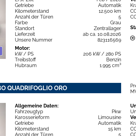
Getriebe
Automatik
Kr
Kilometerstand
12.500 km
C
Anzahl der Türen
5
C
Farbe
Grau
St
Standort
Zentrallager
Lieferzeit
ab ca. 10.08.2026
Unsere Nummer
823116569
Motor:
kW / PS
206 kW / 280 PS
Treibstoff
Benzin
Hubraum
1.995 cm³
Pr
URBO QUADRIFOGLIO ORO
M
Allgemeine Daten:
U
Fahrzeugtyp
Pkw
Um
Karosserieform
Limousine
Ve
Getriebe
Automatik
Kr
Kilometerstand
15 km
C
Anzahl der Türen
5
C