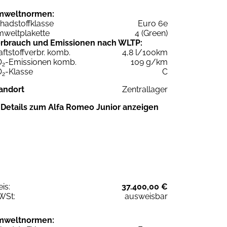
mweltnormen:
hadstoffklasse
Euro 6e
weltplakette
4 (Green)
rbrauch und Emissionen nach WLTP:
aftstoffverbr. komb.
4,8 l/100km
O
-Emissionen komb.
109 g/km
2
O
-Klasse
C
2
andort
Zentrallager
Details zum Alfa Romeo Junior anzeigen
eis:
37.400,00 €
WSt:
ausweisbar
mweltnormen: