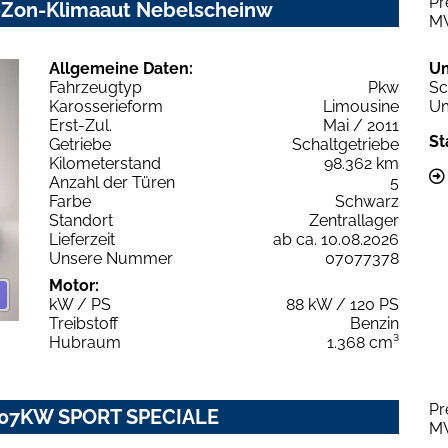
Pr
2-Zon-Klimaaut Nebelscheinw
M
Allgemeine Daten:
U
Fahrzeugtyp
Pkw
Sc
Karosserieform
Limousine
Um
Erst-Zul.
Mai / 2011
St
Getriebe
Schaltgetriebe
Kilometerstand
98.362 km
Anzahl der Türen
5
Farbe
Schwarz
Standort
Zentrallager
Lieferzeit
ab ca. 10.08.2026
Unsere Nummer
07077378
Motor:
kW / PS
88 kW / 120 PS
Treibstoff
Benzin
Hubraum
1.368 cm³
Pr
T 107KW SPORT SPECIALE
M