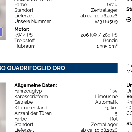
Farbe
Grau
St
Standort
Zentrallager
Lieferzeit
ab ca. 10.08.2026
Unsere Nummer
823116569
Motor:
kW / PS
206 kW / 280 PS
Treibstoff
Benzin
Hubraum
1.995 cm³
Pr
URBO QUADRIFOGLIO ORO
M
Allgemeine Daten:
U
Fahrzeugtyp
Pkw
Um
Karosserieform
Limousine
Ve
Getriebe
Automatik
Kr
Kilometerstand
15 km
C
Anzahl der Türen
5
C
Farbe
Rot
St
Standort
Zentrallager
Lieferzeit
ab ca. 10.08.2026