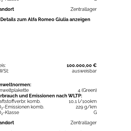
2
andort
Zentrallager
Details zum Alfa Romeo Giulia anzeigen
eis:
100.000,00 €
WSt:
ausweisbar
mweltnormen:
weltplakette
4 (Green)
rbrauch und Emissionen nach WLTP:
aftstoffverbr. komb.
10,1 l/100km
O
-Emissionen komb.
229 g/km
2
O
-Klasse
G
2
andort
Zentrallager