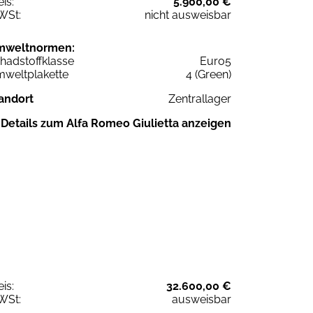
eis:
5.900,00 €
WSt:
nicht ausweisbar
mweltnormen:
hadstoffklasse
Euro5
weltplakette
4 (Green)
andort
Zentrallager
Details zum Alfa Romeo Giulietta anzeigen
eis:
32.600,00 €
WSt:
ausweisbar