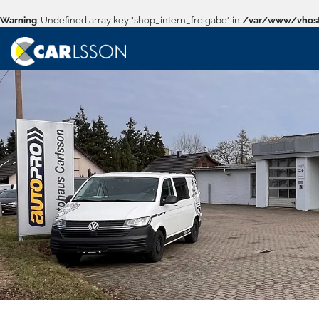
Warning
: Undefined array key "shop_intern_freigabe" in
/var/www/vhost