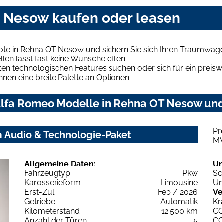
 Nesow kaufen oder leasen
ote in Rehna OT Nesow und sichern Sie sich Ihren Traumwag
len lässt fast keine Wünsche offen.
en technologischen Features suchen oder sich für ein preiswe
hnen eine breite Palette an Optionen.
lfa Romeo Modelle in Rehna OT Nesow und 
Pr
m Audio & Technologie-Paket
M
Allgemeine Daten:
U
Fahrzeugtyp
Pkw
Sc
Karosserieform
Limousine
Um
Erst-Zul.
Feb / 2026
Ve
Getriebe
Automatik
Kr
Kilometerstand
12.500 km
C
Anzahl der Türen
5
C