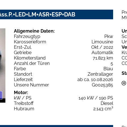
Pr
V+Ass.P.+LED+LM+ASR+ESP+DAB
M
Allgemeine Daten:
U
Fahrzeugtyp
Pkw
Sc
Karosserieform
Limousine
Um
Erst-Zul.
Okt / 2022
Ve
Getriebe
Automatik
Kr
Kilometerstand
71.823 km
C
Anzahl der Türen
5
C
Farbe
Blau
St
Standort
Zentrallager
Lieferzeit
ab ca. 10.08.2026
Unsere Nummer
G0025385
Motor:
kW / PS
140 kW / 190 PS
Treibstoff
Diesel
Hubraum
2.143 cm³