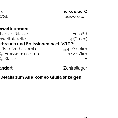
eis:
30.500,00 €
WSt:
ausweisbar
mweltnormen:
hadstoffklasse
Euro6d
weltplakette
4 (Green)
rbrauch und Emissionen nach WLTP:
aftstoffverbr. komb.
5,4 l/100km
O
-Emissionen komb.
142 g/km
2
O
-Klasse
E
2
andort
Zentrallager
Details zum Alfa Romeo Giulia anzeigen