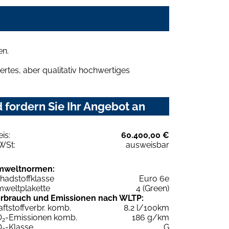
en.
rtes, aber qualitativ hochwertiges
fordern Sie Ihr Angebot an
eis:
60.400,00 €
WSt:
ausweisbar
mweltnormen:
hadstoffklasse
Euro 6e
weltplakette
4 (Green)
rbrauch und Emissionen nach WLTP:
aftstoffverbr. komb.
8,2 l/100km
O
-Emissionen komb.
186 g/km
2
O
-Klasse
G