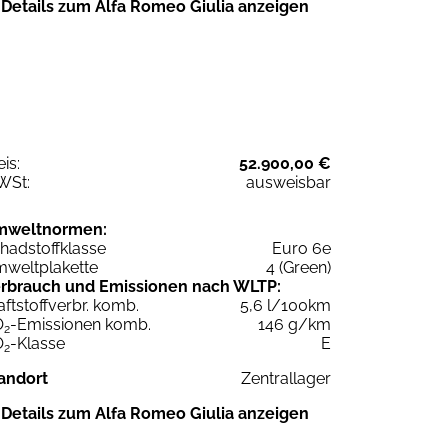
Details zum Alfa Romeo Giulia anzeigen
eis:
52.900,00 €
WSt:
ausweisbar
mweltnormen:
hadstoffklasse
Euro 6e
weltplakette
4 (Green)
rbrauch und Emissionen nach WLTP:
aftstoffverbr. komb.
5,6 l/100km
O
-Emissionen komb.
146 g/km
2
O
-Klasse
E
2
andort
Zentrallager
Details zum Alfa Romeo Giulia anzeigen