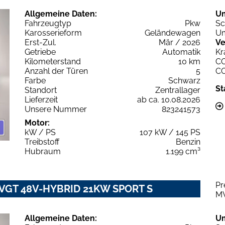
Allgemeine Daten:
U
Fahrzeugtyp
Pkw
Sc
Karosserieform
Geländewagen
Um
Erst-Zul.
Mär / 2026
Ve
Getriebe
Automatik
Kr
Kilometerstand
10 km
C
Anzahl der Türen
5
C
Farbe
Schwarz
St
Standort
Zentrallager
Lieferzeit
ab ca. 10.08.2026
Unsere Nummer
823241573
Motor:
kW / PS
107 kW / 145 PS
Treibstoff
Benzin
Hubraum
1.199 cm³
Pr
2 VGT 48V-HYBRID 21KW SPORT S
M
Allgemeine Daten:
U