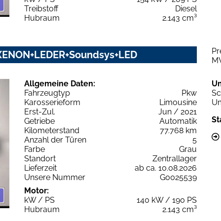
Treibstoff
Diesel
Hubraum
2.143 cm³
Pr
M+XENON+LEDER+Soundsys+LED
M
Allgemeine Daten:
U
Fahrzeugtyp
Pkw
Sc
Karosserieform
Limousine
Um
Erst-Zul.
Jun / 2021
St
Getriebe
Automatik
Kilometerstand
77.768 km
Anzahl der Türen
5
Farbe
Grau
Standort
Zentrallager
Lieferzeit
ab ca. 10.08.2026
Unsere Nummer
G0025539
Motor:
kW / PS
140 kW / 190 PS
Hubraum
2.143 cm³