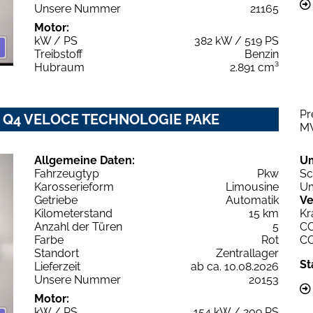
Unsere Nummer
21165
Motor:
kW / PS
382 kW / 519 PS
Treibstoff
Benzin
Hubraum
2.891 cm³
Pr
6V Q4 VELOCE TECHNOLOGIE PAKE
M
Allgemeine Daten:
U
Fahrzeugtyp
Pkw
Sc
Karosserieform
Limousine
Um
Getriebe
Automatik
Ve
Kilometerstand
15 km
Kr
Anzahl der Türen
5
C
Farbe
Rot
C
Standort
Zentrallager
St
Lieferzeit
ab ca. 10.08.2026
Unsere Nummer
20153
Motor:
kW / PS
154 kW / 209 PS