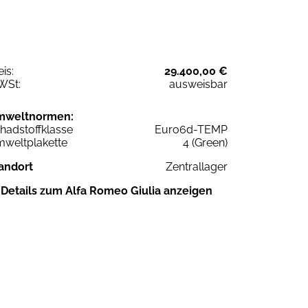
eis:
29.400,00 €
WSt:
ausweisbar
mweltnormen:
hadstoffklasse
Euro6d-TEMP
weltplakette
4 (Green)
andort
Zentrallager
Details zum Alfa Romeo Giulia anzeigen