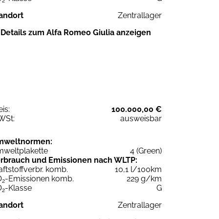
2
andort
Zentrallager
Details zum Alfa Romeo Giulia anzeigen
eis:
100.000,00 €
WSt:
ausweisbar
mweltnormen:
weltplakette
4 (Green)
rbrauch und Emissionen nach WLTP:
aftstoffverbr. komb.
10,1 l/100km
O
-Emissionen komb.
229 g/km
2
O
-Klasse
G
2
andort
Zentrallager