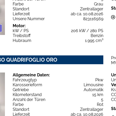
Farbe
Grau
St
Standort
Zentrallager
Lieferzeit
ab ca. 10.08.2026
Unsere Nummer
823116569
Motor:
kW / PS
206 kW / 280 PS
Treibstoff
Benzin
Hubraum
1.995 cm³
Pr
URBO QUADRIFOGLIO ORO
M
Allgemeine Daten:
U
Fahrzeugtyp
Pkw
Um
Karosserieform
Limousine
Ve
Getriebe
Automatik
Kr
Kilometerstand
15 km
C
Anzahl der Türen
5
C
Farbe
Rot
St
Standort
Zentrallager
Lieferzeit
ab ca. 10.08.2026