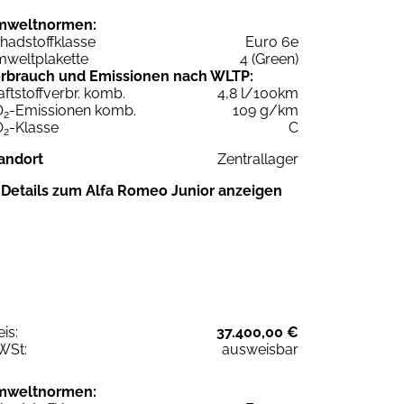
mweltnormen:
hadstoffklasse
Euro 6e
weltplakette
4 (Green)
rbrauch und Emissionen nach WLTP:
aftstoffverbr. komb.
4,8 l/100km
O
-Emissionen komb.
109 g/km
2
O
-Klasse
C
2
andort
Zentrallager
Details zum Alfa Romeo Junior anzeigen
eis:
37.400,00 €
WSt:
ausweisbar
mweltnormen: