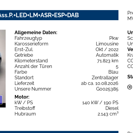
Pr
V+Ass.P.+LED+LM+ASR+ESP+DAB
M
Allgemeine Daten:
U
Fahrzeugtyp
Pkw
Sc
Karosserieform
Limousine
Um
Erst-Zul.
Okt / 2022
Ve
Getriebe
Automatik
Kr
Kilometerstand
71.823 km
C
Anzahl der Türen
5
C
Farbe
Blau
St
Standort
Zentrallager
Lieferzeit
ab ca. 10.08.2026
Unsere Nummer
G0025385
Motor:
kW / PS
140 kW / 190 PS
Treibstoff
Diesel
Hubraum
2.143 cm³