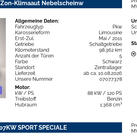
Pr
2-Zon-Klimaaut Nebelscheinw
M
Allgemeine Daten:
U
Fahrzeugtyp
Pkw
Sc
Karosserieform
Limousine
Um
Erst-Zul.
Mai / 2011
St
Getriebe
Schaltgetriebe
Kilometerstand
98.362 km
Anzahl der Türen
5
Farbe
Schwarz
Standort
Zentrallager
Lieferzeit
ab ca. 10.08.2026
Unsere Nummer
07077378
Motor:
kW / PS
88 kW / 120 PS
Treibstoff
Benzin
Hubraum
1.368 cm³
Pr
T 107KW SPORT SPECIALE
M