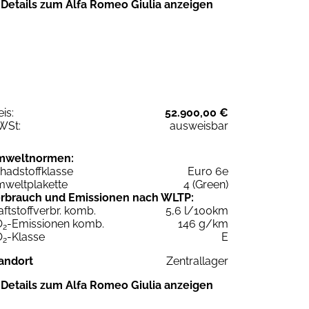
Details zum Alfa Romeo Giulia anzeigen
eis:
52.900,00 €
WSt:
ausweisbar
mweltnormen:
hadstoffklasse
Euro 6e
weltplakette
4 (Green)
rbrauch und Emissionen nach WLTP:
aftstoffverbr. komb.
5,6 l/100km
O
-Emissionen komb.
146 g/km
2
O
-Klasse
E
2
andort
Zentrallager
Details zum Alfa Romeo Giulia anzeigen