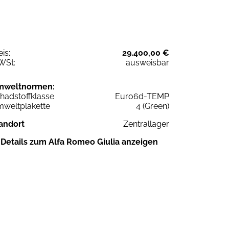
eis:
29.400,00 €
WSt:
ausweisbar
mweltnormen:
hadstoffklasse
Euro6d-TEMP
weltplakette
4 (Green)
andort
Zentrallager
Details zum Alfa Romeo Giulia anzeigen