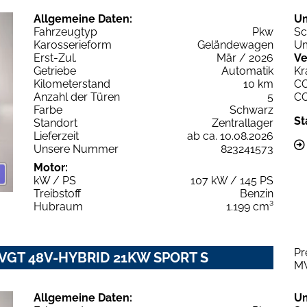
Allgemeine Daten:
U
Fahrzeugtyp
Pkw
Sc
Karosserieform
Geländewagen
Um
Erst-Zul.
Mär / 2026
Ve
Getriebe
Automatik
Kr
Kilometerstand
10 km
C
Anzahl der Türen
5
C
Farbe
Schwarz
St
Standort
Zentrallager
Lieferzeit
ab ca. 10.08.2026
Unsere Nummer
823241573
Motor:
kW / PS
107 kW / 145 PS
Treibstoff
Benzin
Hubraum
1.199 cm³
Pr
2 VGT 48V-HYBRID 21KW SPORT S
M
Allgemeine Daten:
U