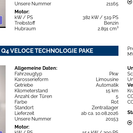
Unsere Nummer
21165
Motor:
kW / PS
382 kW / 519 PS
Treibstoff
Benzin
Hubraum
2.891 cm³
Pr
6V Q4 VELOCE TECHNOLOGIE PAKE
M
Allgemeine Daten:
U
Fahrzeugtyp
Pkw
Sc
Karosserieform
Limousine
Um
Getriebe
Automatik
Ve
Kilometerstand
15 km
Kr
Anzahl der Türen
5
C
Farbe
Rot
C
Standort
Zentrallager
St
Lieferzeit
ab ca. 10.08.2026
Unsere Nummer
20153
Motor:
kW / PS
154 kW / 209 PS