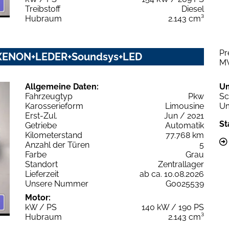
Treibstoff
Diesel
Hubraum
2.143 cm³
Pr
M+XENON+LEDER+Soundsys+LED
M
Allgemeine Daten:
U
Fahrzeugtyp
Pkw
Sc
Karosserieform
Limousine
Um
Erst-Zul.
Jun / 2021
St
Getriebe
Automatik
Kilometerstand
77.768 km
Anzahl der Türen
5
Farbe
Grau
Standort
Zentrallager
Lieferzeit
ab ca. 10.08.2026
Unsere Nummer
G0025539
Motor:
kW / PS
140 kW / 190 PS
Hubraum
2.143 cm³