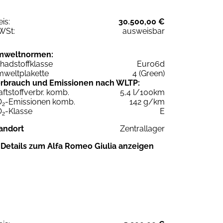
eis:
30.500,00 €
WSt:
ausweisbar
mweltnormen:
hadstoffklasse
Euro6d
weltplakette
4 (Green)
rbrauch und Emissionen nach WLTP:
aftstoffverbr. komb.
5,4 l/100km
O
-Emissionen komb.
142 g/km
2
O
-Klasse
E
2
andort
Zentrallager
Details zum Alfa Romeo Giulia anzeigen