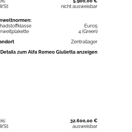
eis:
5.900,00 €
WSt:
nicht ausweisbar
mweltnormen:
hadstoffklasse
Euro5
weltplakette
4 (Green)
andort
Zentrallager
Details zum Alfa Romeo Giulietta anzeigen
eis:
32.600,00 €
WSt:
ausweisbar