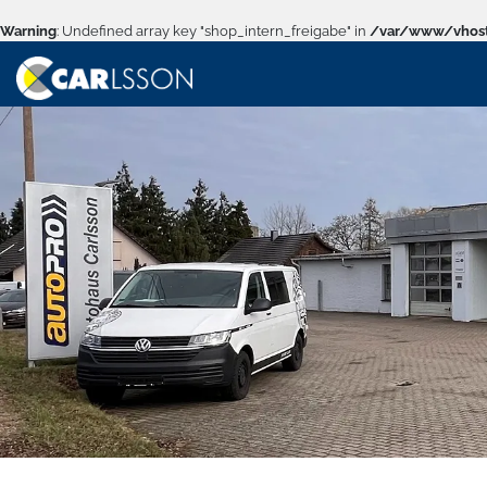
Warning
: Undefined array key "shop_intern_freigabe" in
/var/www/vhost