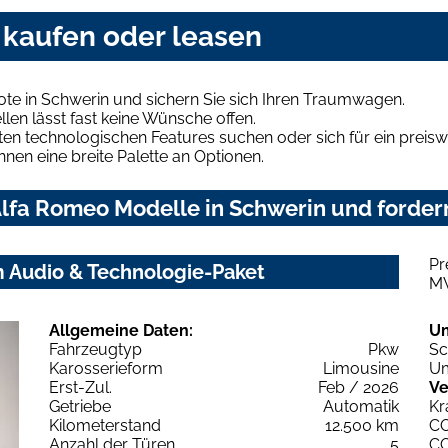
 kaufen oder leasen
te in Schwerin und sichern Sie sich Ihren Traumwagen.
len lässt fast keine Wünsche offen.
en technologischen Features suchen oder sich für ein preiswe
hnen eine breite Palette an Optionen.
lfa Romeo Modelle in Schwerin und fordern
Pr
m Audio & Technologie-Paket
M
Allgemeine Daten:
U
Fahrzeugtyp
Pkw
Sc
Karosserieform
Limousine
Um
Erst-Zul.
Feb / 2026
Ve
Getriebe
Automatik
Kr
Kilometerstand
12.500 km
C
Anzahl der Türen
5
C