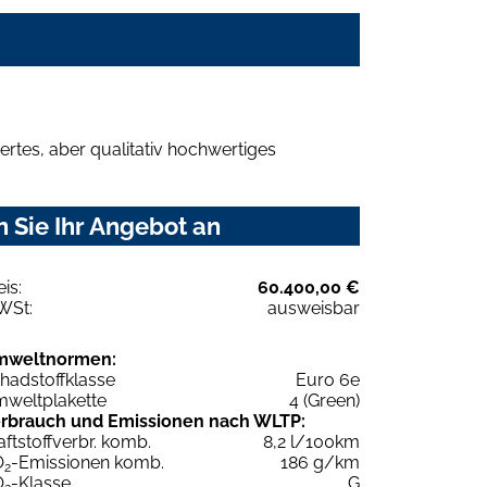
rtes, aber qualitativ hochwertiges
 Sie Ihr Angebot an
eis:
60.400,00 €
WSt:
ausweisbar
mweltnormen:
hadstoffklasse
Euro 6e
weltplakette
4 (Green)
rbrauch und Emissionen nach WLTP:
aftstoffverbr. komb.
8,2 l/100km
O
-Emissionen komb.
186 g/km
2
O
-Klasse
G