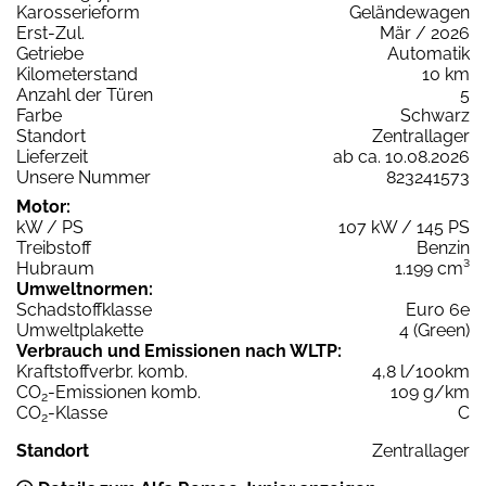
Karosserieform
Geländewagen
Erst-Zul.
Mär / 2026
Getriebe
Automatik
Kilometerstand
10 km
Anzahl der Türen
5
Farbe
Schwarz
Standort
Zentrallager
Lieferzeit
ab ca. 10.08.2026
Unsere Nummer
823241573
Motor:
kW / PS
107 kW / 145 PS
Treibstoff
Benzin
Hubraum
1.199 cm³
Umweltnormen:
Schadstoffklasse
Euro 6e
Umweltplakette
4 (Green)
Verbrauch und Emissionen nach WLTP:
Kraftstoffverbr. komb.
4,8 l/100km
CO
-Emissionen komb.
109 g/km
2
CO
-Klasse
C
2
Standort
Zentrallager