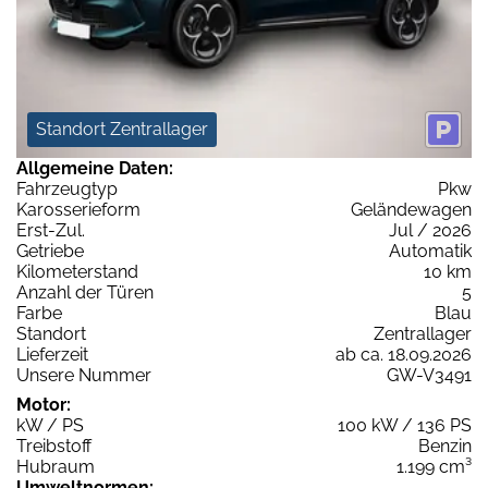
Standort Zentrallager
Allgemeine Daten:
Fahrzeugtyp
Pkw
Karosserieform
Geländewagen
Erst-Zul.
Jul / 2026
Getriebe
Automatik
Kilometerstand
10 km
Anzahl der Türen
5
Farbe
Blau
Standort
Zentrallager
Lieferzeit
ab ca. 18.09.2026
Unsere Nummer
GW-V3491
Motor:
kW / PS
100 kW / 136 PS
Treibstoff
Benzin
Hubraum
1.199 cm³
Umweltnormen: