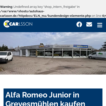
Warning
: Undefined array key "shop_intern_freigabe" in
/var/www/vhosts/autohaus-
carlsson.de/httpdocs/ELN_711/kundendesign-elemente.php
on line
67
Alfa Romeo Junior in
Grevesmühlen kaufen