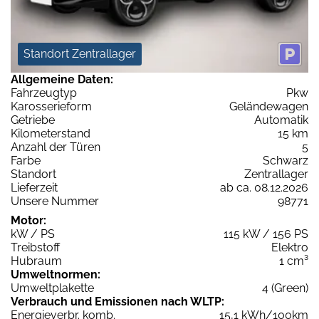
Standort Zentrallager
Allgemeine Daten:
Fahrzeugtyp
Pkw
Karosserieform
Geländewagen
Getriebe
Automatik
Kilometerstand
15 km
Anzahl der Türen
5
Farbe
Schwarz
Standort
Zentrallager
Lieferzeit
ab ca. 08.12.2026
Unsere Nummer
98771
Motor:
kW / PS
115 kW / 156 PS
Treibstoff
Elektro
Hubraum
1 cm³
Umweltnormen:
Umweltplakette
4 (Green)
Verbrauch und Emissionen nach WLTP:
Energieverbr. komb.
15,1 kWh/100km