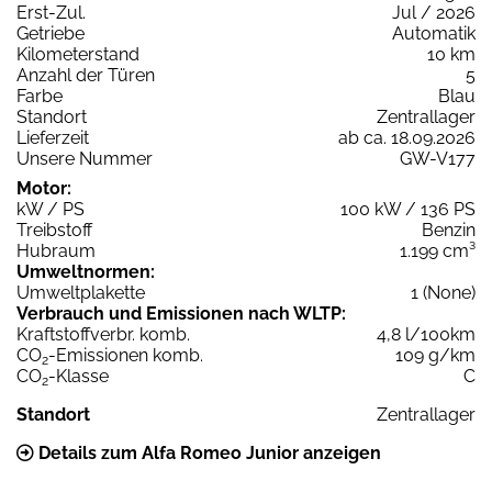
Erst-Zul.
Jul / 2026
Getriebe
Automatik
Kilometerstand
10 km
Anzahl der Türen
5
Farbe
Blau
Standort
Zentrallager
Lieferzeit
ab ca. 18.09.2026
Unsere Nummer
GW-V177
Motor:
kW / PS
100 kW / 136 PS
Treibstoff
Benzin
Hubraum
1.199 cm³
Umweltnormen:
Umweltplakette
1 (None)
Verbrauch und Emissionen nach WLTP:
Kraftstoffverbr. komb.
4,8 l/100km
CO
-Emissionen komb.
109 g/km
2
CO
-Klasse
C
2
Standort
Zentrallager
Details zum Alfa Romeo Junior anzeigen