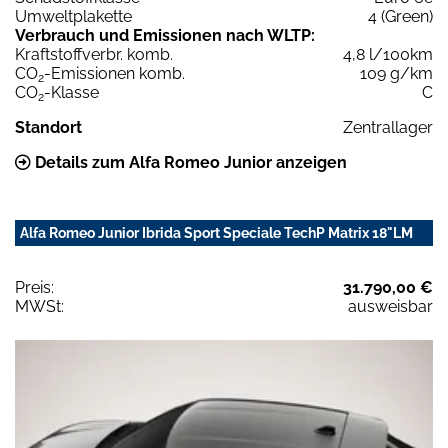
Umweltplakette
4 (Green)
Verbrauch und Emissionen nach WLTP:
Kraftstoffverbr. komb.
4,8 l/100km
CO
-Emissionen komb.
109 g/km
2
CO
-Klasse
C
2
Standort
Zentrallager
Details zum Alfa Romeo Junior anzeigen
Alfa Romeo Junior Ibrida Sport Speciale TechP Matrix 18"LM
Preis:
31.790,00 €
MWSt:
ausweisbar