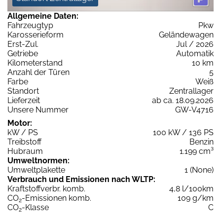
Allgemeine Daten:
Fahrzeugtyp
Pkw
Karosserieform
Geländewagen
Erst-Zul.
Jul / 2026
Getriebe
Automatik
Kilometerstand
10 km
Anzahl der Türen
5
Farbe
Weiß
Standort
Zentrallager
Lieferzeit
ab ca. 18.09.2026
Unsere Nummer
GW-V4716
Motor:
kW / PS
100 kW / 136 PS
Treibstoff
Benzin
Hubraum
1.199 cm³
Umweltnormen:
Umweltplakette
1 (None)
Verbrauch und Emissionen nach WLTP:
Kraftstoffverbr. komb.
4,8 l/100km
CO
-Emissionen komb.
109 g/km
2
CO
-Klasse
C
2