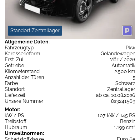
Standort Zentrallager
Allgemeine Daten:
Fahrzeugtyp
Pkw
Karosserieform
Geländewagen
Erst-Zul.
Mär / 2026
Getriebe
Automatik
Kilometerstand
2.500 km
Anzahl der Türen
5
Farbe
Schwarz
Standort
Zentrallager
Lieferzeit
ab ca. 10.08.2026
Unsere Nummer
823241569
Motor:
kW / PS
107 kW / 145 PS
Treibstoff
Benzin
Hubraum
1.199 cm³
Umweltnormen:
Schadstoffklasse
Euro 6e