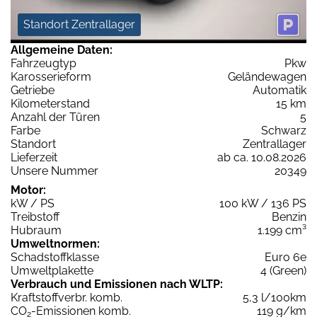
Standort Zentrallager
Allgemeine Daten:
Fahrzeugtyp
Pkw
Karosserieform
Geländewagen
Getriebe
Automatik
Kilometerstand
15 km
Anzahl der Türen
5
Farbe
Schwarz
Standort
Zentrallager
Lieferzeit
ab ca. 10.08.2026
Unsere Nummer
20349
Motor:
kW / PS
100 kW / 136 PS
Treibstoff
Benzin
Hubraum
1.199 cm³
Umweltnormen:
Schadstoffklasse
Euro 6e
Umweltplakette
4 (Green)
Verbrauch und Emissionen nach WLTP:
Kraftstoffverbr. komb.
5,3 l/100km
CO
-Emissionen komb.
119 g/km
2