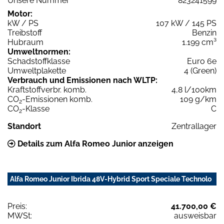
Unsere Nummer
823241599
Motor:
kW / PS
107 kW / 145 PS
Treibstoff
Benzin
Hubraum
1.199 cm³
Umweltnormen:
Schadstoffklasse
Euro 6e
Umweltplakette
4 (Green)
Verbrauch und Emissionen nach WLTP:
Kraftstoffverbr. komb.
4,8 l/100km
CO
-Emissionen komb.
109 g/km
2
CO
-Klasse
C
2
Standort
Zentrallager
Details zum Alfa Romeo Junior anzeigen
Alfa Romeo Junior Ibrida 48V-Hybrid Sport Speciale Technolo
Preis:
41.700,00 €
MWSt:
ausweisbar