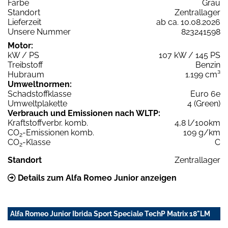
Farbe
Grau
Standort
Zentrallager
Lieferzeit
ab ca. 10.08.2026
Unsere Nummer
823241598
Motor:
kW / PS
107 kW / 145 PS
Treibstoff
Benzin
Hubraum
1.199 cm³
Umweltnormen:
Schadstoffklasse
Euro 6e
Umweltplakette
4 (Green)
Verbrauch und Emissionen nach WLTP:
Kraftstoffverbr. komb.
4,8 l/100km
CO
-Emissionen komb.
109 g/km
2
CO
-Klasse
C
2
Standort
Zentrallager
Details zum Alfa Romeo Junior anzeigen
Alfa Romeo Junior Ibrida Sport Speciale TechP Matrix 18"LM