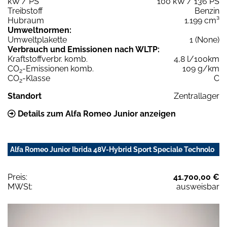
kW / PS
100 kW / 136 PS
Treibstoff
Benzin
Hubraum
1.199 cm³
Umweltnormen:
Umweltplakette
1 (None)
Verbrauch und Emissionen nach WLTP:
Kraftstoffverbr. komb.
4,8 l/100km
CO
-Emissionen komb.
109 g/km
2
CO
-Klasse
C
2
Standort
Zentrallager
Details zum Alfa Romeo Junior anzeigen
Alfa Romeo Junior Ibrida 48V-Hybrid Sport Speciale Technolo
Preis:
41.700,00 €
MWSt:
ausweisbar