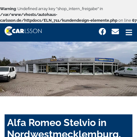
Warning
: Undefined array key "shop_intern_freigabe" in
/var/www/vhosts/autohaus-
carlsson.de/httpdocs/ELN_711/kundendesign-elemente.php
on line
67
Alfa Romeo Stelvio in
Nordwestmecklemburg,