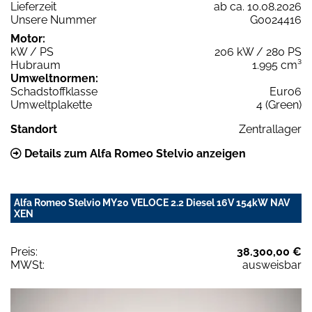
Lieferzeit
ab ca. 10.08.2026
Unsere Nummer
G0024416
Motor:
kW / PS
206 kW / 280 PS
Hubraum
1.995 cm³
Umweltnormen:
Schadstoffklasse
Euro6
Umweltplakette
4 (Green)
Standort
Zentrallager
Details zum Alfa Romeo Stelvio anzeigen
Alfa Romeo Stelvio MY20 VELOCE 2.2 Diesel 16V 154kW NAV
XEN
Preis:
38.300,00 €
MWSt:
ausweisbar