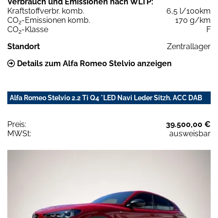
Verbrauch und Emissionen nach WLTP:
Kraftstoffverbr. komb.
6,5 l/100km
CO
-Emissionen komb.
170 g/km
2
CO
-Klasse
F
2
Standort
Zentrallager
Details zum Alfa Romeo Stelvio anzeigen
Alfa Romeo Stelvio 2.2 Ti Q4 *LED Navi Leder Sitzh. ACC DAB
Preis:
39.500,00 €
MWSt:
ausweisbar