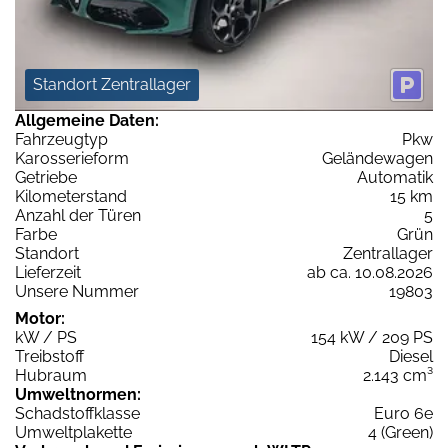
Standort Zentrallager
Allgemeine Daten:
Fahrzeugtyp
Pkw
Karosserieform
Geländewagen
Getriebe
Automatik
Kilometerstand
15 km
Anzahl der Türen
5
Farbe
Grün
Standort
Zentrallager
Lieferzeit
ab ca. 10.08.2026
Unsere Nummer
19803
Motor:
kW / PS
154 kW / 209 PS
Treibstoff
Diesel
Hubraum
2.143 cm³
Umweltnormen:
Schadstoffklasse
Euro 6e
Umweltplakette
4 (Green)