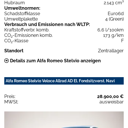
Hubraum
2.143 cm³
Umweltnormen:
Schadstoffklasse
Euro6d
Umweltplakette
4 (Green)
Verbrauch und Emissionen nach WLTP:
Kraftstoffverbr. komb.
6,6 l/100km
CO
-Emissionen komb.
173 g/km
2
CO
-Klasse
F
2
Standort
Zentrallager
Details zum Alfa Romeo Stelvio anzeigen
Alfa Romeo Stelvio Veloce Allrad AD El. Fondsitzverst. Navi
Preis:
28.900,00 €
MWSt:
ausweisbar