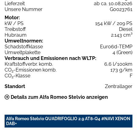
Lieferzeit
ab ca. 10.08.2026
Unsere Nummer
G0023761
Motor:
kW / PS
154 kW / 209 PS
Treibstoff
Diesel
Hubraum
2.143 cm³
Umweltnormen:
Schadstoffklasse
Euro6d-TEMP
Umweltplakette
4 (Green)
Verbrauch und Emissionen nach WLTP:
Kraftstoffverbr. komb.
6,6 l/100km
CO
-Emissionen komb.
173 g/km
2
CO
-Klasse
F
2
Standort
Zentrallager
Details zum Alfa Romeo Stelvio anzeigen
Alfa Romeo Stelvio QUADRIFOGLIO 2.9 AT8-Q4 #NAVI XENON
DAB+