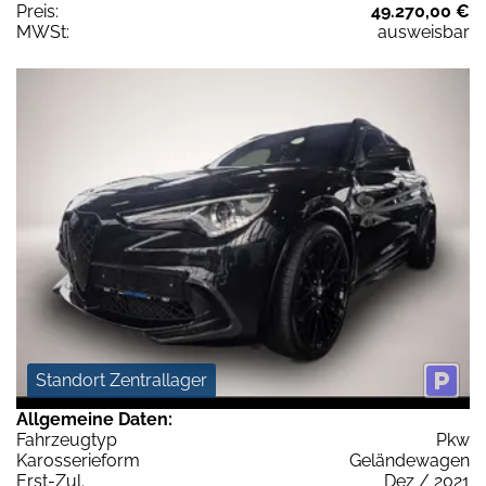
Preis:
49.270,00 €
MWSt:
ausweisbar
Standort Zentrallager
Allgemeine Daten:
Fahrzeugtyp
Pkw
Karosserieform
Geländewagen
Erst-Zul.
Dez / 2021