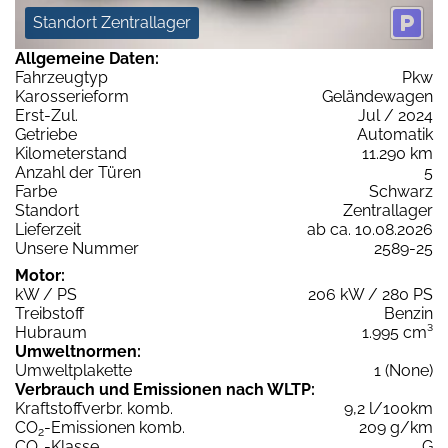
Standort Zentrallager
Allgemeine Daten:
Fahrzeugtyp
Pkw
Karosserieform
Geländewagen
Erst-Zul.
Jul / 2024
Getriebe
Automatik
Kilometerstand
11.290 km
Anzahl der Türen
5
Farbe
Schwarz
Standort
Zentrallager
Lieferzeit
ab ca. 10.08.2026
Unsere Nummer
2589-25
Motor:
kW / PS
206 kW / 280 PS
Treibstoff
Benzin
Hubraum
1.995 cm³
Umweltnormen:
Umweltplakette
1 (None)
Verbrauch und Emissionen nach WLTP:
Kraftstoffverbr. komb.
9,2 l/100km
CO
-Emissionen komb.
209 g/km
2
CO
-Klasse
G