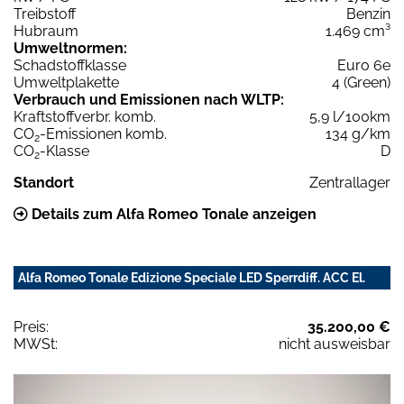
Treibstoff
Benzin
Hubraum
1.469 cm³
Umweltnormen:
Schadstoffklasse
Euro 6e
Umweltplakette
4 (Green)
Verbrauch und Emissionen nach WLTP:
Kraftstoffverbr. komb.
5,9 l/100km
CO
-Emissionen komb.
134 g/km
2
CO
-Klasse
D
2
Standort
Zentrallager
Details zum Alfa Romeo Tonale anzeigen
Alfa Romeo Tonale Edizione Speciale LED Sperrdiff. ACC El.
Preis:
35.200,00 €
MWSt:
nicht ausweisbar