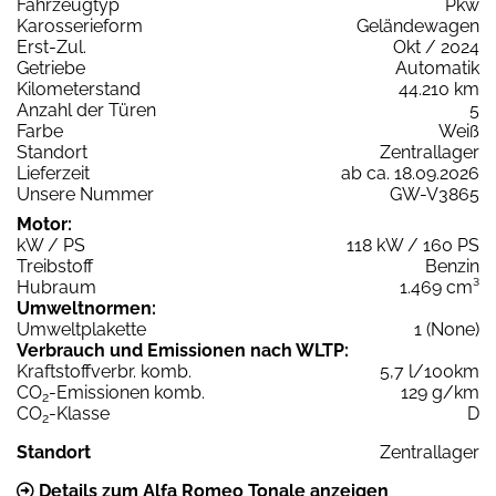
Fahrzeugtyp
Pkw
Karosserieform
Geländewagen
Erst-Zul.
Okt / 2024
Getriebe
Automatik
Kilometerstand
44.210 km
Anzahl der Türen
5
Farbe
Weiß
Standort
Zentrallager
Lieferzeit
ab ca. 18.09.2026
Unsere Nummer
GW-V3865
Motor:
kW / PS
118 kW / 160 PS
Treibstoff
Benzin
Hubraum
1.469 cm³
Umweltnormen:
Umweltplakette
1 (None)
Verbrauch und Emissionen nach WLTP:
Kraftstoffverbr. komb.
5,7 l/100km
CO
-Emissionen komb.
129 g/km
2
CO
-Klasse
D
2
Standort
Zentrallager
Details zum Alfa Romeo Tonale anzeigen