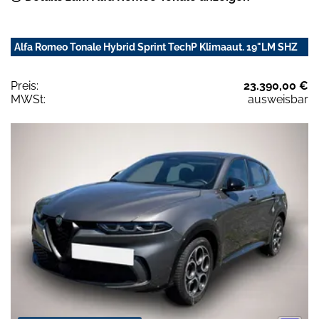
Alfa Romeo Tonale Hybrid Sprint TechP Klimaaut. 19"LM SHZ
Preis:
23.390,00 €
MWSt:
ausweisbar