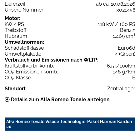
Lieferzeit
ab ca. 10.08.2026
Unsere Nummer
3021458
Motor:
kW / PS
118 kW / 160 PS
Treibstoff
Benzin
Hubraum
1.469 cm³
Umweltnormen:
Schadstoffklasse
Euro6d
Umweltplakette
4 (Green)
Verbrauch und Emissionen nach WLTP:
Kraftstoffverbr. komb.
6,5 l/100km
CO
-Emissionen komb.
148 g/km
2
CO
-Klasse
E
2
Standort
Zentrallager
Details zum Alfa Romeo Tonale anzeigen
Alfa Romeo Tonale Veloce Technologie-Paket Harman Kardon
20