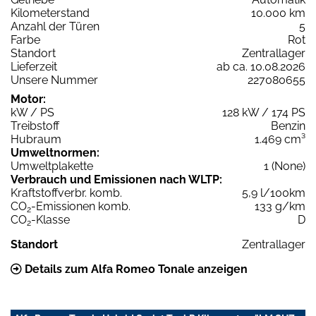
Kilometerstand
10.000 km
Anzahl der Türen
5
Farbe
Rot
Standort
Zentrallager
Lieferzeit
ab ca. 10.08.2026
Unsere Nummer
227080655
Motor:
kW / PS
128 kW / 174 PS
Treibstoff
Benzin
Hubraum
1.469 cm³
Umweltnormen:
Umweltplakette
1 (None)
Verbrauch und Emissionen nach WLTP:
Kraftstoffverbr. komb.
5,9 l/100km
CO
-Emissionen komb.
133 g/km
2
CO
-Klasse
D
2
Standort
Zentrallager
Details zum Alfa Romeo Tonale anzeigen