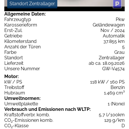
Standort Zentrallager
Allgemeine Daten:
Fahrzeugtyp
Pkw
Karosserieform
Geländewagen
Erst-Zul.
Nov / 2024
Getriebe
Automatik
Kilometerstand
37.855 km
Anzahl der Türen
5
Farbe
Grau
Standort
Zentrallager
Lieferzeit
ab ca. 18.09.2026
Unsere Nummer
GW-V4574
Motor:
kW / PS
118 kW / 160 PS
Treibstoff
Benzin
Hubraum
1.469 cm³
Umweltnormen:
Umweltplakette
1 (None)
Verbrauch und Emissionen nach WLTP:
Kraftstoffverbr. komb.
5,7 l/100km
CO
-Emissionen komb.
129 g/km
2
CO
-Klasse
D
2