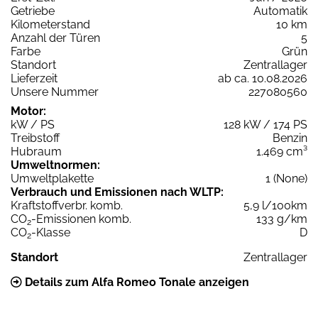
Getriebe
Automatik
Kilometerstand
10 km
Anzahl der Türen
5
Farbe
Grün
Standort
Zentrallager
Lieferzeit
ab ca. 10.08.2026
Unsere Nummer
227080560
Motor:
kW / PS
128 kW / 174 PS
Treibstoff
Benzin
Hubraum
1.469 cm³
Umweltnormen:
Umweltplakette
1 (None)
Verbrauch und Emissionen nach WLTP:
Kraftstoffverbr. komb.
5,9 l/100km
CO
-Emissionen komb.
133 g/km
2
CO
-Klasse
D
2
Standort
Zentrallager
Details zum Alfa Romeo Tonale anzeigen