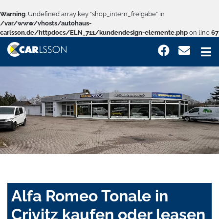
Warning
: Undefined array key "shop_intern_freigabe" in
/var/www/vhosts/autohaus-
carlsson.de/httpdocs/ELN_711/kundendesign-elemente.php
on line
67
Alfa Romeo Tonale in
Crivitz kaufen oder leasen