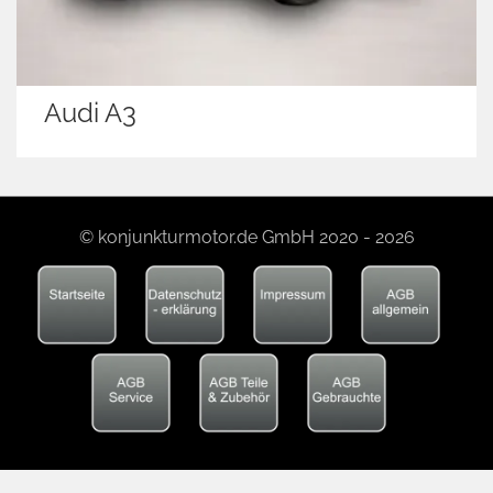
Audi A3
© konjunkturmotor.de GmbH 2020 - 2026