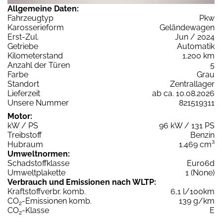
Allgemeine Daten:
Fahrzeugtyp
Pkw
Karosserieform
Geländewagen
Erst-Zul.
Jun / 2024
Getriebe
Automatik
Kilometerstand
1.200 km
Anzahl der Türen
5
Farbe
Grau
Standort
Zentrallager
Lieferzeit
ab ca. 10.08.2026
Unsere Nummer
821519311
Motor:
kW / PS
96 kW / 131 PS
Treibstoff
Benzin
Hubraum
1.469 cm³
Umweltnormen:
Schadstoffklasse
Euro6d
Umweltplakette
1 (None)
Verbrauch und Emissionen nach WLTP:
Kraftstoffverbr. komb.
6,1 l/100km
CO
-Emissionen komb.
139 g/km
2
CO
-Klasse
E
2