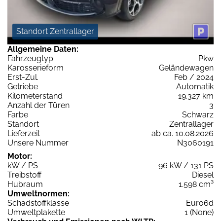
Standort Zentrallager
Allgemeine Daten:
Fahrzeugtyp
Pkw
Karosserieform
Geländewagen
Erst-Zul.
Feb / 2024
Getriebe
Automatik
Kilometerstand
19.327 km
Anzahl der Türen
3
Farbe
Schwarz
Standort
Zentrallager
Lieferzeit
ab ca. 10.08.2026
Unsere Nummer
N3060191
Motor:
kW / PS
96 kW / 131 PS
Treibstoff
Diesel
Hubraum
1.598 cm³
Umweltnormen:
Schadstoffklasse
Euro6d
Umweltplakette
1 (None)