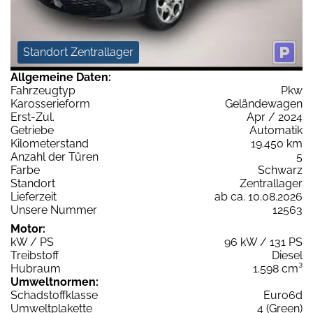
Standort Zentrallager
Allgemeine Daten:
Fahrzeugtyp
Pkw
Karosserieform
Geländewagen
Erst-Zul.
Apr / 2024
Getriebe
Automatik
Kilometerstand
19.450 km
Anzahl der Türen
5
Farbe
Schwarz
Standort
Zentrallager
Lieferzeit
ab ca. 10.08.2026
Unsere Nummer
12563
Motor:
kW / PS
96 kW / 131 PS
Treibstoff
Diesel
Hubraum
1.598 cm³
Umweltnormen:
Schadstoffklasse
Euro6d
Umweltplakette
4 (Green)