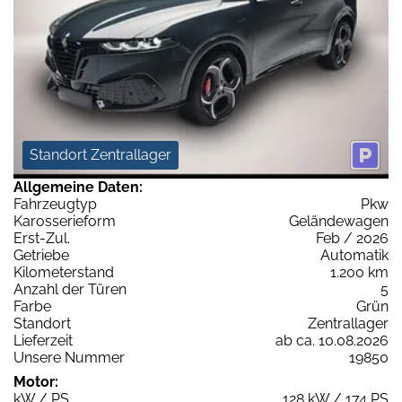
Standort Zentrallager
Allgemeine Daten:
Fahrzeugtyp
Pkw
Karosserieform
Geländewagen
Erst-Zul.
Feb / 2026
Getriebe
Automatik
Kilometerstand
1.200 km
Anzahl der Türen
5
Farbe
Grün
Standort
Zentrallager
Lieferzeit
ab ca. 10.08.2026
Unsere Nummer
19850
Motor:
kW / PS
128 kW / 174 PS