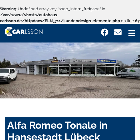
Warning
: Undefined array key "shop_intern_freigabe" in
/var/www/vhosts/autohaus-
carlsson.de/httpdocs/ELN_711/kundendesign-elemente.php
on line
67
Alfa Romeo Tonale in
Hansestadt Lübeck