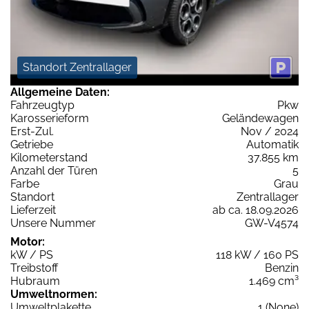
Standort Zentrallager
Allgemeine Daten:
Fahrzeugtyp
Pkw
Karosserieform
Geländewagen
Erst-Zul.
Nov / 2024
Getriebe
Automatik
Kilometerstand
37.855 km
Anzahl der Türen
5
Farbe
Grau
Standort
Zentrallager
Lieferzeit
ab ca. 18.09.2026
Unsere Nummer
GW-V4574
Motor:
kW / PS
118 kW / 160 PS
Treibstoff
Benzin
Hubraum
1.469 cm³
Umweltnormen:
Umweltplakette
1 (None)