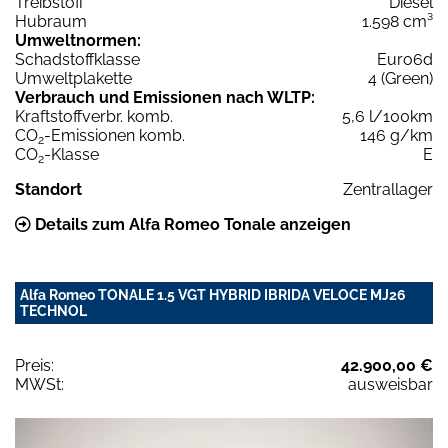
Treibstoff
Diesel
Hubraum
1.598 cm³
Umweltnormen:
Schadstoffklasse
Euro6d
Umweltplakette
4 (Green)
Verbrauch und Emissionen nach WLTP:
Kraftstoffverbr. komb.
5,6 l/100km
CO
-Emissionen komb.
146 g/km
2
CO
-Klasse
E
2
Standort
Zentrallager
Details zum Alfa Romeo Tonale anzeigen
Alfa Romeo TONALE 1.5 VGT HYBRID IBRIDA VELOCE MJ26
TECHNOL
Preis:
42.900,00 €
MWSt:
ausweisbar