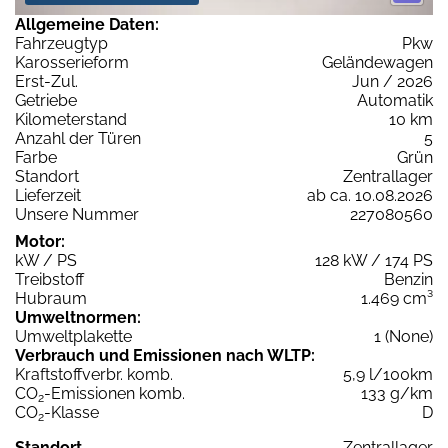
Allgemeine Daten:
Fahrzeugtyp
Pkw
Karosserieform
Geländewagen
Erst-Zul.
Jun / 2026
Getriebe
Automatik
Kilometerstand
10 km
Anzahl der Türen
5
Farbe
Grün
Standort
Zentrallager
Lieferzeit
ab ca. 10.08.2026
Unsere Nummer
227080560
Motor:
kW / PS
128 kW / 174 PS
Treibstoff
Benzin
Hubraum
1.469 cm³
Umweltnormen:
Umweltplakette
1 (None)
Verbrauch und Emissionen nach WLTP:
Kraftstoffverbr. komb.
5,9 l/100km
CO
-Emissionen komb.
133 g/km
2
CO
-Klasse
D
2
Standort
Zentrallager