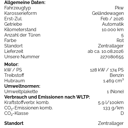
Allgemeine Daten:
Fahrzeugtyp
Pkw
Karosserieform
Geländewagen
Erst-Zul.
Feb / 2026
Getriebe
Automatik
Kilometerstand
10.000 km
Anzahl der Türen
5
Farbe
Rot
Standort
Zentrallager
Lieferzeit
ab ca. 10.08.2026
Unsere Nummer
227080655
Motor:
kW / PS
128 kW / 174 PS
Treibstoff
Benzin
Hubraum
1.469 cm³
Umweltnormen:
Umweltplakette
1 (None)
Verbrauch und Emissionen nach WLTP:
Kraftstoffverbr. komb.
5,9 l/100km
CO
-Emissionen komb.
133 g/km
2
CO
-Klasse
D
2
Standort
Zentrallager