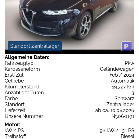
Standort Zentrallager
Allgemeine Daten:
Fahrzeugtyp
Pkw
Karosserieform
Geländewagen
Erst-Zul.
Feb / 2024
Getriebe
Automatik
Kilometerstand
19.327 km
Anzahl der Türen
3
Farbe
Schwarz
Standort
Zentrallager
Lieferzeit
ab ca. 10.08.2026
Unsere Nummer
N3060191
Motor:
kW / PS
96 kW / 131 PS
Treibstoff
Diesel