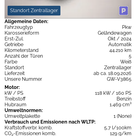
Standort Zentrallager
Allgemeine Daten:
Fahrzeugtyp
Pkw
Karosserieform
Geländewagen
Erst-Zul.
Okt / 2024
Getriebe
Automatik
Kilometerstand
44.210 km
Anzahl der Türen
5
Farbe
Weiß
Standort
Zentrallager
Lieferzeit
ab ca. 18.09.2026
Unsere Nummer
GW-V3865
Motor:
kW / PS
118 kW / 160 PS
Treibstoff
Benzin
Hubraum
1.469 cm³
Umweltnormen:
Umweltplakette
1 (None)
Verbrauch und Emissionen nach WLTP:
Kraftstoffverbr. komb.
5,7 l/100km
CO
-Emissionen komb.
129 g/km
2