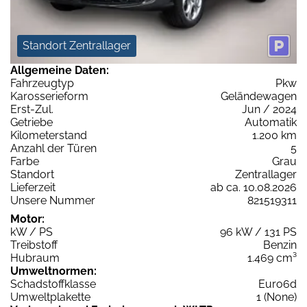
Standort Zentrallager
Allgemeine Daten:
Fahrzeugtyp
Pkw
Karosserieform
Geländewagen
Erst-Zul.
Jun / 2024
Getriebe
Automatik
Kilometerstand
1.200 km
Anzahl der Türen
5
Farbe
Grau
Standort
Zentrallager
Lieferzeit
ab ca. 10.08.2026
Unsere Nummer
821519311
Motor:
kW / PS
96 kW / 131 PS
Treibstoff
Benzin
Hubraum
1.469 cm³
Umweltnormen:
Schadstoffklasse
Euro6d
Umweltplakette
1 (None)