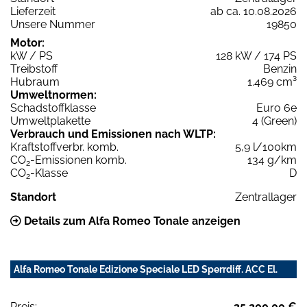
Lieferzeit
ab ca. 10.08.2026
Unsere Nummer
19850
Motor:
kW / PS
128 kW / 174 PS
Treibstoff
Benzin
Hubraum
1.469 cm³
Umweltnormen:
Schadstoffklasse
Euro 6e
Umweltplakette
4 (Green)
Verbrauch und Emissionen nach WLTP:
Kraftstoffverbr. komb.
5,9 l/100km
CO
-Emissionen komb.
134 g/km
2
CO
-Klasse
D
2
Standort
Zentrallager
Details zum Alfa Romeo Tonale anzeigen
Alfa Romeo Tonale Edizione Speciale LED Sperrdiff. ACC El.
Preis:
35.200,00 €