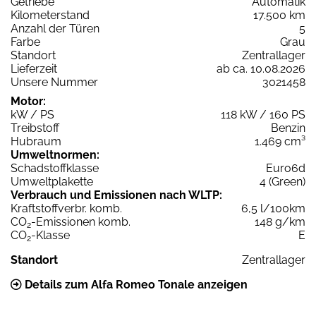
Getriebe
Automatik
Kilometerstand
17.500 km
Anzahl der Türen
5
Farbe
Grau
Standort
Zentrallager
Lieferzeit
ab ca. 10.08.2026
Unsere Nummer
3021458
Motor:
kW / PS
118 kW / 160 PS
Treibstoff
Benzin
Hubraum
1.469 cm³
Umweltnormen:
Schadstoffklasse
Euro6d
Umweltplakette
4 (Green)
Verbrauch und Emissionen nach WLTP:
Kraftstoffverbr. komb.
6,5 l/100km
CO
-Emissionen komb.
148 g/km
2
CO
-Klasse
E
2
Standort
Zentrallager
Details zum Alfa Romeo Tonale anzeigen