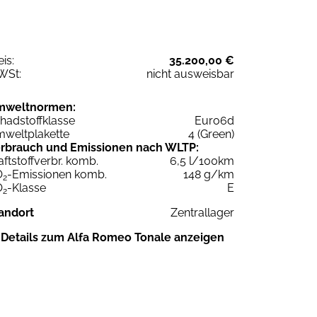
eis:
35.200,00 €
WSt:
nicht ausweisbar
mweltnormen:
hadstoffklasse
Euro6d
weltplakette
4 (Green)
rbrauch und Emissionen nach WLTP:
aftstoffverbr. komb.
6,5 l/100km
O
-Emissionen komb.
148 g/km
2
O
-Klasse
E
2
andort
Zentrallager
Details zum Alfa Romeo Tonale anzeigen