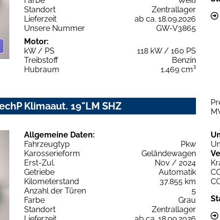
Farbe
Weiß
Standort
Zentrallager
Lieferzeit
ab ca. 18.09.2026
Unsere Nummer
GW-V3865
Motor:
kW / PS
118 kW / 160 PS
Treibstoff
Benzin
Hubraum
1.469 cm³
Pr
TechP Klimaaut. 19"LM SHZ
M
Allgemeine Daten:
U
Fahrzeugtyp
Pkw
Um
Karosserieform
Geländewagen
Ve
Erst-Zul.
Nov / 2024
Kr
Getriebe
Automatik
C
Kilometerstand
37.855 km
C
Anzahl der Türen
5
St
Farbe
Grau
Standort
Zentrallager
Lieferzeit
ab ca. 18.09.2026