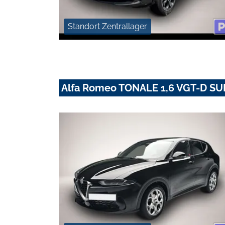
Standort Zentrallager
Alfa Romeo TONALE 1,6 VGT-D S