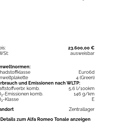
eis:
23.600,00 €
WSt:
ausweisbar
mweltnormen:
hadstoffklasse
Euro6d
weltplakette
4 (Green)
rbrauch und Emissionen nach WLTP:
aftstoffverbr. komb.
5,6 l/100km
O
-Emissionen komb.
146 g/km
2
O
-Klasse
E
2
andort
Zentrallager
Details zum Alfa Romeo Tonale anzeigen