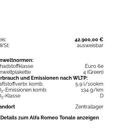
eis:
42.900,00 €
WSt:
ausweisbar
mweltnormen:
hadstoffklasse
Euro 6e
weltplakette
4 (Green)
rbrauch und Emissionen nach WLTP:
aftstoffverbr. komb.
5,9 l/100km
O
-Emissionen komb.
134 g/km
2
O
-Klasse
D
2
andort
Zentrallager
Details zum Alfa Romeo Tonale anzeigen