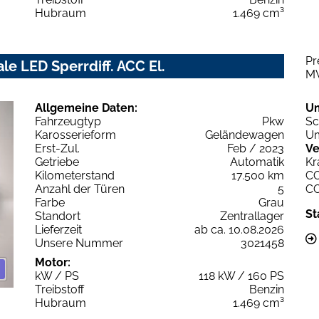
Hubraum
1.469 cm³
Pr
le LED Sperrdiff. ACC El.
M
Allgemeine Daten:
U
Fahrzeugtyp
Pkw
Sc
Karosserieform
Geländewagen
Um
Erst-Zul.
Feb / 2023
Ve
Getriebe
Automatik
Kr
Kilometerstand
17.500 km
C
Anzahl der Türen
5
C
Farbe
Grau
St
Standort
Zentrallager
Lieferzeit
ab ca. 10.08.2026
Unsere Nummer
3021458
Motor:
kW / PS
118 kW / 160 PS
Treibstoff
Benzin
Hubraum
1.469 cm³