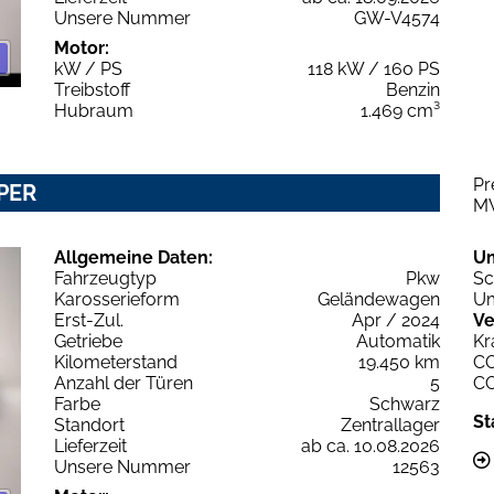
Unsere Nummer
GW-V4574
Motor:
kW / PS
118 kW / 160 PS
Treibstoff
Benzin
Hubraum
1.469 cm³
Pr
UPER
M
Allgemeine Daten:
U
Fahrzeugtyp
Pkw
Sc
Karosserieform
Geländewagen
Um
Erst-Zul.
Apr / 2024
Ve
Getriebe
Automatik
Kr
Kilometerstand
19.450 km
C
Anzahl der Türen
5
C
Farbe
Schwarz
St
Standort
Zentrallager
Lieferzeit
ab ca. 10.08.2026
Unsere Nummer
12563