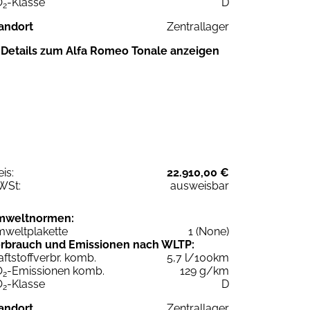
O
-Klasse
D
2
andort
Zentrallager
Details zum Alfa Romeo Tonale anzeigen
eis:
22.910,00 €
WSt:
ausweisbar
mweltnormen:
weltplakette
1 (None)
rbrauch und Emissionen nach WLTP:
aftstoffverbr. komb.
5,7 l/100km
O
-Emissionen komb.
129 g/km
2
O
-Klasse
D
2
andort
Zentrallager