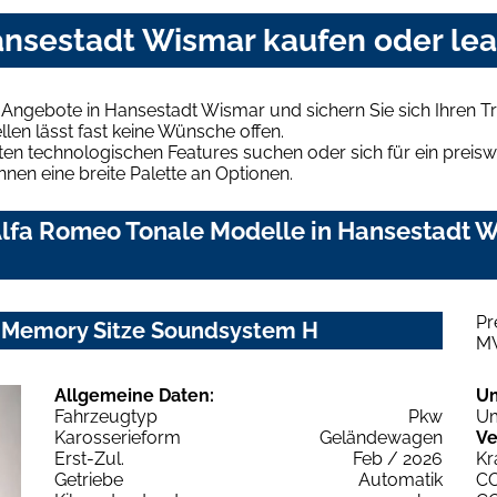
ansestadt Wismar kaufen oder le
 Angebote in Hansestadt Wismar und sichern Sie sich Ihren
len lässt fast keine Wünsche offen.
en technologischen Features suchen oder sich für ein preiswe
hnen eine breite Palette an Optionen.
lfa Romeo Tonale Modelle in Hansestadt Wi
Pr
e Memory Sitze Soundsystem H
M
Allgemeine Daten:
U
Fahrzeugtyp
Pkw
Um
Karosserieform
Geländewagen
Ve
Erst-Zul.
Feb / 2026
Kr
Getriebe
Automatik
C