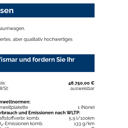
asen
 Traumwagen.
rtes, aber qualitativ hochwertiges
smar und fordern Sie Ihr
eis:
48.750,00 €
WSt:
ausweisbar
mweltnormen:
weltplakette
1 (None)
rbrauch und Emissionen nach WLTP:
aftstoffverbr. komb.
5,9 l/100km
O
-Emissionen komb.
133 g/km
2