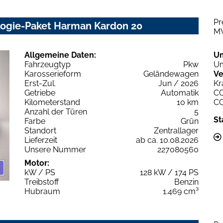
Pr
logie-Paket Harman Kardon 20
M
Allgemeine Daten:
U
Fahrzeugtyp
Pkw
Um
Karosserieform
Geländewagen
Ve
Erst-Zul.
Jun / 2026
Kr
Getriebe
Automatik
C
Kilometerstand
10 km
C
Anzahl der Türen
5
St
Farbe
Grün
Standort
Zentrallager
Lieferzeit
ab ca. 10.08.2026
Unsere Nummer
227080560
Motor:
kW / PS
128 kW / 174 PS
Treibstoff
Benzin
Hubraum
1.469 cm³