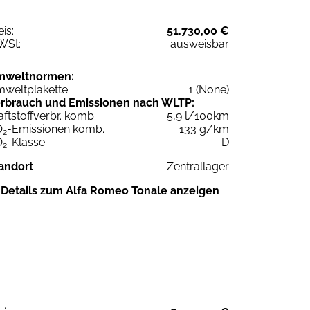
eis:
51.730,00 €
WSt:
ausweisbar
mweltnormen:
weltplakette
1 (None)
rbrauch und Emissionen nach WLTP:
aftstoffverbr. komb.
5,9 l/100km
O
-Emissionen komb.
133 g/km
2
O
-Klasse
D
2
andort
Zentrallager
Details zum Alfa Romeo Tonale anzeigen