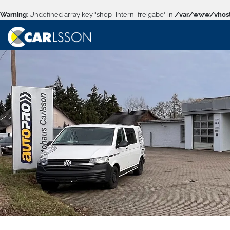
Warning
: Undefined array key "shop_intern_freigabe" in
/var/www/vhost