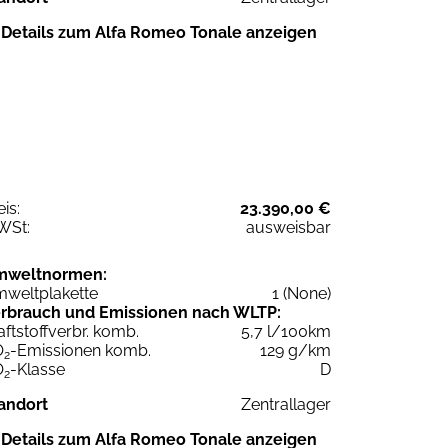
Details zum Alfa Romeo Tonale anzeigen
eis:
23.390,00 €
WSt:
ausweisbar
mweltnormen:
weltplakette
1 (None)
rbrauch und Emissionen nach WLTP:
aftstoffverbr. komb.
5,7 l/100km
O
-Emissionen komb.
129 g/km
2
O
-Klasse
D
2
andort
Zentrallager
Details zum Alfa Romeo Tonale anzeigen