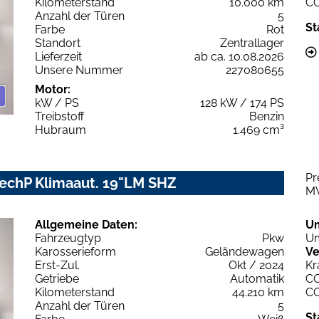
Kilometerstand
10.000 km
C
Anzahl der Türen
5
St
Farbe
Rot
Standort
Zentrallager
Lieferzeit
ab ca. 10.08.2026
Unsere Nummer
227080655
Motor:
kW / PS
128 kW / 174 PS
Treibstoff
Benzin
Hubraum
1.469 cm³
Pr
TechP Klimaaut. 19"LM SHZ
M
Allgemeine Daten:
U
Fahrzeugtyp
Pkw
Um
Karosserieform
Geländewagen
Ve
Erst-Zul.
Okt / 2024
Kr
Getriebe
Automatik
C
Kilometerstand
44.210 km
C
Anzahl der Türen
5
St