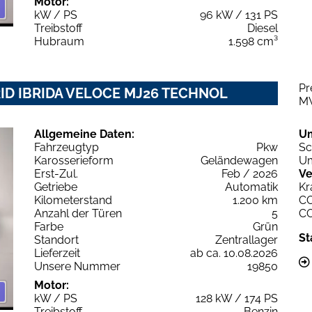
Motor:
kW / PS
96 kW / 131 PS
Treibstoff
Diesel
Hubraum
1.598 cm³
Pr
RID IBRIDA VELOCE MJ26 TECHNOL
M
Allgemeine Daten:
U
Fahrzeugtyp
Pkw
Sc
Karosserieform
Geländewagen
Um
Erst-Zul.
Feb / 2026
Ve
Getriebe
Automatik
Kr
Kilometerstand
1.200 km
C
Anzahl der Türen
5
C
Farbe
Grün
St
Standort
Zentrallager
Lieferzeit
ab ca. 10.08.2026
Unsere Nummer
19850
Motor:
kW / PS
128 kW / 174 PS
Treibstoff
Benzin