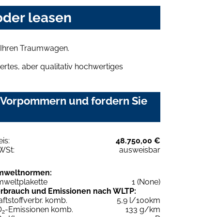
der leasen
 Ihren Traumwagen.
rtes, aber qualitativ hochwertiges
 Vorpommern und fordern Sie
eis:
48.750,00 €
WSt:
ausweisbar
mweltnormen:
weltplakette
1 (None)
rbrauch und Emissionen nach WLTP:
aftstoffverbr. komb.
5,9 l/100km
O
-Emissionen komb.
133 g/km
2