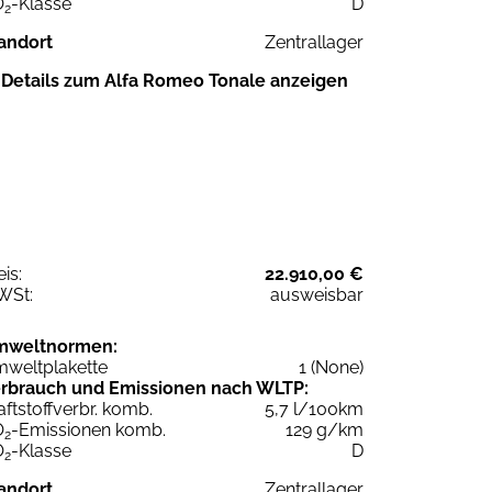
O
-Klasse
D
2
andort
Zentrallager
Details zum Alfa Romeo Tonale anzeigen
eis:
22.910,00 €
WSt:
ausweisbar
mweltnormen:
weltplakette
1 (None)
rbrauch und Emissionen nach WLTP:
aftstoffverbr. komb.
5,7 l/100km
O
-Emissionen komb.
129 g/km
2
O
-Klasse
D
2
andort
Zentrallager