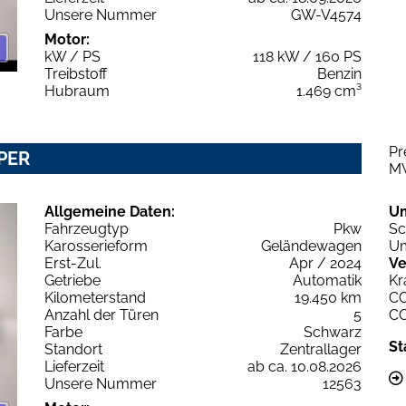
Unsere Nummer
GW-V4574
Motor:
kW / PS
118 kW / 160 PS
Treibstoff
Benzin
Hubraum
1.469 cm³
Pr
UPER
M
Allgemeine Daten:
U
Fahrzeugtyp
Pkw
Sc
Karosserieform
Geländewagen
Um
Erst-Zul.
Apr / 2024
Ve
Getriebe
Automatik
Kr
Kilometerstand
19.450 km
C
Anzahl der Türen
5
C
Farbe
Schwarz
St
Standort
Zentrallager
Lieferzeit
ab ca. 10.08.2026
Unsere Nummer
12563