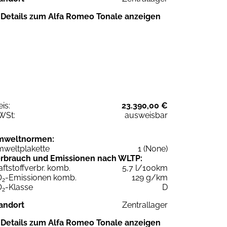
Details zum Alfa Romeo Tonale anzeigen
eis:
23.390,00 €
WSt:
ausweisbar
mweltnormen:
weltplakette
1 (None)
rbrauch und Emissionen nach WLTP:
aftstoffverbr. komb.
5,7 l/100km
O
-Emissionen komb.
129 g/km
2
O
-Klasse
D
2
andort
Zentrallager
Details zum Alfa Romeo Tonale anzeigen