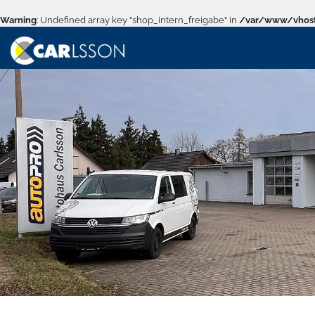
Warning
: Undefined array key "shop_intern_freigabe" in
/var/www/vhost