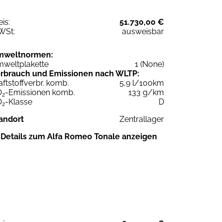
eis:
51.730,00 €
WSt:
ausweisbar
mweltnormen:
weltplakette
1 (None)
rbrauch und Emissionen nach WLTP:
aftstoffverbr. komb.
5,9 l/100km
O
-Emissionen komb.
133 g/km
2
O
-Klasse
D
2
andort
Zentrallager
Details zum Alfa Romeo Tonale anzeigen