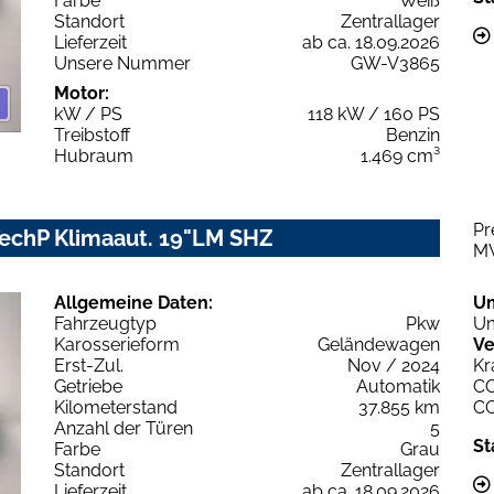
Farbe
Weiß
Standort
Zentrallager
Lieferzeit
ab ca. 18.09.2026
Unsere Nummer
GW-V3865
Motor:
kW / PS
118 kW / 160 PS
Treibstoff
Benzin
Hubraum
1.469 cm³
Pr
TechP Klimaaut. 19"LM SHZ
M
Allgemeine Daten:
U
Fahrzeugtyp
Pkw
Um
Karosserieform
Geländewagen
Ve
Erst-Zul.
Nov / 2024
Kr
Getriebe
Automatik
C
Kilometerstand
37.855 km
C
Anzahl der Türen
5
St
Farbe
Grau
Standort
Zentrallager
Lieferzeit
ab ca. 18.09.2026