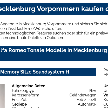
Mecklenburg Vorpommern kaufen o
e Angebote in Mecklenburg Vorpommern und sichern Sie sich
len lässt fast keine Wünsche offen.
en technologischen Features suchen oder sich für ein preiswe
hnen eine breite Palette an Optionen.
Alfa Romeo Tonale Modelle in Mecklenburg
Pr
e Memory Sitze Soundsystem H
M
Allgemeine Daten:
U
Fahrzeugtyp
Pkw
Um
Karosserieform
Geländewagen
Ve
Erst-Zul.
Feb / 2026
Kr
Getriebe
Automatik
C