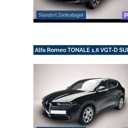
Standort Zentrallager
Alfa Romeo TONALE 1,6 VGT-D S