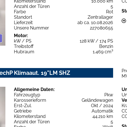
Kilometerstand
10.000 km
C
Anzahl der Türen
5
St
Farbe
Rot
Standort
Zentrallager
Lieferzeit
ab ca. 10.08.2026
Unsere Nummer
227080655
Motor:
kW / PS
128 kW / 174 PS
Treibstoff
Benzin
Hubraum
1.469 cm³
Pr
TechP Klimaaut. 19"LM SHZ
M
Allgemeine Daten:
U
Fahrzeugtyp
Pkw
Um
Karosserieform
Geländewagen
Ve
Erst-Zul.
Okt / 2024
Kr
Getriebe
Automatik
C
Kilometerstand
44.210 km
C
Anzahl der Türen
5
St