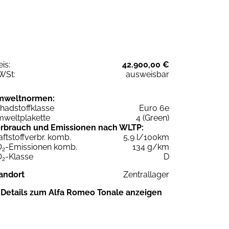
eis:
42.900,00 €
WSt:
ausweisbar
mweltnormen:
hadstoffklasse
Euro 6e
weltplakette
4 (Green)
rbrauch und Emissionen nach WLTP:
aftstoffverbr. komb.
5,9 l/100km
O
-Emissionen komb.
134 g/km
2
O
-Klasse
D
2
andort
Zentrallager
Details zum Alfa Romeo Tonale anzeigen