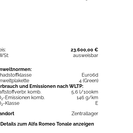
eis:
23.600,00 €
WSt:
ausweisbar
mweltnormen:
hadstoffklasse
Euro6d
weltplakette
4 (Green)
rbrauch und Emissionen nach WLTP:
aftstoffverbr. komb.
5,6 l/100km
O
-Emissionen komb.
146 g/km
2
O
-Klasse
E
2
andort
Zentrallager
Details zum Alfa Romeo Tonale anzeigen