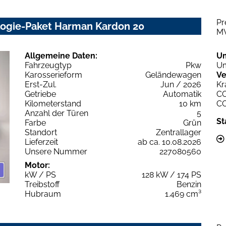
Pr
logie-Paket Harman Kardon 20
M
Allgemeine Daten:
U
Fahrzeugtyp
Pkw
Um
Karosserieform
Geländewagen
Ve
Erst-Zul.
Jun / 2026
Kr
Getriebe
Automatik
C
Kilometerstand
10 km
C
Anzahl der Türen
5
St
Farbe
Grün
Standort
Zentrallager
Lieferzeit
ab ca. 10.08.2026
Unsere Nummer
227080560
Motor:
kW / PS
128 kW / 174 PS
Treibstoff
Benzin
Hubraum
1.469 cm³