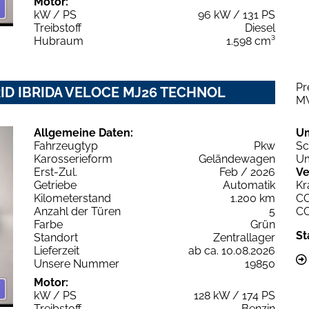
Motor:
kW / PS
96 kW / 131 PS
Treibstoff
Diesel
Hubraum
1.598 cm³
Pr
RID IBRIDA VELOCE MJ26 TECHNOL
M
Allgemeine Daten:
U
Fahrzeugtyp
Pkw
Sc
Karosserieform
Geländewagen
Um
Erst-Zul.
Feb / 2026
Ve
Getriebe
Automatik
Kr
Kilometerstand
1.200 km
C
Anzahl der Türen
5
C
Farbe
Grün
St
Standort
Zentrallager
Lieferzeit
ab ca. 10.08.2026
Unsere Nummer
19850
Motor:
kW / PS
128 kW / 174 PS
Treibstoff
Benzin