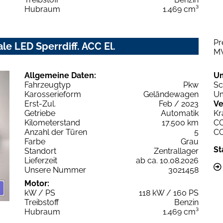
Hubraum
1.469 cm³
Pr
le LED Sperrdiff. ACC El.
M
Allgemeine Daten:
U
Fahrzeugtyp
Pkw
Sc
Karosserieform
Geländewagen
Um
Erst-Zul.
Feb / 2023
Ve
Getriebe
Automatik
Kr
Kilometerstand
17.500 km
C
Anzahl der Türen
5
C
Farbe
Grau
St
Standort
Zentrallager
Lieferzeit
ab ca. 10.08.2026
Unsere Nummer
3021458
Motor:
kW / PS
118 kW / 160 PS
Treibstoff
Benzin
Hubraum
1.469 cm³