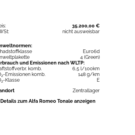
eis:
35.200,00 €
WSt:
nicht ausweisbar
mweltnormen:
hadstoffklasse
Euro6d
weltplakette
4 (Green)
rbrauch und Emissionen nach WLTP:
aftstoffverbr. komb.
6,5 l/100km
O
-Emissionen komb.
148 g/km
2
O
-Klasse
E
2
andort
Zentrallager
Details zum Alfa Romeo Tonale anzeigen