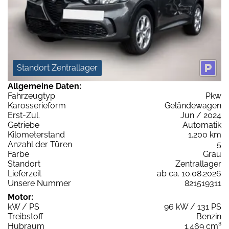
Standort Zentrallager
Allgemeine Daten:
Fahrzeugtyp
Pkw
Karosserieform
Geländewagen
Erst-Zul.
Jun / 2024
Getriebe
Automatik
Kilometerstand
1.200 km
Anzahl der Türen
5
Farbe
Grau
Standort
Zentrallager
Lieferzeit
ab ca. 10.08.2026
Unsere Nummer
821519311
Motor:
kW / PS
96 kW / 131 PS
Treibstoff
Benzin
Hubraum
1.469 cm³