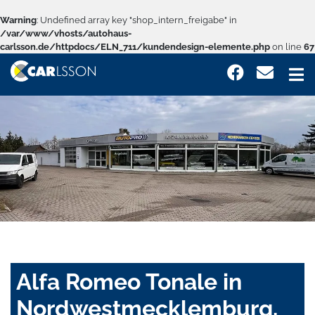
Warning
: Undefined array key "shop_intern_freigabe" in
/var/www/vhosts/autohaus-
carlsson.de/httpdocs/ELN_711/kundendesign-elemente.php
on line
67
Alfa Romeo Tonale in
Nordwestmecklemburg,