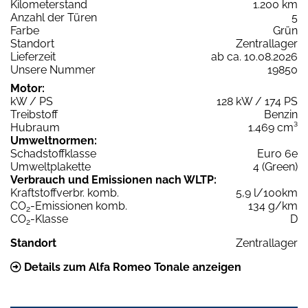
Kilometerstand
1.200 km
Anzahl der Türen
5
Farbe
Grün
Standort
Zentrallager
Lieferzeit
ab ca. 10.08.2026
Unsere Nummer
19850
Motor:
kW / PS
128 kW / 174 PS
Treibstoff
Benzin
Hubraum
1.469 cm³
Umweltnormen:
Schadstoffklasse
Euro 6e
Umweltplakette
4 (Green)
Verbrauch und Emissionen nach WLTP:
Kraftstoffverbr. komb.
5,9 l/100km
CO
-Emissionen komb.
134 g/km
2
CO
-Klasse
D
2
Standort
Zentrallager
Details zum Alfa Romeo Tonale anzeigen