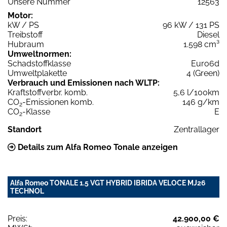
Unsere Nummer
12563
Motor:
kW / PS
96 kW / 131 PS
Treibstoff
Diesel
Hubraum
1.598 cm³
Umweltnormen:
Schadstoffklasse
Euro6d
Umweltplakette
4 (Green)
Verbrauch und Emissionen nach WLTP:
Kraftstoffverbr. komb.
5,6 l/100km
CO
-Emissionen komb.
146 g/km
2
CO
-Klasse
E
2
Standort
Zentrallager
Details zum Alfa Romeo Tonale anzeigen
Alfa Romeo TONALE 1.5 VGT HYBRID IBRIDA VELOCE MJ26
TECHNOL
Preis:
42.900,00 €