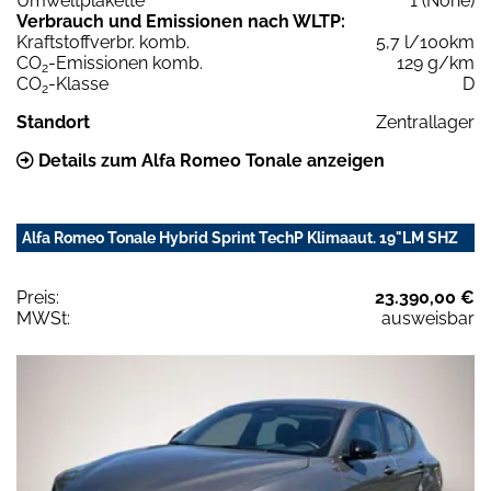
Umweltplakette
1 (None)
Verbrauch und Emissionen nach WLTP:
Kraftstoffverbr. komb.
5,7 l/100km
CO
-Emissionen komb.
129 g/km
2
CO
-Klasse
D
2
Standort
Zentrallager
Details zum Alfa Romeo Tonale anzeigen
Alfa Romeo Tonale Hybrid Sprint TechP Klimaaut. 19"LM SHZ
Preis:
23.390,00 €
MWSt:
ausweisbar