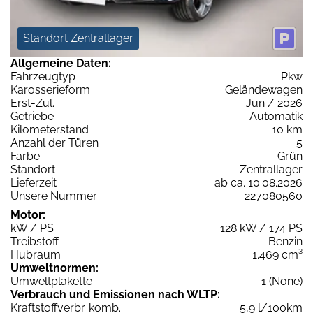
Standort Zentrallager
Allgemeine Daten:
Fahrzeugtyp
Pkw
Karosserieform
Geländewagen
Erst-Zul.
Jun / 2026
Getriebe
Automatik
Kilometerstand
10 km
Anzahl der Türen
5
Farbe
Grün
Standort
Zentrallager
Lieferzeit
ab ca. 10.08.2026
Unsere Nummer
227080560
Motor:
kW / PS
128 kW / 174 PS
Treibstoff
Benzin
Hubraum
1.469 cm³
Umweltnormen:
Umweltplakette
1 (None)
Verbrauch und Emissionen nach WLTP:
Kraftstoffverbr. komb.
5,9 l/100km