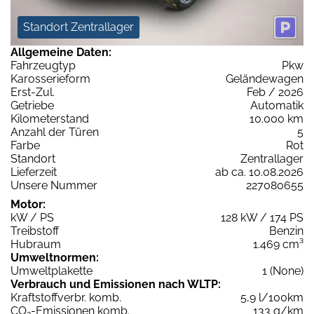
Standort Zentrallager
Allgemeine Daten:
Fahrzeugtyp
Pkw
Karosserieform
Geländewagen
Erst-Zul.
Feb / 2026
Getriebe
Automatik
Kilometerstand
10.000 km
Anzahl der Türen
5
Farbe
Rot
Standort
Zentrallager
Lieferzeit
ab ca. 10.08.2026
Unsere Nummer
227080655
Motor:
kW / PS
128 kW / 174 PS
Treibstoff
Benzin
Hubraum
1.469 cm³
Umweltnormen:
Umweltplakette
1 (None)
Verbrauch und Emissionen nach WLTP:
Kraftstoffverbr. komb.
5,9 l/100km
CO
-Emissionen komb.
133 g/km
2