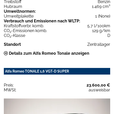
Treibstoff
Benzin
Hubraum
1.469 cm³
Umweltnormen:
Umweltplakette
1 (None)
Verbrauch und Emissionen nach WLTP:
Kraftstoffverbr. komb.
5,7 l/100km
CO
-Emissionen komb.
129 g/km
2
CO
-Klasse
D
2
Standort
Zentrallager
Details zum Alfa Romeo Tonale anzeigen
Alfa Romeo TONALE 1,6 VGT-D SUPER
Preis:
23.600,00 €
MWSt:
ausweisbar