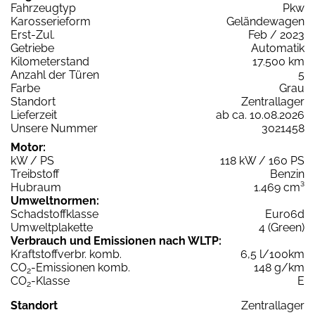
Fahrzeugtyp
Pkw
Karosserieform
Geländewagen
Erst-Zul.
Feb / 2023
Getriebe
Automatik
Kilometerstand
17.500 km
Anzahl der Türen
5
Farbe
Grau
Standort
Zentrallager
Lieferzeit
ab ca. 10.08.2026
Unsere Nummer
3021458
Motor:
kW / PS
118 kW / 160 PS
Treibstoff
Benzin
Hubraum
1.469 cm³
Umweltnormen:
Schadstoffklasse
Euro6d
Umweltplakette
4 (Green)
Verbrauch und Emissionen nach WLTP:
Kraftstoffverbr. komb.
6,5 l/100km
CO
-Emissionen komb.
148 g/km
2
CO
-Klasse
E
2
Standort
Zentrallager