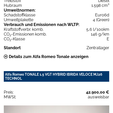
Treibstoff
Diesel
Hubraum
1.598 cm³
Umweltnormen:
Schadstoffklasse
Euro6d
Umweltplakette
4 (Green)
Verbrauch und Emissionen nach WLTP:
Kraftstoffverbr. komb.
5,6 l/100km
CO
-Emissionen komb.
146 g/km
2
CO
-Klasse
E
2
Standort
Zentrallager
Details zum Alfa Romeo Tonale anzeigen
Alfa Romeo TONALE 1.5 VGT HYBRID IBRIDA VELOCE MJ26
TECHNOL
Preis:
42.900,00 €
MWSt:
ausweisbar