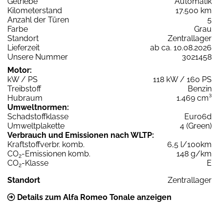
Getriebe
Automatik
Kilometerstand
17.500 km
Anzahl der Türen
5
Farbe
Grau
Standort
Zentrallager
Lieferzeit
ab ca. 10.08.2026
Unsere Nummer
3021458
Motor:
kW / PS
118 kW / 160 PS
Treibstoff
Benzin
Hubraum
1.469 cm³
Umweltnormen:
Schadstoffklasse
Euro6d
Umweltplakette
4 (Green)
Verbrauch und Emissionen nach WLTP:
Kraftstoffverbr. komb.
6,5 l/100km
CO
-Emissionen komb.
148 g/km
2
CO
-Klasse
E
2
Standort
Zentrallager
Details zum Alfa Romeo Tonale anzeigen