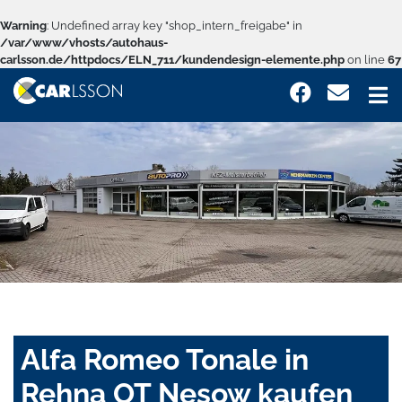
Warning
: Undefined array key "shop_intern_freigabe" in
/var/www/vhosts/autohaus-
carlsson.de/httpdocs/ELN_711/kundendesign-elemente.php
on line
67
Alfa Romeo Tonale in
Rehna OT Nesow kaufen