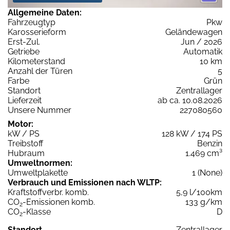
Allgemeine Daten:
Fahrzeugtyp
Pkw
Karosserieform
Geländewagen
Erst-Zul.
Jun / 2026
Getriebe
Automatik
Kilometerstand
10 km
Anzahl der Türen
5
Farbe
Grün
Standort
Zentrallager
Lieferzeit
ab ca. 10.08.2026
Unsere Nummer
227080560
Motor:
kW / PS
128 kW / 174 PS
Treibstoff
Benzin
Hubraum
1.469 cm³
Umweltnormen:
Umweltplakette
1 (None)
Verbrauch und Emissionen nach WLTP:
Kraftstoffverbr. komb.
5,9 l/100km
CO
-Emissionen komb.
133 g/km
2
CO
-Klasse
D
2
Standort
Zentrallager