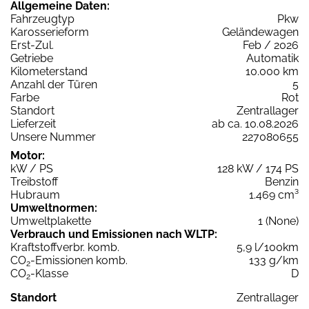
Allgemeine Daten:
Fahrzeugtyp
Pkw
Karosserieform
Geländewagen
Erst-Zul.
Feb / 2026
Getriebe
Automatik
Kilometerstand
10.000 km
Anzahl der Türen
5
Farbe
Rot
Standort
Zentrallager
Lieferzeit
ab ca. 10.08.2026
Unsere Nummer
227080655
Motor:
kW / PS
128 kW / 174 PS
Treibstoff
Benzin
Hubraum
1.469 cm³
Umweltnormen:
Umweltplakette
1 (None)
Verbrauch und Emissionen nach WLTP:
Kraftstoffverbr. komb.
5,9 l/100km
CO
-Emissionen komb.
133 g/km
2
CO
-Klasse
D
2
Standort
Zentrallager