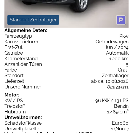
Standort Zentrallager
Allgemeine Daten:
Fahrzeugtyp
Pkw
Karosserieform
Geländewagen
Erst-Zul.
Jun / 2024
Getriebe
Automatik
Kilometerstand
1.200 km
Anzahl der Türen
5
Farbe
Grau
Standort
Zentrallager
Lieferzeit
ab ca. 10.08.2026
Unsere Nummer
821519311
Motor:
kW / PS
96 kW / 131 PS
Treibstoff
Benzin
Hubraum
1.469 cm³
Umweltnormen:
Schadstoffklasse
Euro6d
Umweltplakette
1 (None)