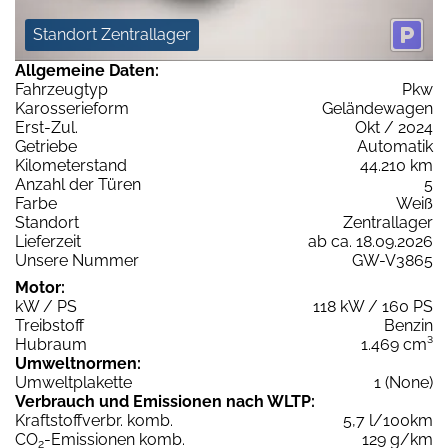
Standort Zentrallager
Allgemeine Daten:
Fahrzeugtyp
Pkw
Karosserieform
Geländewagen
Erst-Zul.
Okt / 2024
Getriebe
Automatik
Kilometerstand
44.210 km
Anzahl der Türen
5
Farbe
Weiß
Standort
Zentrallager
Lieferzeit
ab ca. 18.09.2026
Unsere Nummer
GW-V3865
Motor:
kW / PS
118 kW / 160 PS
Treibstoff
Benzin
Hubraum
1.469 cm³
Umweltnormen:
Umweltplakette
1 (None)
Verbrauch und Emissionen nach WLTP:
Kraftstoffverbr. komb.
5,7 l/100km
CO
-Emissionen komb.
129 g/km
2