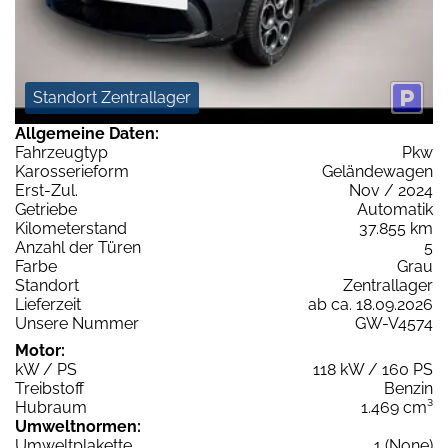
Standort Zentrallager
Allgemeine Daten:
Fahrzeugtyp
Pkw
Karosserieform
Geländewagen
Erst-Zul.
Nov / 2024
Getriebe
Automatik
Kilometerstand
37.855 km
Anzahl der Türen
5
Farbe
Grau
Standort
Zentrallager
Lieferzeit
ab ca. 18.09.2026
Unsere Nummer
GW-V4574
Motor:
kW / PS
118 kW / 160 PS
Treibstoff
Benzin
Hubraum
1.469 cm³
Umweltnormen:
Umweltplakette
1 (None)