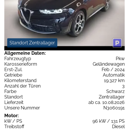
Standort Zentrallager
Allgemeine Daten:
Fahrzeugtyp
Pkw
Karosserieform
Geländewagen
Erst-Zul.
Feb / 2024
Getriebe
Automatik
Kilometerstand
19.327 km
Anzahl der Türen
3
Farbe
Schwarz
Standort
Zentrallager
Lieferzeit
ab ca. 10.08.2026
Unsere Nummer
N3060191
Motor:
kW / PS
96 kW / 131 PS
Treibstoff
Diesel