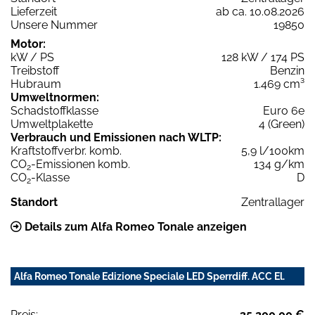
Lieferzeit
ab ca. 10.08.2026
Unsere Nummer
19850
Motor:
kW / PS
128 kW / 174 PS
Treibstoff
Benzin
Hubraum
1.469 cm³
Umweltnormen:
Schadstoffklasse
Euro 6e
Umweltplakette
4 (Green)
Verbrauch und Emissionen nach WLTP:
Kraftstoffverbr. komb.
5,9 l/100km
CO
-Emissionen komb.
134 g/km
2
CO
-Klasse
D
2
Standort
Zentrallager
Details zum Alfa Romeo Tonale anzeigen
Alfa Romeo Tonale Edizione Speciale LED Sperrdiff. ACC El.
Preis:
35.200,00 €