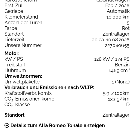
Erst-Zul.
Feb / 2026
Getriebe
Automatik
Kilometerstand
10.000 km
Anzahl der Türen
5
Farbe
Rot
Standort
Zentrallager
Lieferzeit
ab ca. 10.08.2026
Unsere Nummer
227080655
Motor:
kW / PS
128 kW / 174 PS
Treibstoff
Benzin
Hubraum
1.469 cm³
Umweltnormen:
Umweltplakette
1 (None)
Verbrauch und Emissionen nach WLTP:
Kraftstoffverbr. komb.
5,9 l/100km
CO
-Emissionen komb.
133 g/km
2
CO
-Klasse
D
2
Standort
Zentrallager
Details zum Alfa Romeo Tonale anzeigen