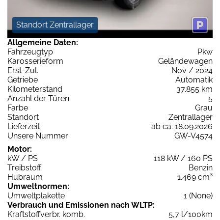
Standort Zentrallager
Allgemeine Daten:
Fahrzeugtyp
Pkw
Karosserieform
Geländewagen
Erst-Zul.
Nov / 2024
Getriebe
Automatik
Kilometerstand
37.855 km
Anzahl der Türen
5
Farbe
Grau
Standort
Zentrallager
Lieferzeit
ab ca. 18.09.2026
Unsere Nummer
GW-V4574
Motor:
kW / PS
118 kW / 160 PS
Treibstoff
Benzin
Hubraum
1.469 cm³
Umweltnormen:
Umweltplakette
1 (None)
Verbrauch und Emissionen nach WLTP:
Kraftstoffverbr. komb.
5,7 l/100km