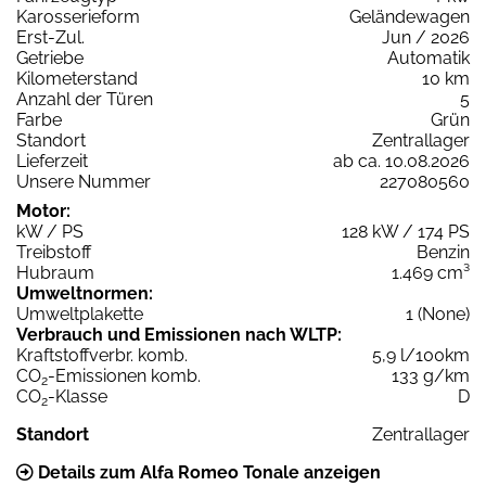
Karosserieform
Geländewagen
Erst-Zul.
Jun / 2026
Getriebe
Automatik
Kilometerstand
10 km
Anzahl der Türen
5
Farbe
Grün
Standort
Zentrallager
Lieferzeit
ab ca. 10.08.2026
Unsere Nummer
227080560
Motor:
kW / PS
128 kW / 174 PS
Treibstoff
Benzin
Hubraum
1.469 cm³
Umweltnormen:
Umweltplakette
1 (None)
Verbrauch und Emissionen nach WLTP:
Kraftstoffverbr. komb.
5,9 l/100km
CO
-Emissionen komb.
133 g/km
2
CO
-Klasse
D
2
Standort
Zentrallager
Details zum Alfa Romeo Tonale anzeigen