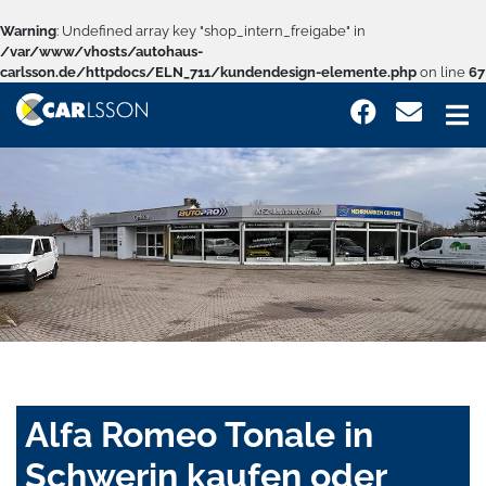
Warning
: Undefined array key "shop_intern_freigabe" in
/var/www/vhosts/autohaus-
carlsson.de/httpdocs/ELN_711/kundendesign-elemente.php
on line
67
Alfa Romeo Tonale in
Schwerin kaufen oder