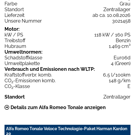
Farbe
Grau
Standort
Zentrallager
Lieferzeit
ab ca. 10.08.2026
Unsere Nummer
3021458
Motor:
kW / PS
118 kW / 160 PS
Treibstoff
Benzin
Hubraum
1.469 cm³
Umweltnormen:
Schadstoffklasse
Euro6d
Umweltplakette
4 (Green)
Verbrauch und Emissionen nach WLTP:
Kraftstoffverbr. komb.
6,5 l/100km
CO
-Emissionen komb.
148 g/km
2
CO
-Klasse
E
2
Standort
Zentrallager
Details zum Alfa Romeo Tonale anzeigen
Alfa Romeo Tonale Veloce Technologie-Paket Harman Kardon
20