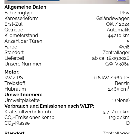
Allgemeine Daten:
Fahrzeugtyp
Pkw
Karosserieform
Geländewagen
Erst-Zul.
Okt / 2024
Getriebe
Automatik
Kilometerstand
44.210 km
Anzahl der Türen
5
Farbe
Weiß
Standort
Zentrallager
Lieferzeit
ab ca. 18.09.2026
Unsere Nummer
GW-V3865
Motor:
kW / PS
118 kW / 160 PS
Treibstoff
Benzin
Hubraum
1.469 cm³
Umweltnormen:
Umweltplakette
1 (None)
Verbrauch und Emissionen nach WLTP:
Kraftstoffverbr. komb.
5,7 l/100km
CO
-Emissionen komb.
129 g/km
2
CO
-Klasse
D
2
Standort
Zentrallager