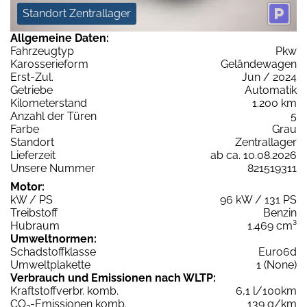
Standort Zentrallager
Allgemeine Daten:
Fahrzeugtyp
Pkw
Karosserieform
Geländewagen
Erst-Zul.
Jun / 2024
Getriebe
Automatik
Kilometerstand
1.200 km
Anzahl der Türen
5
Farbe
Grau
Standort
Zentrallager
Lieferzeit
ab ca. 10.08.2026
Unsere Nummer
821519311
Motor:
kW / PS
96 kW / 131 PS
Treibstoff
Benzin
Hubraum
1.469 cm³
Umweltnormen:
Schadstoffklasse
Euro6d
Umweltplakette
1 (None)
Verbrauch und Emissionen nach WLTP:
Kraftstoffverbr. komb.
6,1 l/100km
CO
-Emissionen komb.
139 g/km