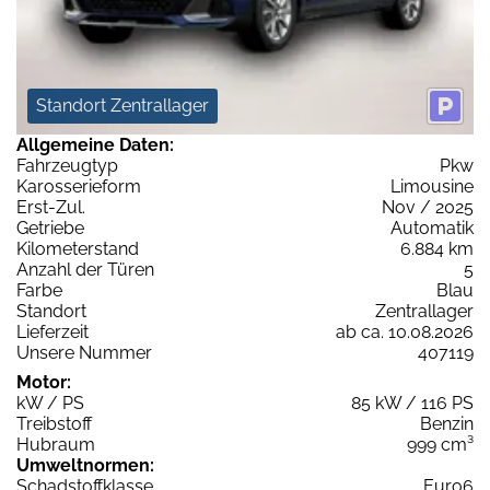
Standort Zentrallager
Allgemeine Daten:
Fahrzeugtyp
Pkw
Karosserieform
Limousine
Erst-Zul.
Nov / 2025
Getriebe
Automatik
Kilometerstand
6.884 km
Anzahl der Türen
5
Farbe
Blau
Standort
Zentrallager
Lieferzeit
ab ca. 10.08.2026
Unsere Nummer
407119
Motor:
kW / PS
85 kW / 116 PS
Treibstoff
Benzin
Hubraum
999 cm³
Umweltnormen:
Schadstoffklasse
Euro6