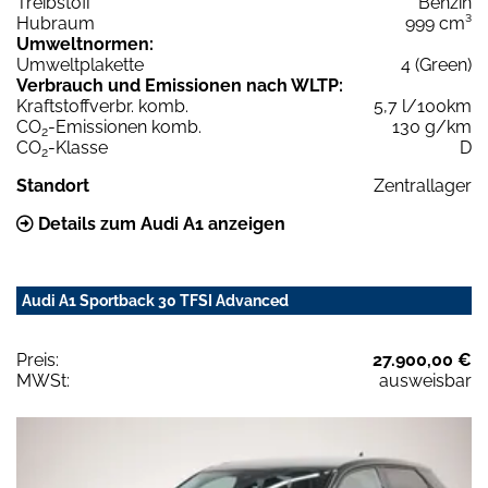
Treibstoff
Benzin
Hubraum
999 cm³
Umweltnormen:
Umweltplakette
4 (Green)
Verbrauch und Emissionen nach WLTP:
Kraftstoffverbr. komb.
5,7 l/100km
CO
-Emissionen komb.
130 g/km
2
CO
-Klasse
D
2
Standort
Zentrallager
Details zum Audi A1 anzeigen
Audi A1 Sportback 30 TFSI Advanced
Preis:
27.900,00 €
MWSt:
ausweisbar