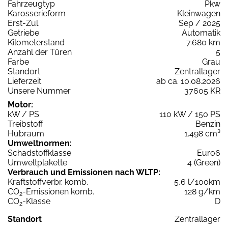
Fahrzeugtyp
Pkw
Karosserieform
Kleinwagen
Erst-Zul.
Sep / 2025
Getriebe
Automatik
Kilometerstand
7.680 km
Anzahl der Türen
5
Farbe
Grau
Standort
Zentrallager
Lieferzeit
ab ca. 10.08.2026
Unsere Nummer
37605 KR
Motor:
kW / PS
110 kW / 150 PS
Treibstoff
Benzin
Hubraum
1.498 cm³
Umweltnormen:
Schadstoffklasse
Euro6
Umweltplakette
4 (Green)
Verbrauch und Emissionen nach WLTP:
Kraftstoffverbr. komb.
5,6 l/100km
CO
-Emissionen komb.
128 g/km
2
CO
-Klasse
D
2
Standort
Zentrallager