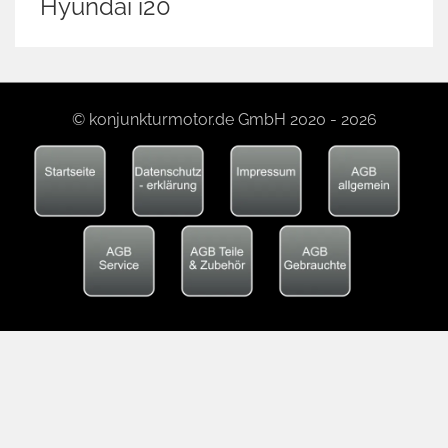
Hyundai i20
© konjunkturmotor.de GmbH 2020 - 2026