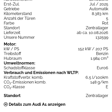
Erst-Zul.
Jul / 2025
Getriebe
Automatik
Kilometerstand
8.383 km
Anzahl der Türen
5
Farbe
Rot
Standort
Zentrallager
Lieferzeit
ab ca. 10.08.2026
Unsere Nummer
132599
Motor:
kW / PS
152 kW / 207 PS
Treibstoff
Benzin
Hubraum
1.984 cm³
Umweltnormen:
Schadstoffklasse
Euro6
Verbrauch und Emissionen nach WLTP:
Kraftstoffverbr. komb.
6,5 l/100km
CO
-Emissionen komb.
148 g/km
2
CO
-Klasse
E
2
Standort
Zentrallager
Details zum Audi A1 anzeigen