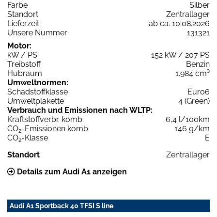
Farbe
Silber
Standort
Zentrallager
Lieferzeit
ab ca. 10.08.2026
Unsere Nummer
131321
Motor:
kW / PS
152 kW / 207 PS
Treibstoff
Benzin
Hubraum
1.984 cm³
Umweltnormen:
Schadstoffklasse
Euro6
Umweltplakette
4 (Green)
Verbrauch und Emissionen nach WLTP:
Kraftstoffverbr. komb.
6,4 l/100km
CO
-Emissionen komb.
146 g/km
2
CO
-Klasse
E
2
Standort
Zentrallager
Details zum Audi A1 anzeigen
Audi A1 Sportback 40 TFSI S line