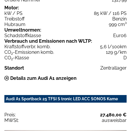
Motor:
kW / PS
85 kW / 116 PS
Treibstoff
Benzin
Hubraum
999 cm³
Umweltnormen:
Schadstoffklasse
Euro6
Verbrauch und Emissionen nach WLTP:
Kraftstoffverbr. komb.
5,6 l/100km
CO
-Emissionen komb.
129 g/km
2
CO
-Klasse
D
2
Standort
Zentrallager
Details zum Audi A1 anzeigen
Audi A1 Sportback 25 TFSI S tronic LED ACC SONOS Kame
Preis:
27.480,00 €
MWSt:
ausweisbar