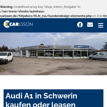
Warning
: Undefined array key "shop_intern_freigabe" in
/var/www/vhosts/autohaus-
carlsson.de/httpdocs/ELN_711/kundendesign-elemente.php
on line
67
Audi A1 in Schwerin
kaufen oder leasen