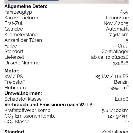
Allgemeine Daten:
Fahrzeugtyp
Pkw
Karosserieform
Limousine
Erst-Zul.
Nov / 2025
Getriebe
Automatik
Kilometerstand
7.362 km
Anzahl der Türen
5
Farbe
Grau
Standort
Zentrallager
Lieferzeit
ab ca. 10.08.2026
Unsere Nummer
135826
Motor:
kW / PS
85 kW / 116 PS
Treibstoff
Benzin
Hubraum
999 cm³
Umweltnormen:
Schadstoffklasse
Euro6
Verbrauch und Emissionen nach WLTP:
Kraftstoffverbr. komb.
5,6 l/100km
CO
-Emissionen komb.
127 g/km
2
CO
-Klasse
D
2
Standort
Zentrallager