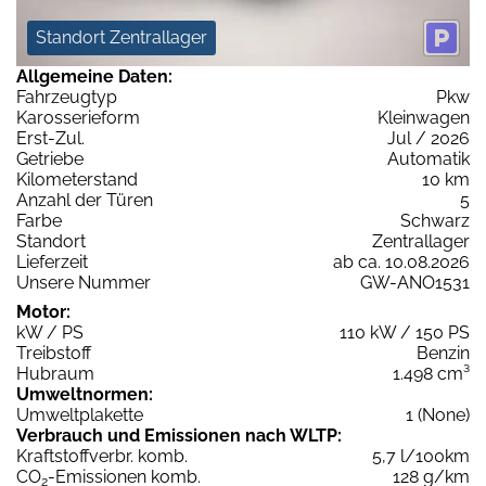
Standort Zentrallager
Allgemeine Daten:
Fahrzeugtyp
Pkw
Karosserieform
Kleinwagen
Erst-Zul.
Jul / 2026
Getriebe
Automatik
Kilometerstand
10 km
Anzahl der Türen
5
Farbe
Schwarz
Standort
Zentrallager
Lieferzeit
ab ca. 10.08.2026
Unsere Nummer
GW-ANO1531
Motor:
kW / PS
110 kW / 150 PS
Treibstoff
Benzin
Hubraum
1.498 cm³
Umweltnormen:
Umweltplakette
1 (None)
Verbrauch und Emissionen nach WLTP:
Kraftstoffverbr. komb.
5,7 l/100km
CO
-Emissionen komb.
128 g/km
2