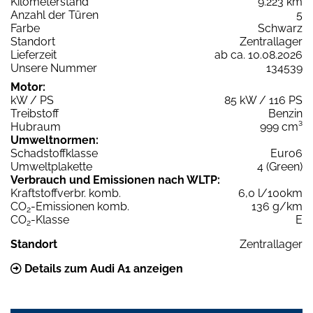
Kilometerstand
9.223 km
Anzahl der Türen
5
Farbe
Schwarz
Standort
Zentrallager
Lieferzeit
ab ca. 10.08.2026
Unsere Nummer
134539
Motor:
kW / PS
85 kW / 116 PS
Treibstoff
Benzin
Hubraum
999 cm³
Umweltnormen:
Schadstoffklasse
Euro6
Umweltplakette
4 (Green)
Verbrauch und Emissionen nach WLTP:
Kraftstoffverbr. komb.
6,0 l/100km
CO
-Emissionen komb.
136 g/km
2
CO
-Klasse
E
2
Standort
Zentrallager
Details zum Audi A1 anzeigen