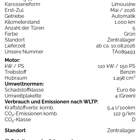
Karosserieform
Limousine
Erst-Zul.
Mai / 2026
Getriebe
Automatik
Kilometerstand
1.000 km
Anzahl der Türen
5
Farbe
Grün
Standort
Zentrallager
Lieferzeit
ab ca. 10.08.2026
Unsere Nummer
TA089493
Motor:
kW / PS
110 kW / 150 PS
Treibstoff
Benzin
Hubraum
1.498 cm³
Umweltnormen:
Schadstoffklasse
Euro 6e
Umweltplakette
4 (Green)
Verbrauch und Emissionen nach WLTP:
Kraftstoffverbr. komb.
5,4 l/100km
CO
-Emissionen komb.
122 g/km
2
CO
-Klasse
D
2
Standort
Zentrallager