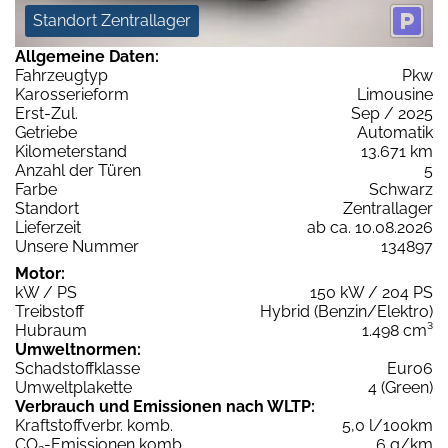
Standort Zentrallager
Allgemeine Daten:
Fahrzeugtyp
Pkw
Karosserieform
Limousine
Erst-Zul.
Sep / 2025
Getriebe
Automatik
Kilometerstand
13.671 km
Anzahl der Türen
5
Farbe
Schwarz
Standort
Zentrallager
Lieferzeit
ab ca. 10.08.2026
Unsere Nummer
134897
Motor:
kW / PS
150 kW / 204 PS
Treibstoff
Hybrid (Benzin/Elektro)
Hubraum
1.498 cm³
Umweltnormen:
Schadstoffklasse
Euro6
Umweltplakette
4 (Green)
Verbrauch und Emissionen nach WLTP:
Kraftstoffverbr. komb.
5,0 l/100km
CO
-Emissionen komb.
6 g/km