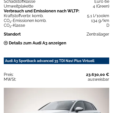
Schadstoffklasse
Euro 6e
Umweltplakette
4 (Green)
Verbrauch und Emissionen nach WLTP:
Kraftstoffverbr. komb.
5,1 l/100km
CO
-Emissionen komb.
134 g/km
2
CO
-Klasse
D
2
Standort
Zentrallager
Details zum Audi A3 anzeigen
Audi A3 Sportback advanced 35 TDI Navi Plus Virtuell
Preis:
23.630,00 €
MWSt:
ausweisbar