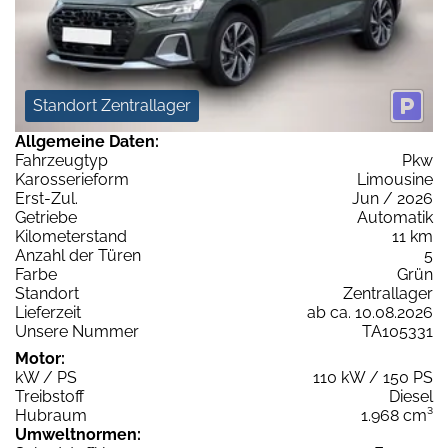
Standort Zentrallager
Allgemeine Daten:
Fahrzeugtyp
Pkw
Karosserieform
Limousine
Erst-Zul.
Jun / 2026
Getriebe
Automatik
Kilometerstand
11 km
Anzahl der Türen
5
Farbe
Grün
Standort
Zentrallager
Lieferzeit
ab ca. 10.08.2026
Unsere Nummer
TA105331
Motor:
kW / PS
110 kW / 150 PS
Treibstoff
Diesel
Hubraum
1.968 cm³
Umweltnormen: