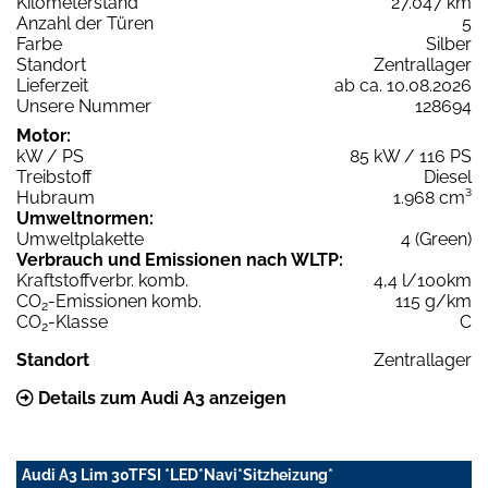
Kilometerstand
27.047 km
Anzahl der Türen
5
Farbe
Silber
Standort
Zentrallager
Lieferzeit
ab ca. 10.08.2026
Unsere Nummer
128694
Motor:
kW / PS
85 kW / 116 PS
Treibstoff
Diesel
Hubraum
1.968 cm³
Umweltnormen:
Umweltplakette
4 (Green)
Verbrauch und Emissionen nach WLTP:
Kraftstoffverbr. komb.
4,4 l/100km
CO
-Emissionen komb.
115 g/km
2
CO
-Klasse
C
2
Standort
Zentrallager
Details zum Audi A3 anzeigen
Audi A3 Lim 30TFSI *LED*Navi*Sitzheizung*