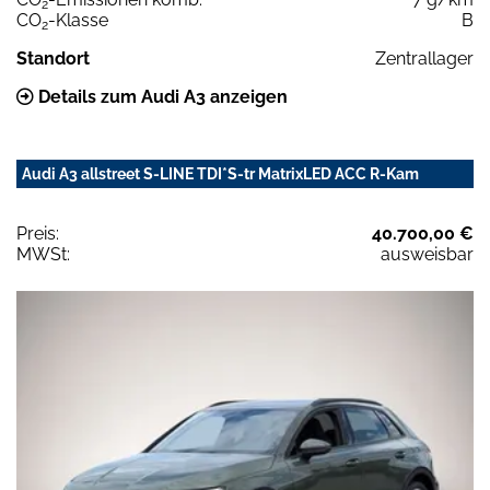
2
CO
-Klasse
B
2
Standort
Zentrallager
Details zum Audi A3 anzeigen
Audi A3 allstreet S-LINE TDI*S-tr MatrixLED ACC R-Kam
Preis:
40.700,00 €
MWSt:
ausweisbar