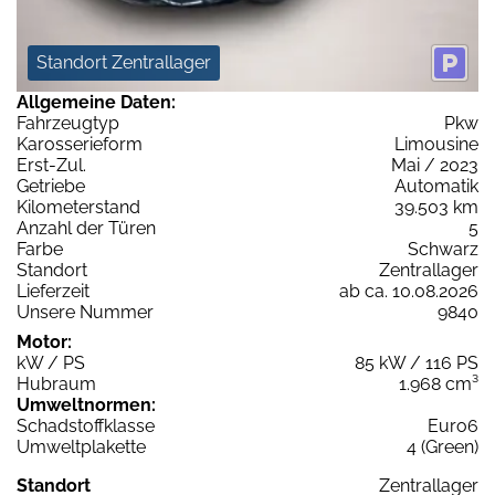
Standort Zentrallager
Allgemeine Daten:
Fahrzeugtyp
Pkw
Karosserieform
Limousine
Erst-Zul.
Mai / 2023
Getriebe
Automatik
Kilometerstand
39.503 km
Anzahl der Türen
5
Farbe
Schwarz
Standort
Zentrallager
Lieferzeit
ab ca. 10.08.2026
Unsere Nummer
9840
Motor:
kW / PS
85 kW / 116 PS
Hubraum
1.968 cm³
Umweltnormen:
Schadstoffklasse
Euro6
Umweltplakette
4 (Green)
Standort
Zentrallager