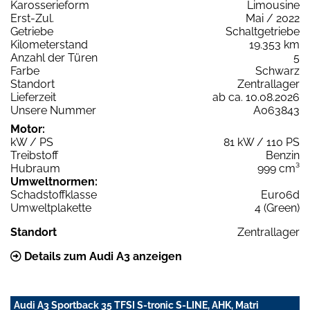
Karosserieform
Limousine
Erst-Zul.
Mai / 2022
Getriebe
Schaltgetriebe
Kilometerstand
19.353 km
Anzahl der Türen
5
Farbe
Schwarz
Standort
Zentrallager
Lieferzeit
ab ca. 10.08.2026
Unsere Nummer
A063843
Motor:
kW / PS
81 kW / 110 PS
Treibstoff
Benzin
Hubraum
999 cm³
Umweltnormen:
Schadstoffklasse
Euro6d
Umweltplakette
4 (Green)
Standort
Zentrallager
Details zum Audi A3 anzeigen
Audi A3 Sportback 35 TFSI S-tronic S-LINE, AHK, Matri