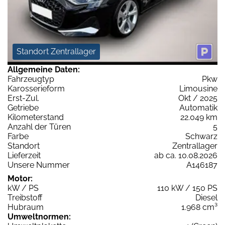
Standort Zentrallager
Allgemeine Daten:
Fahrzeugtyp
Pkw
Karosserieform
Limousine
Erst-Zul.
Okt / 2025
Getriebe
Automatik
Kilometerstand
22.049 km
Anzahl der Türen
5
Farbe
Schwarz
Standort
Zentrallager
Lieferzeit
ab ca. 10.08.2026
Unsere Nummer
A146187
Motor:
kW / PS
110 kW / 150 PS
Treibstoff
Diesel
Hubraum
1.968 cm³
Umweltnormen: