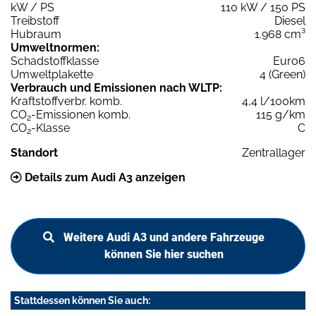
kW / PS
110 kW / 150 PS
Treibstoff
Diesel
Hubraum
1.968 cm³
Umweltnormen:
Schadstoffklasse
Euro6
Umweltplakette
4 (Green)
Verbrauch und Emissionen nach WLTP:
Kraftstoffverbr. komb.
4,4 l/100km
CO
-Emissionen komb.
115 g/km
2
CO
-Klasse
C
2
Standort
Zentrallager
Details zum Audi A3 anzeigen
Weitere Audi A3 und andere Fahrzeuge
können Sie hier suchen
Stattdessen können Sie auch: