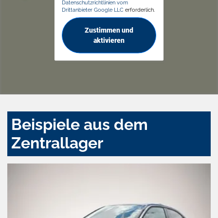
Datenschutzrichtlinien vom
Drittanbieter Google LLC
erforderlich.
Zustimmen und
aktivieren
Beispiele aus dem
Zentrallager