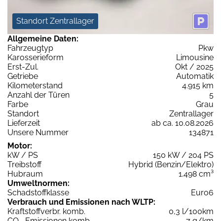
Standort Zentrallager
Allgemeine Daten:
Fahrzeugtyp
Pkw
Karosserieform
Limousine
Erst-Zul.
Okt / 2025
Getriebe
Automatik
Kilometerstand
4.915 km
Anzahl der Türen
5
Farbe
Grau
Standort
Zentrallager
Lieferzeit
ab ca. 10.08.2026
Unsere Nummer
134871
Motor:
kW / PS
150 kW / 204 PS
Treibstoff
Hybrid (Benzin/Elektro)
Hubraum
1.498 cm³
Umweltnormen:
Schadstoffklasse
Euro6
Verbrauch und Emissionen nach WLTP:
Kraftstoffverbr. komb.
0,3 l/100km
CO
-Emissionen komb.
7 g/km