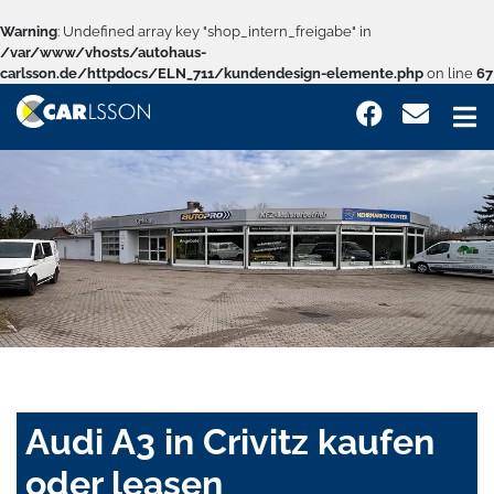
Warning
: Undefined array key "shop_intern_freigabe" in
/var/www/vhosts/autohaus-
carlsson.de/httpdocs/ELN_711/kundendesign-elemente.php
on line
67
Audi A3 in Crivitz kaufen
oder leasen