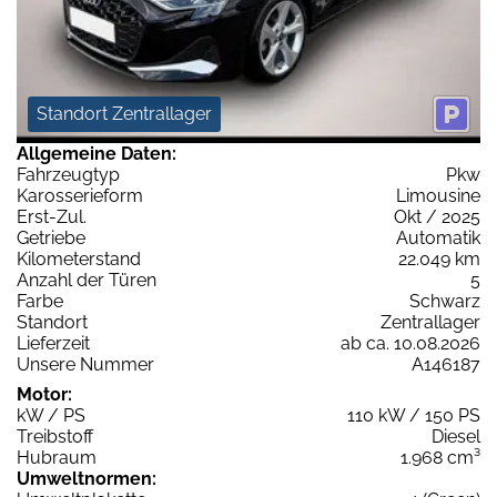
Standort Zentrallager
Allgemeine Daten:
Fahrzeugtyp
Pkw
Karosserieform
Limousine
Erst-Zul.
Okt / 2025
Getriebe
Automatik
Kilometerstand
22.049 km
Anzahl der Türen
5
Farbe
Schwarz
Standort
Zentrallager
Lieferzeit
ab ca. 10.08.2026
Unsere Nummer
A146187
Motor:
kW / PS
110 kW / 150 PS
Treibstoff
Diesel
Hubraum
1.968 cm³
Umweltnormen: