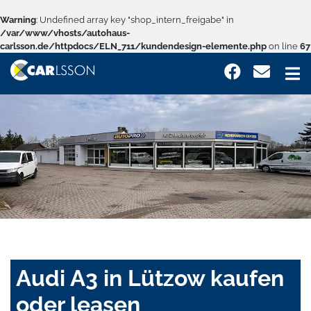
Warning
: Undefined array key "shop_intern_freigabe" in
/var/www/vhosts/autohaus-
carlsson.de/httpdocs/ELN_711/kundendesign-elemente.php
on line
67
Audi A3 in Lützow kaufen
oder leasen