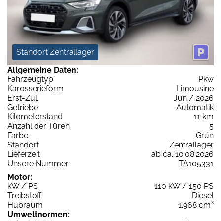
Standort Zentrallager
Allgemeine Daten:
Fahrzeugtyp
Pkw
Karosserieform
Limousine
Erst-Zul.
Jun / 2026
Getriebe
Automatik
Kilometerstand
11 km
Anzahl der Türen
5
Farbe
Grün
Standort
Zentrallager
Lieferzeit
ab ca. 10.08.2026
Unsere Nummer
TA105331
Motor:
kW / PS
110 kW / 150 PS
Treibstoff
Diesel
Hubraum
1.968 cm³
Umweltnormen: