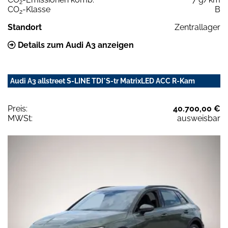
2
CO
-Klasse
B
2
Standort
Zentrallager
Details zum Audi A3 anzeigen
Audi A3 allstreet S-LINE TDI*S-tr MatrixLED ACC R-Kam
Preis:
40.700,00 €
MWSt:
ausweisbar