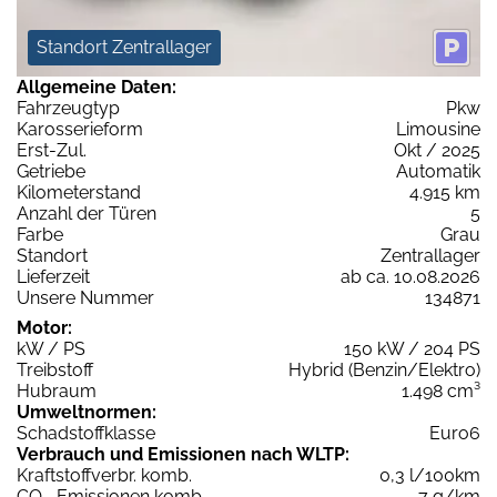
Standort Zentrallager
Allgemeine Daten:
Fahrzeugtyp
Pkw
Karosserieform
Limousine
Erst-Zul.
Okt / 2025
Getriebe
Automatik
Kilometerstand
4.915 km
Anzahl der Türen
5
Farbe
Grau
Standort
Zentrallager
Lieferzeit
ab ca. 10.08.2026
Unsere Nummer
134871
Motor:
kW / PS
150 kW / 204 PS
Treibstoff
Hybrid (Benzin/Elektro)
Hubraum
1.498 cm³
Umweltnormen:
Schadstoffklasse
Euro6
Verbrauch und Emissionen nach WLTP:
Kraftstoffverbr. komb.
0,3 l/100km
CO
-Emissionen komb.
7 g/km