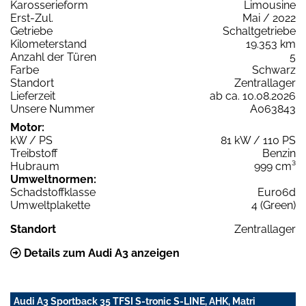
Karosserieform
Limousine
Erst-Zul.
Mai / 2022
Getriebe
Schaltgetriebe
Kilometerstand
19.353 km
Anzahl der Türen
5
Farbe
Schwarz
Standort
Zentrallager
Lieferzeit
ab ca. 10.08.2026
Unsere Nummer
A063843
Motor:
kW / PS
81 kW / 110 PS
Treibstoff
Benzin
Hubraum
999 cm³
Umweltnormen:
Schadstoffklasse
Euro6d
Umweltplakette
4 (Green)
Standort
Zentrallager
Details zum Audi A3 anzeigen
Audi A3 Sportback 35 TFSI S-tronic S-LINE, AHK, Matri