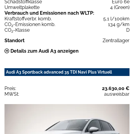
Schadstoffklasse
Euro 6e
Umweltplakette
4 (Green)
Verbrauch und Emissionen nach WLTP:
Kraftstoffverbr. komb.
5,1 l/100km
CO
-Emissionen komb.
134 g/km
2
CO
-Klasse
D
2
Standort
Zentrallager
Details zum Audi A3 anzeigen
Audi A3 Sportback advanced 35 TDI Navi Plus Virtuell
Preis:
23.630,00 €
MWSt:
ausweisbar