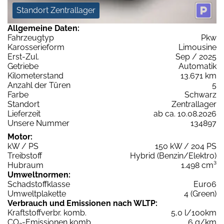
Standort Zentrallager
Allgemeine Daten:
Fahrzeugtyp
Pkw
Karosserieform
Limousine
Erst-Zul.
Sep / 2025
Getriebe
Automatik
Kilometerstand
13.671 km
Anzahl der Türen
5
Farbe
Schwarz
Standort
Zentrallager
Lieferzeit
ab ca. 10.08.2026
Unsere Nummer
134897
Motor:
kW / PS
150 kW / 204 PS
Treibstoff
Hybrid (Benzin/Elektro)
Hubraum
1.498 cm³
Umweltnormen:
Schadstoffklasse
Euro6
Umweltplakette
4 (Green)
Verbrauch und Emissionen nach WLTP:
Kraftstoffverbr. komb.
5,0 l/100km
CO
-Emissionen komb.
6 g/km