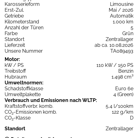
Karosserieform
Limousine
Erst-Zul.
Mai / 2026
Getriebe
Automatik
Kilometerstand
1.000 km
Anzahl der Türen
5
Farbe
Grün
Standort
Zentrallager
Lieferzeit
ab ca. 10.08.2026
Unsere Nummer
TA089493
Motor:
kW / PS
110 kW / 150 PS
Treibstoff
Benzin
Hubraum
1.498 cm³
Umweltnormen:
Schadstoffklasse
Euro 6e
Umweltplakette
4 (Green)
Verbrauch und Emissionen nach WLTP:
Kraftstoffverbr. komb.
5,4 l/100km
CO
-Emissionen komb.
122 g/km
2
CO
-Klasse
D
2
Standort
Zentrallager