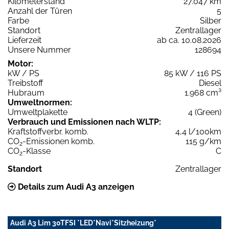
Kilometerstand
27.047 km
Anzahl der Türen
5
Farbe
Silber
Standort
Zentrallager
Lieferzeit
ab ca. 10.08.2026
Unsere Nummer
128694
Motor:
kW / PS
85 kW / 116 PS
Treibstoff
Diesel
Hubraum
1.968 cm³
Umweltnormen:
Umweltplakette
4 (Green)
Verbrauch und Emissionen nach WLTP:
Kraftstoffverbr. komb.
4,4 l/100km
CO
-Emissionen komb.
115 g/km
2
CO
-Klasse
C
2
Standort
Zentrallager
Details zum Audi A3 anzeigen
Audi A3 Lim 30TFSI *LED*Navi*Sitzheizung*