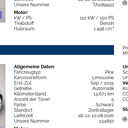
Unsere Nummer
TA089493
Motor:
kW / PS
110 kW / 150 PS
Treibstoff
Benzin
Hubraum
1.498 cm³
Pr
M
Allgemeine Daten:
U
Fahrzeugtyp
Pkw
Sc
Karosserieform
Limousine
Um
Erst-Zul.
Sep / 2025
Ve
Getriebe
Automatik
Kr
Kilometerstand
13.671 km
C
Anzahl der Türen
5
C
Farbe
Schwarz
St
Standort
Zentrallager
Lieferzeit
ab ca. 10.08.2026
Unsere Nummer
134897