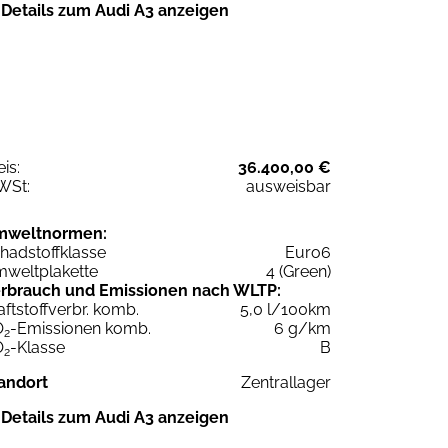
Details zum Audi A3 anzeigen
eis:
36.400,00 €
WSt:
ausweisbar
mweltnormen:
hadstoffklasse
Euro6
weltplakette
4 (Green)
rbrauch und Emissionen nach WLTP:
aftstoffverbr. komb.
5,0 l/100km
O
-Emissionen komb.
6 g/km
2
O
-Klasse
B
2
andort
Zentrallager
Details zum Audi A3 anzeigen