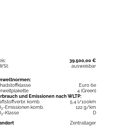
eis:
39.500,00 €
WSt:
ausweisbar
mweltnormen:
hadstoffklasse
Euro 6e
weltplakette
4 (Green)
rbrauch und Emissionen nach WLTP:
aftstoffverbr. komb.
5,4 l/100km
O
-Emissionen komb.
122 g/km
2
O
-Klasse
D
2
andort
Zentrallager