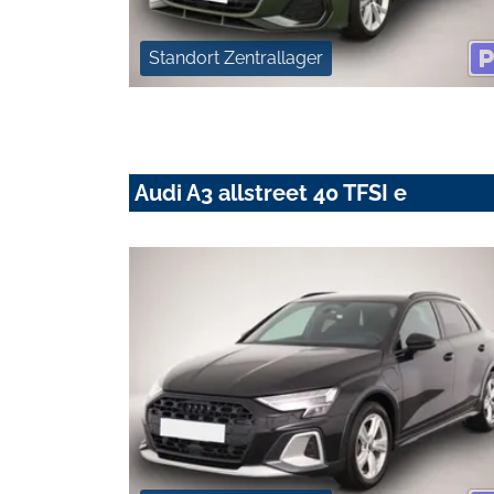
Standort Zentrallager
Audi A3 allstreet 40 TFSI e