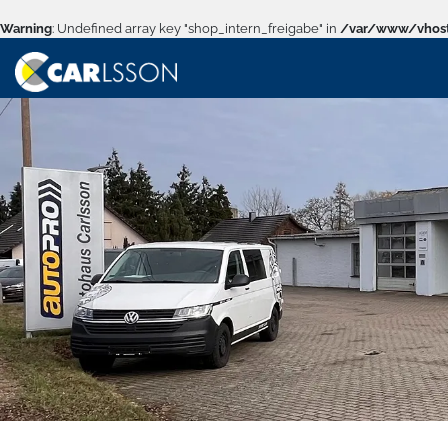
Warning
: Undefined array key "shop_intern_freigabe" in
/var/www/vhost