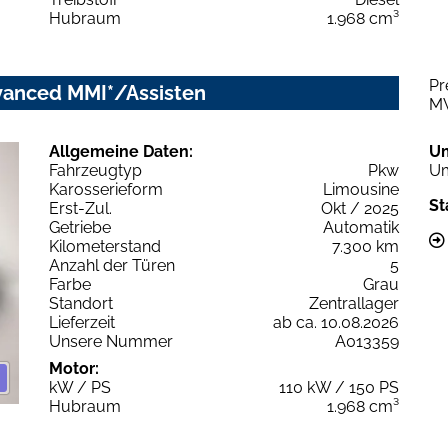
Hubraum
1.968 cm³
Pr
dvanced MMI*/Assisten
M
Allgemeine Daten:
U
Fahrzeugtyp
Pkw
Um
Karosserieform
Limousine
St
Erst-Zul.
Okt / 2025
Getriebe
Automatik
Kilometerstand
7.300 km
Anzahl der Türen
5
Farbe
Grau
Standort
Zentrallager
Lieferzeit
ab ca. 10.08.2026
Unsere Nummer
A013359
Motor:
kW / PS
110 kW / 150 PS
Hubraum
1.968 cm³