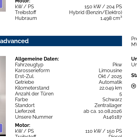
Motor:
kW / PS
150 kW / 204 PS
Treibstoff
Hybrid (Benzin/Elektro)
Hubraum
1.498 cm³
Pr
c advanced
M
Allgemeine Daten:
U
Fahrzeugtyp
Pkw
Um
Karosserieform
Limousine
St
Erst-Zul.
Okt / 2025
Getriebe
Automatik
Kilometerstand
22.049 km
Anzahl der Türen
5
Farbe
Schwarz
Standort
Zentrallager
Lieferzeit
ab ca. 10.08.2026
Unsere Nummer
A146187
Motor:
kW / PS
110 kW / 150 PS
Treibstoff
Diesel