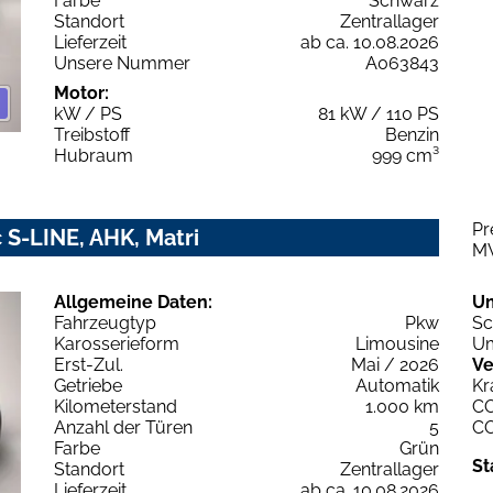
Farbe
Schwarz
Standort
Zentrallager
Lieferzeit
ab ca. 10.08.2026
Unsere Nummer
A063843
Motor:
kW / PS
81 kW / 110 PS
Treibstoff
Benzin
Hubraum
999 cm³
Pr
 S-LINE, AHK, Matri
M
Allgemeine Daten:
U
Fahrzeugtyp
Pkw
Sc
Karosserieform
Limousine
Um
Erst-Zul.
Mai / 2026
Ve
Getriebe
Automatik
Kr
Kilometerstand
1.000 km
C
Anzahl der Türen
5
C
Farbe
Grün
St
Standort
Zentrallager
Lieferzeit
ab ca. 10.08.2026