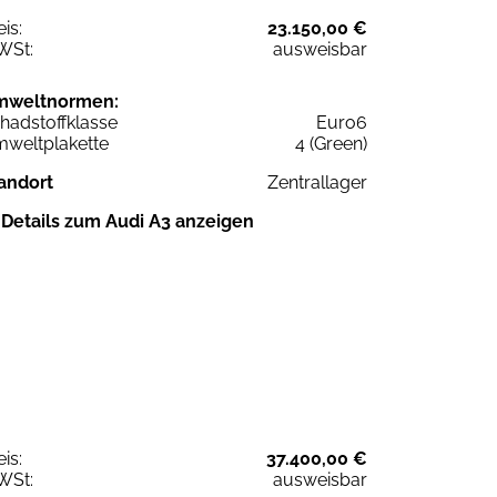
eis:
23.150,00 €
WSt:
ausweisbar
mweltnormen:
hadstoffklasse
Euro6
weltplakette
4 (Green)
andort
Zentrallager
Details zum Audi A3 anzeigen
eis:
37.400,00 €
WSt:
ausweisbar