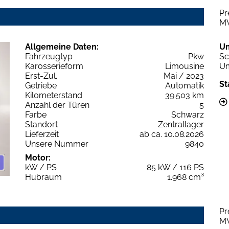
Pr
M
Allgemeine Daten:
U
Fahrzeugtyp
Pkw
Sc
Karosserieform
Limousine
Um
Erst-Zul.
Mai / 2023
St
Getriebe
Automatik
Kilometerstand
39.503 km
Anzahl der Türen
5
Farbe
Schwarz
Standort
Zentrallager
Lieferzeit
ab ca. 10.08.2026
Unsere Nummer
9840
Motor:
kW / PS
85 kW / 116 PS
Hubraum
1.968 cm³
Pr
M