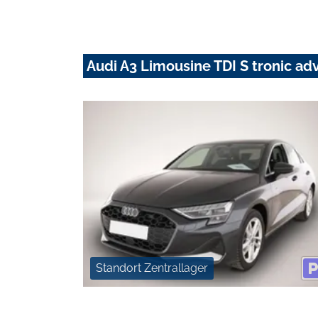
Audi A3 Limousine TDI S tronic a
Standort Zentrallager