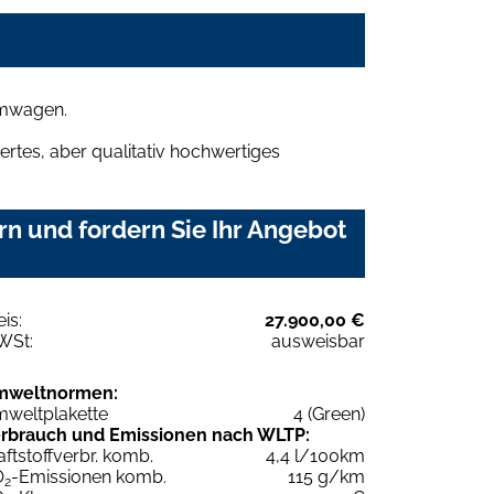
umwagen.
rtes, aber qualitativ hochwertiges
 und fordern Sie Ihr Angebot
eis:
27.900,00 €
WSt:
ausweisbar
mweltnormen:
weltplakette
4 (Green)
rbrauch und Emissionen nach WLTP:
aftstoffverbr. komb.
4,4 l/100km
O
-Emissionen komb.
115 g/km
2