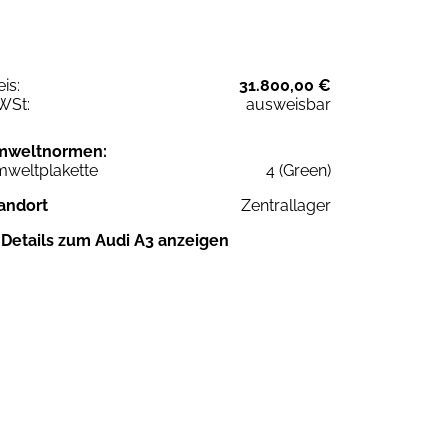
eis:
31.800,00 €
WSt:
ausweisbar
mweltnormen:
weltplakette
4 (Green)
andort
Zentrallager
Details zum Audi A3 anzeigen