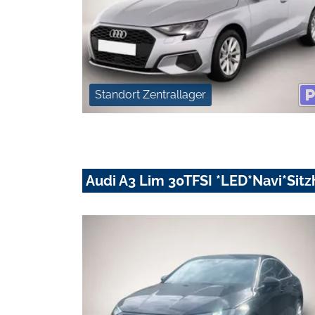
Standort Zentrallager
Audi A3 Lim 30TFSI *LED*Navi*Sitz