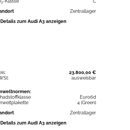
O
-Klasse
C
2
andort
Zentrallager
Details zum Audi A3 anzeigen
eis:
23.800,00 €
WSt:
ausweisbar
mweltnormen:
hadstoffklasse
Euro6d
weltplakette
4 (Green)
andort
Zentrallager
Details zum Audi A3 anzeigen