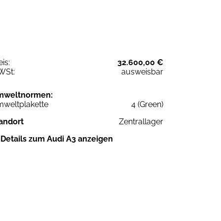
eis:
32.600,00 €
WSt:
ausweisbar
mweltnormen:
weltplakette
4 (Green)
andort
Zentrallager
Details zum Audi A3 anzeigen