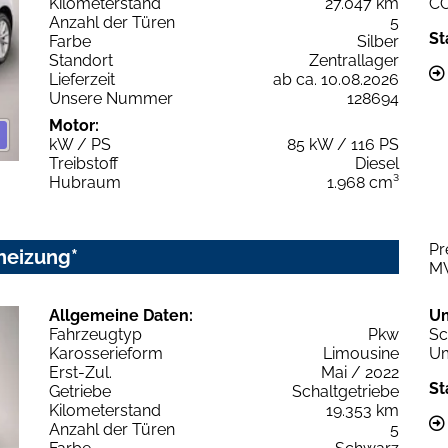
Kilometerstand
27.047 km
C
Anzahl der Türen
5
St
Farbe
Silber
Standort
Zentrallager
Lieferzeit
ab ca. 10.08.2026
Unsere Nummer
128694
Motor:
kW / PS
85 kW / 116 PS
Treibstoff
Diesel
Hubraum
1.968 cm³
Pr
heizung*
M
Allgemeine Daten:
U
Fahrzeugtyp
Pkw
Sc
Karosserieform
Limousine
Um
Erst-Zul.
Mai / 2022
St
Getriebe
Schaltgetriebe
Kilometerstand
19.353 km
Anzahl der Türen
5