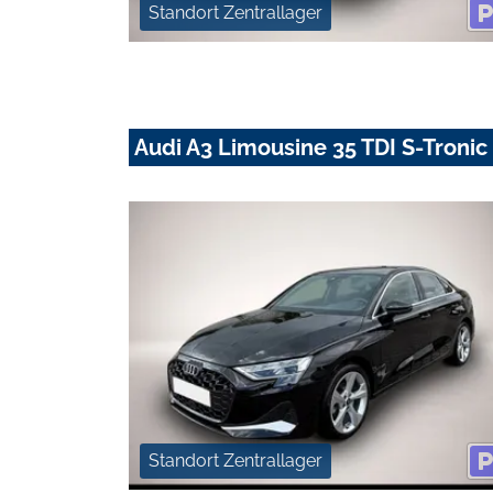
Standort Zentrallager
Audi A3 Limousine 35 TDI S-Troni
Standort Zentrallager